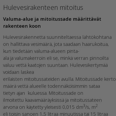
Hulevesirakenteen mitoitus
Valuma-alue ja mitoitussade määrittävät
rakenteen koon
Hulevesirakennetta suunniteltaessa lähtökohtana
on hallittava vesimäärä, jota saadaan haarukoitua,
kun tiedetään valuma-alueen pinta-
ala ja valumakerroin eli se, minkä verran pinnoilta
valuu vettä kaatojen suuntaan. Hulevesikertymää
voidaan laskea
erilaisten mitoitussateiden avulla. Mitoitussade kert
määrä vettä alueelle todennäköisimmin sataa
tietyn ajan kuluessa. Mitoitussade on
ilmoitettu kaavamääräyksissä ja mitoitussateen
3
2
arvona on käytetty yleisesti 0,015 dm
/s, m
eli toisin sanoen 1,5 litraa minuutissa tai 15 litraa