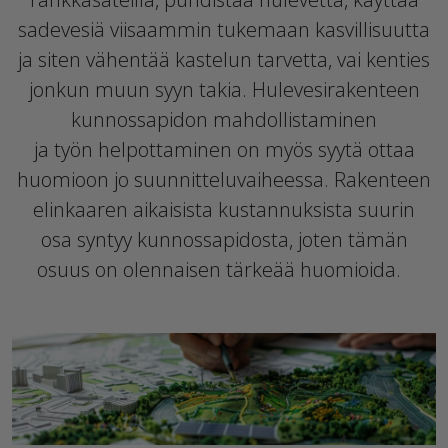
sadevesiä viisaammin tukemaan kasvillisuutta
ja siten vähentää kastelun tarvetta, vai kenties
jonkun muun syyn takia. Hulevesirakenteen
kunnossapidon
mahdollistaminen
ja
työn
helpottaminen
on myös syytä ottaa
huomioon jo suunnitteluvaiheessa.
Rakenteen
e
linkaaren aikaisista kustannuksista suurin
osa
syntyy kunnossapidosta, joten
tämän
osuus on olennaisen tärkeää huomioida
.