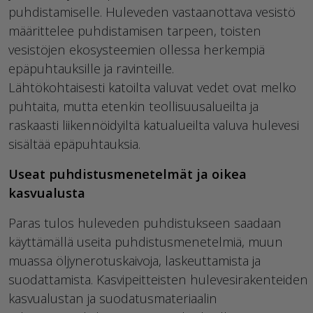
puhdistamiselle.
H
uleveden vastaanottava vesistö
määrittelee puhdistamisen tarpeen, toisten
vesistöjen ekosysteemien ollessa herkempiä
epäpuhtauksille ja ravinteille.
Lähtökohtaisesti katoilta valuvat vedet ovat melko
puhtaita, mutta etenkin teollisuusalueilta ja
raskaasti liikennöidyiltä katualueilta valuva hulevesi
sisältää epäpuhtauksia.
Useat puhdistusmenetelmät ja oikea
kasvualusta
Paras tulos huleveden puhdistukseen saadaan
käyttämällä useita puhdistusmenetelmiä, muun
muassa öljynerotuskaivoja, laskeuttamista ja
suodattamista.
Kasvipeitteisten
hulevesi
rakenteiden
k
asvu
alustan
ja suodatusmateriaalin