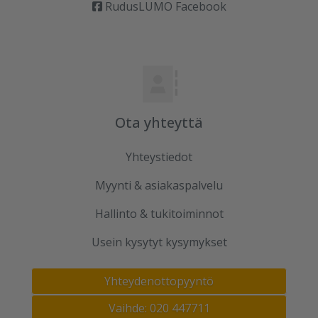
RudusLUMO Facebook
Ota yhteyttä
Yhteystiedot
Myynti & asiakaspalvelu
Hallinto & tukitoiminnot
Usein kysytyt kysymykset
Yhteydenottopyyntö
Vaihde: 020 447711