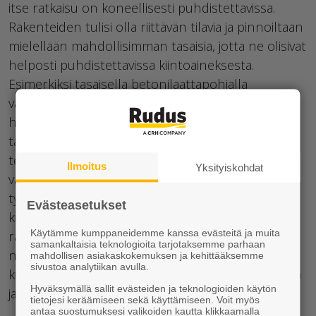
itse ratkaisu on koneellisesti puhdistettavissa.
Rakenteiden tulisi olla riittävän tilavia ja pinnoiltaan
mielellään mahdollisimman tasaisia, jotta ne olisivat
helposti puhdistettavissa kiintoaineksesta.
Esimerkiksi tasaisella betonilaattapohjalla
varustettu
laskeutusallas
on huomattavasti
helpommin puhdistettavissa kuin mukulakivillä
täytetty allas.
On hyvä m
iettiä myös
tehdäänkö
puhdistus imuruoppaamalla
tai
Ilmoitus
Yksityiskohdat
vaikkapa
ka
i
vinkoneella. Pitääkö rakenne
tyhjentää
vedestä, onko tarvetta ohjata vesi
Evästeasetukset
kunnossapidon ajaksi pois ja mitä tämä tarkoittaa
Käytämme kumppaneidemme kanssa evästeitä ja muita
rakenteen suunnittelun
samankaltaisia teknologioita tarjotaksemme parhaan
näkökulmasta.
Läjitetäänkö ruopattu massa
mahdollisen asiakaskokemuksen ja kehittääksemme
sivustoa analytiikan avulla.
kuiv
u
maan
rakenteen vierelle ennen kuljettamista
Hyväksymällä sallit evästeiden ja teknologioiden käytön
ja
paljonko tämä vaatii tilaa?
tietojesi keräämiseen sekä käyttämiseen. Voit myös
antaa suostumuksesi valikoiden kautta klikkaamalla