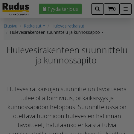
Pyydä tarjous
0
Etusivu
Ratkaisut
Hulevesiratkaisut
Hulevesirakenteen suunnittelu ja kunnossapito
Hulevesirakenteen s
uunnittelu
ja kunnossapito
Hulevesiratkaisujen suunnittelun
tavoitteena
tulee olla toimivuus, pitkäikäisyys ja
kunnossapidon helppous
.
Suunnittelussa on
otettava huomioon hulevesien hallinnan
tavoitteet; halutaanko ehkäistä tulvia
rankkasateilla, puhdistaa hulevettä, käyttää