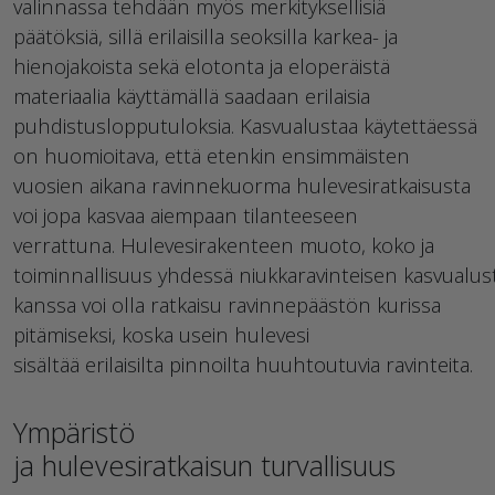
valinnassa
tehdään myös merkityksellisiä
päätöksiä,
sillä erilaisilla seoksilla karkea- ja
hienojakoista sekä elotonta ja eloperäistä
materiaalia käyttämällä saadaan erilaisia
puhdistuslopputuloksia. Kasvualustaa käytettäessä
on huomioitava, että etenkin ensimmäisten
vuosien aikana ravinnekuorma hulevesiratkaisusta
voi jopa kasvaa aiempaan tilanteeseen
verrattuna.
Hulevesir
akenteen muoto
, koko
ja
toiminnallisuus
yhdessä
niukkaravintei
sen
kasvualus
kanssa
voi olla ratkaisu
ravinnepäästön kurissa
pitämiseksi
, koska usein hulevesi
sisältää
erilaisilta
pinnoilta huuhtoutuvia r
avinteita
.
Ympäristö
ja
hulevesiratkaisun
turvallisuus