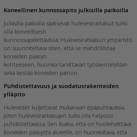
Koneellinen kunnossapito julkisilla paikoilla
Julkisilla paikoilla sijaitsevat hulevesiratkaisut tulisi
olla koneellisesti
kunnossapidettävissä.
H
ulevesiratkaisun ympäristö
on suunniteltava siten, että se mahdollistaa
koneiden
pääsyn
kohteeseen
,
huomioi
tarvit
tavan
työskentely
tilan
sekä kestää koneiden painon.
Puhdistettavuus ja suodatusrakenteiden
ylläpito
Hulevedet kuljettavat mukanaan epäpuhtauksia,
joten hulevesiratkaisujen tulisi olla helposti
puhdistettavissa. Sen lisäksi, että on huolehdittava
koneiden pääsystä alueelle, on huomioitava, että