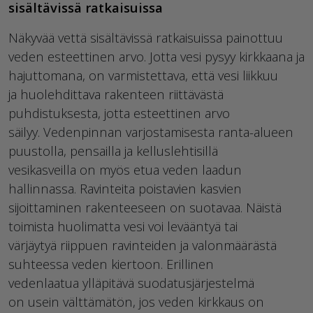
sisältävissä ratkaisuissa
Näkyvää vettä sisältävissä ratkaisuissa painottuu
veden esteettinen arvo. Jotta vesi pysyy kirkkaana ja
hajuttomana, on
varmistettava, että vesi liikkuu
ja
huolehdittava rakenteen riittävästä
puhdistuksesta, jotta esteettinen arvo
säilyy.
Vedenpinnan varjostamisesta
ranta
-
alueen
puustolla
,
pensailla
ja kelluslehtisillä
vesikasveilla
on myös etua
veden laadun
hallinnassa. R
avinteita poistavien kasvien
sijoittaminen rakenteeseen on suotavaa.
Näistä
toimista huolimatta
vesi voi
levääntyä
tai
värjäytyä
riippuen ravinteiden ja valonmäärästä
suhteessa veden kiertoon.
Erillinen
vedenlaatua
ylläpitävä suodatusjärjestelmä
on
usein välttämätön, jos veden kirkkaus on