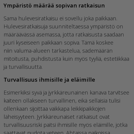
Ympäristö määrää sopivan ratkaisun
Sama hulevesiratkaisu ei sovellu joka paikkaan.
Hulevesiratkaisuja suunniteltaessa ympäristö on
määräävässä asemassa, jotta ratkaisusta saadaan
juuri kyseiseen paikkaan sopiva. Tämä koskee
niin
valuma-alueen tarkastelua,
sademäärän
mitoitusta, puhdistusta kuin myös tyyliä, estetiikkaa
ja turvallisuutta.
Turvallisuus ihmisille ja eläimille
Esimerkiksi syvä ja jyrkkäreunainen kanava tarvitsee
kaiteen ollakseen turvallinen, eikä sellaisia tulisi
ollenkaan sijoittaa vaikkapa leikkipaikkojen
läheisyyteen. Jyrkkäreunaiset ratkaisut ovat
turvallisuusriski paitsi ihmisille myös eläimille, jotka
saattavat pudota veteen. Ahtaissa paikoissa