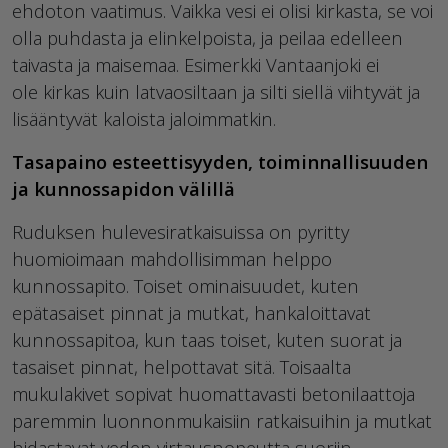
ehdoton vaatimus.
Vaikka vesi ei olisi kirkasta, se voi
olla puhdasta ja elinkelpoista, ja peilaa edelleen
taivasta ja maisemaa
. Esimerkki Vantaanjoki ei
ole
kirkas kuin latvaosiltaan ja silti siellä viihtyvät ja
lisääntyvät kaloista jaloimmatkin.
Tasapaino esteettisyyden, toiminnallisuuden
ja kunnossapidon välillä
Ruduksen hulevesiratkaisuissa on pyritty
huomioimaan mahdollisimman helppo
kunnossapito. Toiset ominaisuudet, kuten
epätasaiset pinnat ja mutkat, hankaloittavat
kunnossapitoa, kun taas toiset, kuten suorat ja
tasaiset pinnat, helpottavat sitä. Toisaalta
mukulakivet sopivat huomattavasti betonilaattoja
paremmin luonnonmukaisiin ratkaisuihin ja mutkat
hidastavat veden virtausnopeutta suoriin