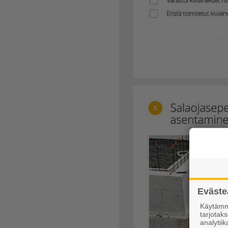
Eväste
Käytämme
tarjota
analytiik