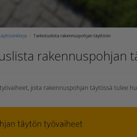
käyttövinkkejä
Tarkistuslista rakennuspohjan täyttöön
tuslista rakennuspohjan t
 työvaiheet, joita rakennuspohjan täytössä tulee h