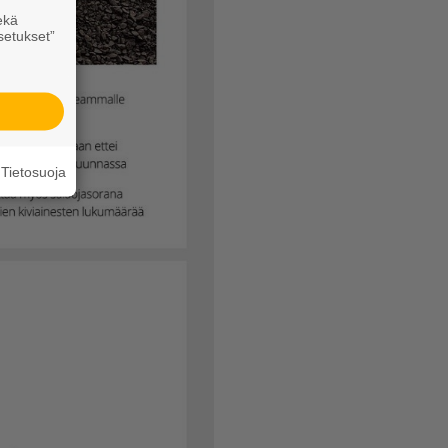
ekä
setukset”
Tietosuoja