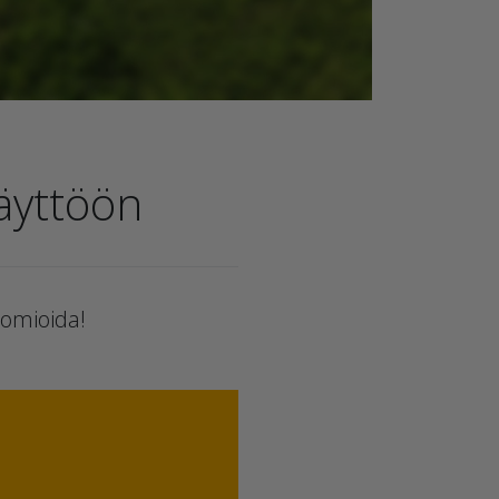
äyttöön
uomioida!