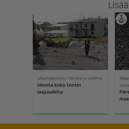
Lisä
Maanrakennus / Ideoita ja unelmia
Maan
Ideoita koko tontin
suun
laajuudelta
Per
maa