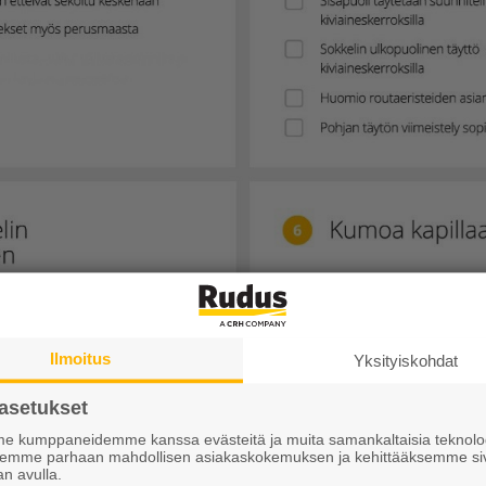
Ilmoitus
Yksityiskohdat
asetukset
 kumppaneidemme kanssa evästeitä ja muita samankaltaisia teknolog
ksemme parhaan mahdollisen asiakaskokemuksen ja kehittääksemme si
an avulla.