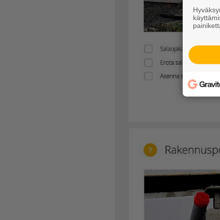
Hyväksym
käyttämi
painikett