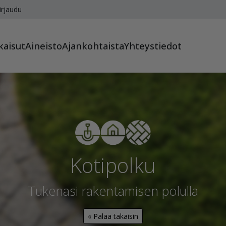
irjaudu
kaisut
Aineisto
Ajankohtaista
Yhteystiedot
Kotipolku
Tukenasi rakentamisen polulla
« Palaa takaisin