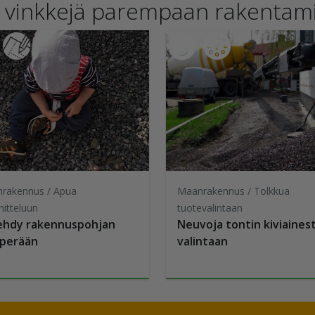
ä vinkkejä parempaan rakentam
rakennus / Apua
Maanrakennus / Tolkkua
nitteluun
tuotevalintaan
ehdy rakennuspohjan
Neuvoja tontin kiviaines
perään
valintaan