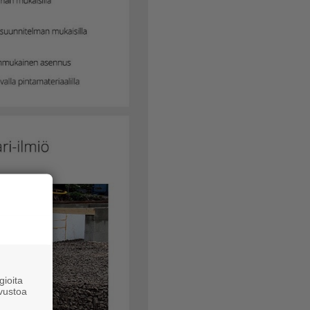
ioita
vustoa