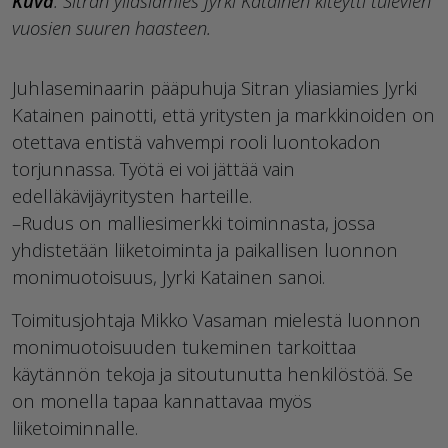
Kuva
: Sitran yliasiamies Jyrki Katainen kiteytti tulevien
vuosien suuren haasteen.
Juhlaseminaarin pääpuhuja Sitran yliasiamies Jyrki
Katainen painotti, että yritysten ja markkinoiden on
otettava entistä vahvempi rooli luontokadon
torjunnassa. Työtä ei voi jättää vain
edelläkävijäyritysten harteille.
–Rudus on malliesimerkki toiminnasta, jossa
yhdistetään liiketoiminta ja paikallisen luonnon
monimuotoisuus, Jyrki Katainen sanoi.
Toimitusjohtaja Mikko Vasaman mielestä luonnon
monimuotoisuuden tukeminen tarkoittaa
käytännön tekoja ja sitoutunutta henkilöstöä. Se
on monella tapaa kannattavaa myös
liiketoiminnalle.