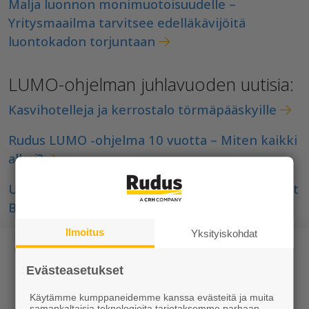
Malja luonnon monimuotoisuudelle –
Yritysmaailma tarvitsee edelläkävijöitä
luontokadon torjuntaan
LUMO-ohjelman juhlavuoden uutisia:
Kasvihotelleja ja kerrostalo törmäpääskyille
Rudus LUMO -ohjelma 10 vuotta – Miten kaikki
alkoi?
UEPG: Eurooppalaisen vastuullisuustyön huiput
Brysselissä
Ilmoitus
Yksityiskohdat
Evästeasetukset
Käytämme kumppaneidemme kanssa evästeitä ja muita
samankaltaisia teknologioita tarjotaksemme parhaan