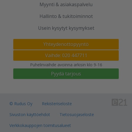
Myynti & asiakaspalvelu
Hallinto & tukitoiminnot
Usein kysytyt kysymykset
Yhteydenottopyyntö
Vaihde: 020 447711
Puhelinvaihde avoinna arkisin klo 9-16
Pyydä tarjous
© Rudus Oy
Rekisteriseloste
Sivuston käyttöehdot
Tietosuojaseloste
Verkkokauppojen toimitusalueet