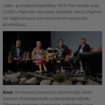
Laatu- ja ympäristöpäällikkö Terhi Rauhamäki avasi
LUMO-ohjelman seuraavia askeleita, missä ohjelma
on laajenemassa suorasta toiminnasta koko
arvoketjuun.
Kuva
: Seminaarin paneelissa vasemmalta lukien
Suomen ilmastopaneelin puheenjohtaja Markku
Ollikainen Helsingin yliopistosta, pääsihteeri Liisa