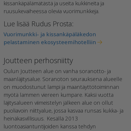
kissankäpälämätästä ja useita kukkineita ja
ruusukevaiheessa olevia vuorimunkkeja.
Lue lisää Rudus Prosta:
Vuorimunkki- ja kissankäpäläkedon
pelastaminen ekosysteemihotelliin
Joutteen perhosniitty
Oulun Joutteen alue on vanha soranotto- ja
maanläjitysalue. Soranoton seurauksena alueelle
on muodostunut lampi ja maantäyttötoiminnan
myötä lammen viereen kumpare. Kaksi vuotta
läjitysalueen viimeistelyn jälkeen alue on ollut
puoliavoin niittyalue, jossa kasvaa runsas kukka- ja
heinäkasvillisuus. Kesällä 2013
luontoasiantuntijoiden kanssa tehdyn