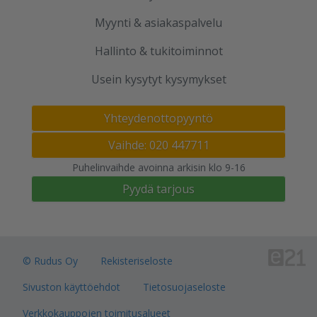
Myynti & asiakaspalvelu
Hallinto & tukitoiminnot
Usein kysytyt kysymykset
Yhteydenottopyyntö
Vaihde: 020 447711
Puhelinvaihde avoinna arkisin klo 9-16
Pyydä tarjous
© Rudus Oy
Rekisteriseloste
Sivuston käyttöehdot
Tietosuojaseloste
Verkkokauppojen toimitusalueet