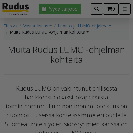
Pyydä tarjous
0
Etusivu
Vastuullisuus
Luonto ja LUMO-ohjelma
Muita Rudus LUMO -ohjelman kohteita
Muita Rudus LUMO -ohjelman
kohteita
Rudus LUMO on vakiintunut erillisestä
hankkeesta osaksi jokapäiväistä
toimintaamme. Luonnon monimuotoisuus on
huomioitu useissa kohteissamme eri puolella
Suomea. Yhteistyö eri sidosryhmien kanssa on
tärkeä osa LUMO-työtä.