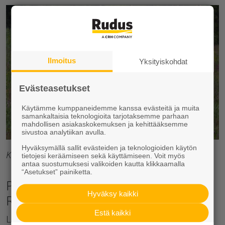
Ilmoitus
Yksityiskohdat
Evästeasetukset
Käytämme kumppaneidemme kanssa evästeitä ja muita
samankaltaisia teknologioita tarjotaksemme parhaan
mahdollisen asiakaskokemuksen ja kehittääksemme
sivustoa analytiikan avulla.
Hyväksymällä sallit evästeiden ja teknologioiden käytön
Kuvat (Joutteen niitty): Jarmo Nieminen
tietojesi keräämiseen sekä käyttämiseen. Voit myös
antaa suostumuksesi valikoiden kautta klikkaamalla
“Asetukset” painiketta.
Paahdeketo ja kivitaskuröykkiöt
Hyväksy kaikki
Renkomäessä
Estä kaikki
Lahden Renkomäen soranottoalueella on