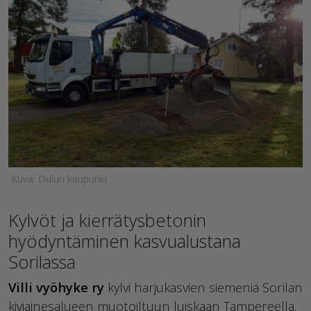
Kuva: Oulun kaupunki
Kylvöt ja kierrätysbetonin
hyödyntäminen kasvualustana
Sorilassa
Villi vyöhyke ry
kylvi harjukasvien siemeniä Sorilan
kiviainesalueen muotoiltuun luiskaan Tampereella.