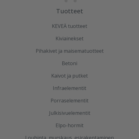
Tuotteet
KEVEÄ tuotteet
Kiviainekset
Pihakivet ja maisematuotteet
Betoni
Kaivot ja putket
Infraelementit
Porraselementit
Julkisivuelementit
Elpo-hormit
Louhinta, murskaus, esirakentaminen