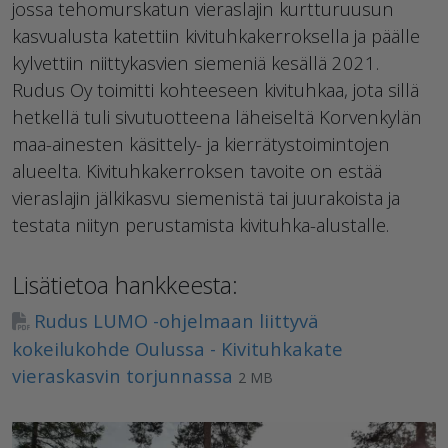
jossa tehomurskatun vieraslajin kurtturuusun
kasvualusta katettiin kivituhkakerroksella ja päälle
kylvettiin niittykasvien siemeniä kesällä 2021.
Rudus Oy toimitti kohteeseen kivituhkaa, jota sillä
hetkellä tuli sivutuotteena läheiseltä Korvenkylän
maa-ainesten käsittely- ja kierrätystoimintojen
alueelta. Kivituhkakerroksen tavoite on estää
vieraslajin jälkikasvu siemenistä tai juurakoista ja
testata niityn perustamista kivituhka-alustalle.
Lisätietoa hankkeesta:
Rudus LUMO -ohjelmaan liittyvä
kokeilukohde Oulussa - Kivituhkakate
vieraskasvin torjunnassa
2 MB