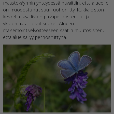
maastokäynnin yhteydessä havaittiin, että alueelle
on muodostunut suurruohoniitty. Kukkaloiston
keskellä tavallisten päiväperhosten laji- ja
yksilömäärät olivat suuret. Alueen
maisemointivelvoitteeseen saatiin muutos siten,
että alue säilyy perhosniittynä.