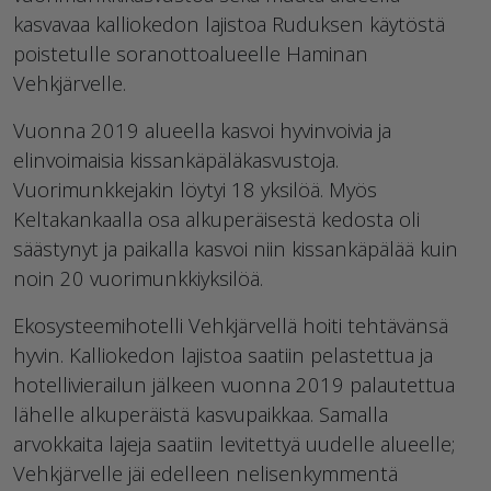
kasvavaa kalliokedon lajistoa Ruduksen käytöstä
poistetulle soranottoalueelle Haminan
Vehkjärvelle.
Vuonna 2019 alueella kasvoi hyvinvoivia ja
elinvoimaisia kissankäpäläkasvustoja.
Vuorimunkkejakin löytyi 18 yksilöä. Myös
Keltakankaalla osa alkuperäisestä kedosta oli
säästynyt ja paikalla kasvoi niin kissankäpälää kuin
noin 20 vuorimunkkiyksilöä.
Ekosysteemihotelli Vehkjärvellä hoiti tehtävänsä
hyvin. Kalliokedon lajistoa saatiin pelastettua ja
hotellivierailun jälkeen vuonna 2019 palautettua
lähelle alkuperäistä kasvupaikkaa. Samalla
arvokkaita lajeja saatiin levitettyä uudelle alueelle;
Vehkjärvelle jäi edelleen nelisenkymmentä