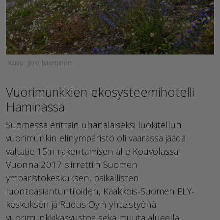
Kuva: Jere Nieminen
Vuorimunkkien ekosysteemihotelli
Haminassa
Suomessa erittäin uhanalaiseksi luokitellun
vuorimunkin elinympäristö oli vaarassa jäädä
valtatie 15:n rakentamisen alle Kouvolassa.
Vuonna 2017 siirrettiin Suomen
ympäristökeskuksen, paikallisten
luontoasiantuntijoiden, Kaakkois-Suomen ELY-
keskuksen ja Rudus Oy:n yhteistyönä
vuorimunkkikasvustoa sekä muuta alueella