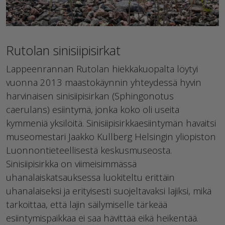
Rutolan sinisiipisirkat
Lappeenrannan Rutolan hiekkakuopalta löytyi
vuonna 2013 maastokäynnin yhteydessä hyvin
harvinaisen sinisiipisirkan (Sphingonotus
caerulans) esiintymä, jonka koko oli useita
kymmeniä yksilöitä. Sinisiipisirkkaesiintymän havaitsi
museomestari Jaakko Kullberg Helsingin yliopiston
Luonnontieteellisestä keskusmuseosta.
Sinisiipisirkka on viimeisimmässä
uhanalaiskatsauksessa luokiteltu erittäin
uhanalaiseksi ja erityisesti suojeltavaksi lajiksi, mikä
tarkoittaa, että lajin säilymiselle tärkeää
esiintymispaikkaa ei saa hävittää eikä heikentää.