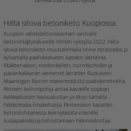
Hiiltä sitova betoniketo Kuopiossa
Kuopion valmisbetoniaseman vanhalle
betoninläjitysalueelle tehtiin syksyllä 2022 hiiltä
sitova betoniketo muotoilemalla rinne terasseiksi ja
kylvämällä paahdealueen kasvien siemeniä.
Mäkitervakon, neidonkielen, nurmikohokin ja
päivänkakkaran siemenet kerättiin Ruduksen
Maaningan Noron maisemoidulta paahderinteeltä.
Rinteen betonipohja antaa kasveille sopivan
kalkkipitoisen kasvualustan ja sitoo samalla
hiilidioksidia ilmakehästä. Rinteeseen kasattiin
betonilohkareista kiviröykkiöitä eläimille
suojapaikoiksi ja tehostamaan hiilensidontaa.