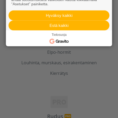
“Asetukset” painiketta.
Kaivot ja putket
Hyväksy kaikki
Infraelementit
Estä kaikki
Porraselementit
Tietosuoja
Julkisivuelementit
Elpo-hormit
Louhinta, murskaus, esirakentaminen
Kierrätys
Rudus