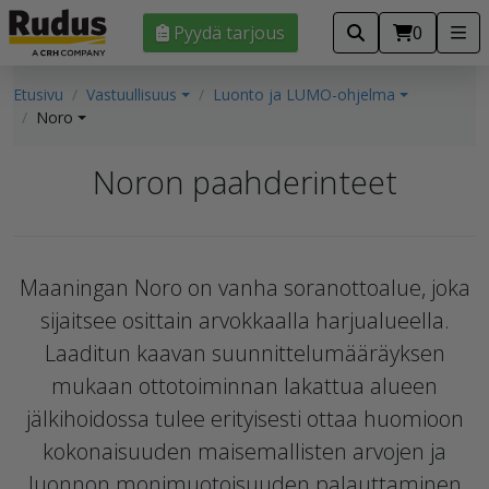
Pyydä tarjous
0
Etusivu
Vastuullisuus
Luonto ja LUMO-ohjelma
Noro
Noron paahderinteet
Maaningan Noro on vanha soranottoalue, joka
sijaitsee osittain arvokkaalla harjualueella.
Laaditun kaavan suunnittelumääräyksen
mukaan ottotoiminnan lakattua alueen
jälkihoidossa tulee erityisesti ottaa huomioon
kokonaisuuden maisemallisten arvojen ja
luonnon monimuotoisuuden palauttaminen