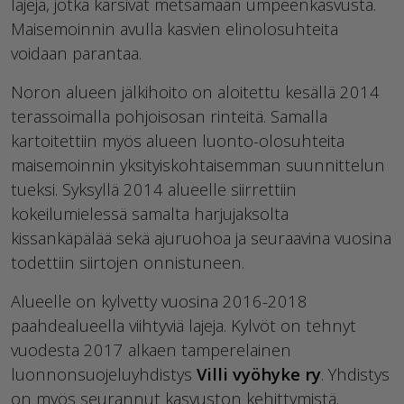
lajeja, jotka kärsivät metsämaan umpeenkasvusta.
Maisemoinnin avulla kasvien elinolosuhteita
voidaan parantaa.
Noron alueen jälkihoito on aloitettu kesällä 2014
terassoimalla pohjoisosan rinteitä. Samalla
kartoitettiin myös alueen luonto-olosuhteita
maisemoinnin yksityiskohtaisemman suunnittelun
tueksi. Syksyllä 2014 alueelle siirrettiin
kokeilumielessä samalta harjujaksolta
kissankäpälää sekä ajuruohoa ja seuraavina vuosina
todettiin siirtojen onnistuneen.
Alueelle on kylvetty vuosina 2016-2018
paahdealueella viihtyviä lajeja. Kylvöt on tehnyt
vuodesta 2017 alkaen tamperelainen
luonnonsuojeluyhdistys
Villi vyöhyke ry
. Yhdistys
on myös seurannut kasvuston kehittymistä.