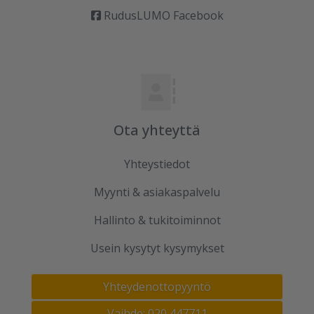
RudusLUMO Facebook
Ota yhteyttä
Yhteystiedot
Myynti & asiakaspalvelu
Hallinto & tukitoiminnot
Usein kysytyt kysymykset
Yhteydenottopyyntö
Vaihde: 020 447711