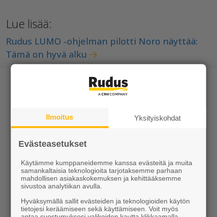
Lue lisää:
Rudus LUMO -ohjelman pilotti Noro näyttää:
Tämä on hyvä alku
Ilmoitus
Yksityiskohdat
Tuotteet
Evästeasetukset
KEVEÄ tuotteet
Käytämme kumppaneidemme kanssa evästeitä ja muita
samankaltaisia teknologioita tarjotaksemme parhaan
Kiviainekset
mahdollisen asiakaskokemuksen ja kehittääksemme
sivustoa analytiikan avulla.
Pihakivet ja maisematuotteet
Hyväksymällä sallit evästeiden ja teknologioiden käytön
tietojesi keräämiseen sekä käyttämiseen. Voit myös
Betoni
antaa suostumuksesi valikoiden kautta klikkaamalla