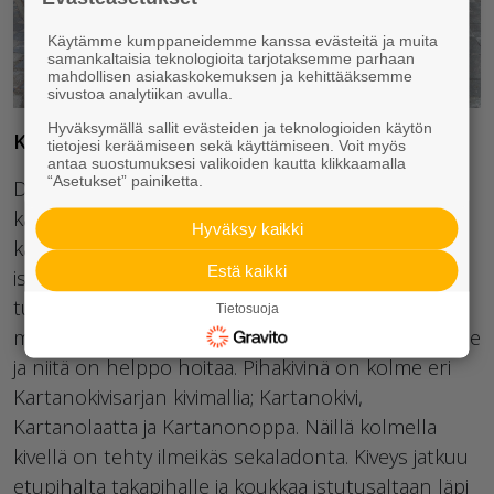
Käytämme kumppaneidemme kanssa evästeitä ja muita
samankaltaisia teknologioita tarjotaksemme parhaan
mahdollisen asiakaskokemuksen ja kehittääksemme
sivustoa analytiikan avulla.
Hyväksymällä sallit evästeiden ja teknologioiden käytön
Kohde 27 Duplio
tietojesi keräämiseen sekä käyttämiseen. Voit myös
antaa suostumuksesi valikoiden kautta klikkaamalla
“Asetukset” painiketta.
Duplio on partalo, jossa piha jatkuu myös
kattoterassille. Talon sisäänkäynnit on rajattu
Hyväksy kaikki
katutilasta Antikko-muurikivillä toteutetuilla
Estä kaikki
istutusaltailla. Istutusaltaiden ja etuoven väliin jää
turvallinen tila liikkua ja oleilla. Korotetut
Tietosuoja
muurialtaat nostavat istutukset katselukorkeudelle
ja niitä on helppo hoitaa. Pihakivinä on kolme eri
Kartanokivisarjan kivimallia; Kartanokivi,
Kartanolaatta ja Kartanonoppa. Näillä kolmella
kivellä on tehty ilmeikäs sekaladonta. Kiveys jatkuu
etupihalta takapihalle ja koukkaa istutusaltaan läpi