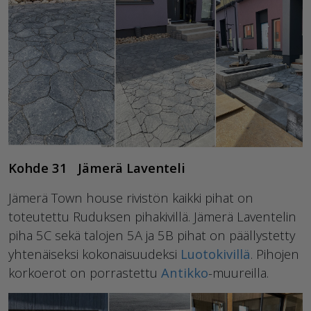
Kohde 31 Jämerä Laventeli
Jämerä Town house rivistön kaikki pihat on
toteutettu Ruduksen pihakivillä. Jämerä Laventelin
piha 5C sekä talojen 5A ja 5B pihat on päällystetty
yhtenäiseksi kokonaisuudeksi
Luotokivillä
. Pihojen
korkoerot on porrastettu
Antikko
-muureilla.