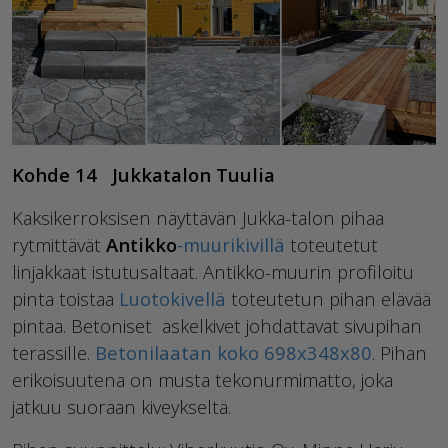
Kohde 14 Jukkatalon Tuulia
Kaksikerroksisen näyttävän Jukka-talon pihaa
rytmittävät
Antikko
-muurikivillä
toteutetut
linjakkaat istutusaltaat. Antikko-muurin profiloitu
pinta toistaa
Luotokivellä
toteutetun pihan elävää
pintaa. Betoniset askelkivet johdattavat sivupihan
terassille.
Betonilaatan koko 698x348x80
. Pihan
erikoisuutena on musta tekonurmimatto, joka
jatkuu suoraan kiveykseltä.