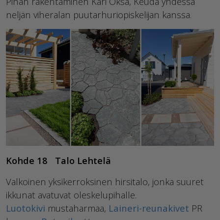
Pihan rakentaminen Kari Oksa, Keuda yhdessä
neljän viheralan puutarhuriopiskelijan kanssa.
Kohde 18 Talo Lehtelä
Valkoinen yksikerroksinen hirsitalo, jonka suuret
ikkunat avatuvat oleskelupihalle.
Luotokivi
mustaharmaa,
Laineri-reunakivet
PR