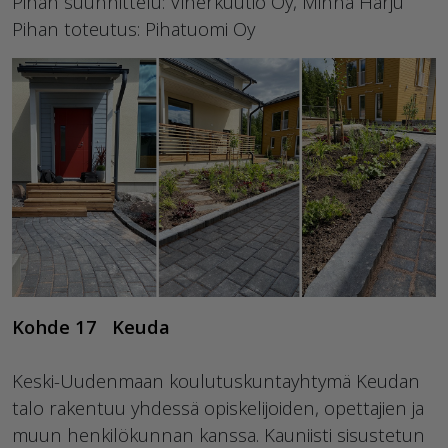
Pihan suunnittelu: Viherkuutio Oy, Minna Harju
Pihan toteutus: Pihatuomi Oy
Kohde 17 Keuda
Keski-Uudenmaan koulutuskuntayhtymä Keudan
talo rakentuu yhdessä opiskelijoiden, opettajien ja
muun henkilökunnan kanssa. Kauniisti sisustetun