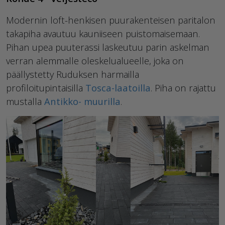
Modernin loft-henkisen puurakenteisen paritalon
takapiha avautuu kauniiseen puistomaisemaan.
Pihan upea puuterassi laskeutuu parin askelman
verran alemmalle oleskelualueelle, joka on
päällystetty Ruduksen harmailla
profiloitupintaisilla
Tosca-laatoilla
. Piha on rajattu
mustalla
Antikko- muurilla
.