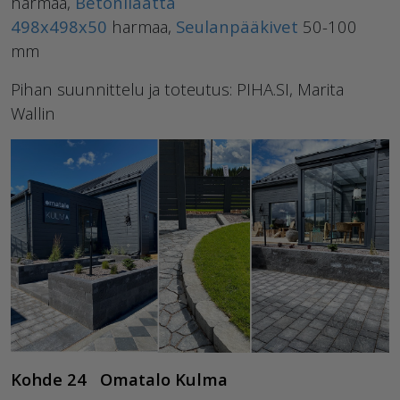
harmaa,
Betonilaatta
498x498x50
harmaa,
Seulanpääkivet
50-100
mm
Pihan suunnittelu ja toteutus: PIHA.SI, Marita
Wallin
Kohde 24 Omatalo Kulma