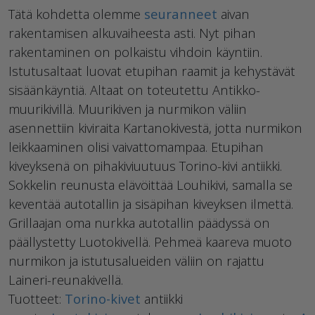
Tätä kohdetta olemme
seuranneet
aivan
rakentamisen alkuvaiheesta asti. Nyt pihan
rakentaminen on polkaistu vihdoin käyntiin.
Istutusaltaat luovat etupihan raamit ja kehystävät
sisäänkäyntiä. Altaat on toteutettu Antikko-
muurikivillä. Muurikiven ja nurmikon väliin
asennettiin kiviraita Kartanokivestä, jotta nurmikon
leikkaaminen olisi vaivattomampaa. Etupihan
kiveyksenä on pihakiviuutuus Torino-kivi antiikki.
Sokkelin reunusta elävöittää Louhikivi, samalla se
keventää autotallin ja sisäpihan kiveyksen ilmettä.
Grillaajan oma nurkka autotallin päädyssä on
päällystetty Luotokivellä. Pehmeä kaareva muoto
nurmikon ja istutusalueiden väliin on rajattu
Laineri-reunakivellä.
Tuotteet:
Torino-kivet
antiikki