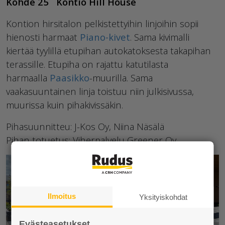
Kohde 25 Kontio Hill House
Kontion hirsitalon pelkistettyihin linjoihin sopii
hienosti harmaat
Piano-kivet
. Sama kivimalli
kiertää tyylillä etupihan autokatoksesta takapihan
terassille. Etupiha on rajattu katutilasta
harmaalla
Paasikko
-muurilla. Sama
vaakasuuntainen linja toistuu niin julkisivussa,
muurissa kuin pihakivissäkin.
Pihasuunnitteu: J-Kos Oy, Niina Näsälä
Pihan totuetus: Viherpalvelu Greener Oy
Ilmoitus
Yksityiskohdat
Evästeasetukset