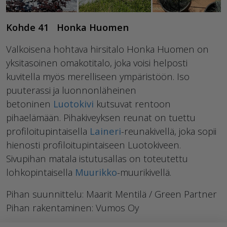
Kohde 41 Honka Huomen
Valkoisena hohtava hirsitalo Honka Huomen on
yksitasoinen omakotitalo, joka voisi helposti
kuvitella myös merelliseen ympäristöön. Iso
puuterassi ja luonnonläheinen
betoninen
Luotokivi
kutsuvat rentoon
pihaelämään. Pihakiveyksen reunat on tuettu
profiloitupintaisella
Laineri
-reunakivellä, joka sopii
hienosti profiloitupintaiseen Luotokiveen.
Sivupihan matala istutusallas on toteutettu
lohkopintaisella
Muurikko
-muurikivellä.
Pihan suunnittelu: Maarit Mentilä / Green Partner
Pihan rakentaminen: Vumos Oy