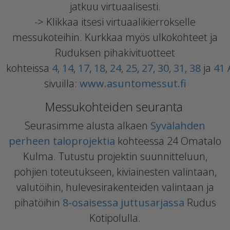
jatkuu virtuaalisesti.
-> Klikkaa itsesi virtuaalikierrokselle
messukoteihin. Kurkkaa myös ulkokohteet ja
Ruduksen pihakivituotteet
kohteissa
4
,
14
,
17
,
18
,
24
,
25
,
27
,
30
,
31
,
38
ja
41
sivuilla:
www.asuntomessut.fi
Messukohteiden seuranta
Seurasimme alusta alkaen
Syvälahden
perheen taloprojektia
kohteessa 24 Omatalo
Kulma. Tutustu projektin suunnitteluun,
pohjien toteutukseen, kiviainesten valintaan,
valutöihin, hulevesirakenteiden valintaan ja
pihatöihin
8-osaisessa juttusarjassa
Rudus
Kotipolulla.