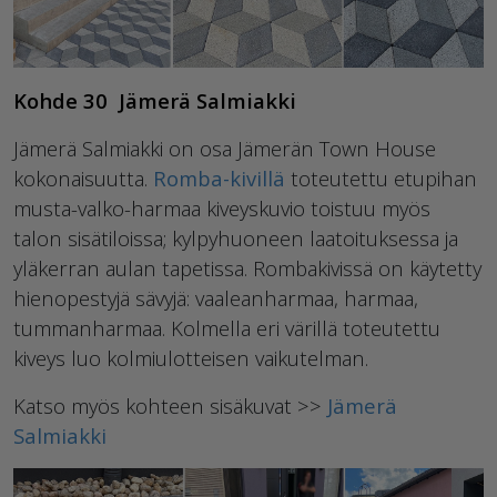
Kohde 30 Jämerä Salmiakki
Jämerä Salmiakki on osa Jämerän Town House
kokonaisuutta.
Romba-kivillä
toteutettu etupihan
musta-valko-harmaa kiveyskuvio toistuu myös
talon sisätiloissa; kylpyhuoneen laatoituksessa ja
yläkerran aulan tapetissa. Rombakivissä on käytetty
hienopestyjä sävyjä: vaaleanharmaa, harmaa,
tummanharmaa. Kolmella eri värillä toteutettu
kiveys luo kolmiulotteisen vaikutelman.
Katso myös kohteen sisäkuvat >>
Jämerä
Salmiakki