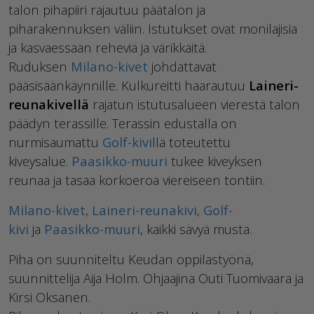
talon pihapiiri rajautuu päätalon ja
piharakennuksen väliin. Istutukset ovat monilajisia
ja kasvaessaan reheviä ja värikkäitä.
Ruduksen
Milano-kivet
johdattavat
pääsisäänkäynnille. Kulkureitti haarautuu
Laineri-
reunakivellä
rajatun istutusalueen vierestä talon
päädyn terassille. Terassin edustalla on
nurmisaumattu
Golf-kivi
llä toteutettu
kiveysalue.
Paasikko-muuri
tukee kiveyksen
reunaa ja tasaa korkoeroa viereiseen tontiin.
Milano-kivet
,
Laineri-reunakivi
,
Golf-
kivi
ja
Paasikko-muuri
, kaikki sävyä musta.
Piha on suunniteltu Keudan oppilastyönä,
suunnittelija Aija Holm. Ohjaajina Outi Tuomivaara ja
Kirsi Oksanen.