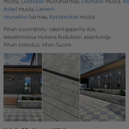
musta,
Luotokivi
mustaharmaa,
Louhikivi
musta,
An
Askel
musta,
Laineri-
reunakivi
harmaa,
Kartanokivi
musta
Pihan suunnittelu: rakentajaperhe itse,
kivivalinnoissa mukana Ruduksen asiantuntija
Pihan toteutus: Viher-Suomi