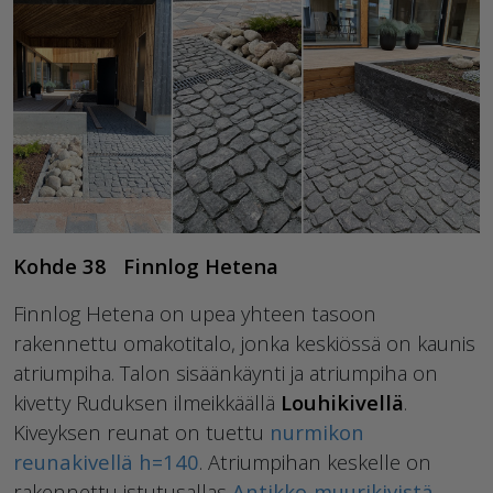
Kohde 38 Finnlog Hetena
Finnlog Hetena on upea yhteen tasoon
rakennettu omakotitalo, jonka keskiössä on kaunis
atriumpiha. Talon sisäänkäynti ja atriumpiha on
kivetty Ruduksen ilmeikkäällä
Louhikivellä
.
Kiveyksen reunat on tuettu
nurmikon
reunakivellä h=140
. Atriumpihan keskelle on
rakennettu istutusallas
Antikko-muurikivistä
.