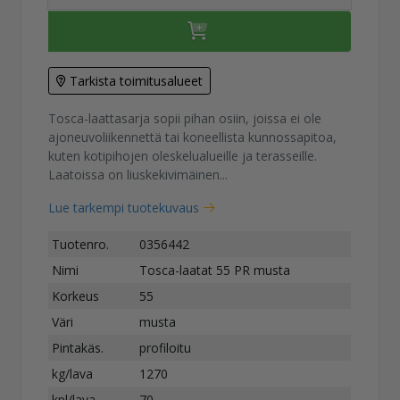
Tarkista toimitusalueet
Tosca-laattasarja sopii pihan osiin, joissa ei ole
ajoneuvoliikennettä tai koneellista kunnossapitoa,
kuten kotipihojen oleskelualueille ja terasseille.
Laatoissa on liuskekivimäinen...
Lue tarkempi tuotekuvaus
Tuotenro.
0356442
Nimi
Tosca-laatat 55 PR musta
Korkeus
55
Väri
musta
Pintakäs.
profiloitu
kg/lava
1270
kpl/lava
70