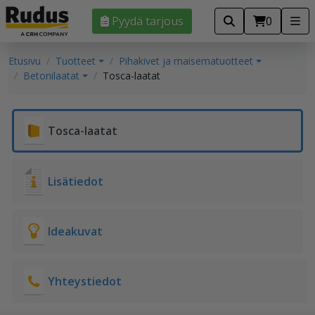
Pyydä tarjous
0
Etusivu
Tuotteet
Pihakivet ja maisematuotteet
Betonilaatat
Tosca-laatat
Tosca-laatat
Lisätiedot
Ideakuvat
Yhteystiedot