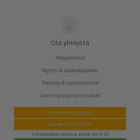
Ota yhteyttä
Yhteystiedot
Myynti & asiakaspalvelu
Hallinto & tukitoiminnot
Usein kysytyt kysymykset
Yhteydenottopyyntö
Vaihde: 020 447711
Puhelinvaihde avoinna arkisin klo 9-16