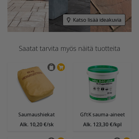
Katso lisää ideakuvia
Saatat tarvita myös näitä tuotteita
Saumaushiekat
GftK sauma-aineet
Alk. 10,20 €/sk
Alk. 123,30 €/kpl