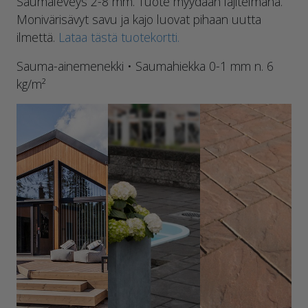
Saumaleveys 2-8 mm. Tuote myydään lajitelmana.
Monivärisävyt savu ja kajo luovat pihaan uutta
ilmettä.
Lataa tästä tuotekortti.
Sauma-ainemenekki • Saumahiekka 0-1 mm n. 6
kg/m²