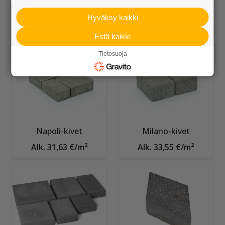
Louhikivi
Verona-kivet
Hyväksy kaikki
Alk. 3,99 €/kpl
Alk. 25,50 €/m²
Estä kaikki
Tietosuoja
Napoli-kivet
Milano-kivet
Alk. 31,63 €/m²
Alk. 33,55 €/m²