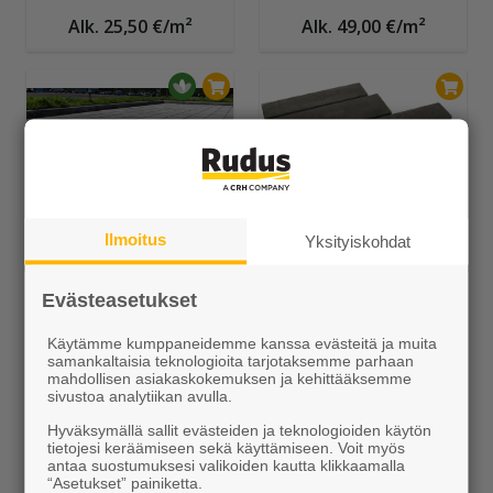
Alk. 25,50 €/m²
Alk. 49,00 €/m²
Ilmoitus
Yksityiskohdat
Uuma-kivet
Piano-kivet
Alk. 23,78 €/m²
Alk. 33,55 €/m²
Evästeasetukset
Käytämme kumppaneidemme kanssa evästeitä ja muita
samankaltaisia teknologioita tarjotaksemme parhaan
mahdollisen asiakaskokemuksen ja kehittääksemme
sivustoa analytiikan avulla.
Hyväksymällä sallit evästeiden ja teknologioiden käytön
tietojesi keräämiseen sekä käyttämiseen. Voit myös
antaa suostumuksesi valikoiden kautta klikkaamalla
“Asetukset” painiketta.