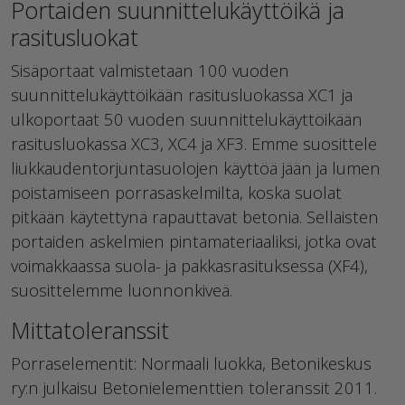
Portaiden suunnittelukäyttöikä ja
rasitusluokat
Sisäportaat valmistetaan 100 vuoden
suunnittelukäyttöikään rasitusluokassa XC1 ja
ulkoportaat 50 vuoden suunnittelukäyttöikään
rasitusluokassa XC3, XC4 ja XF3. Emme suosittele
liukkaudentorjuntasuolojen käyttöä jään ja lumen
poistamiseen porrasaskelmilta, koska suolat
pitkään käytettynä rapauttavat betonia. Sellaisten
portaiden askelmien pintamateriaaliksi, jotka ovat
voimakkaassa suola- ja pakkasrasituksessa (XF4),
suosittelemme luonnonkiveä.
Mittatoleranssit
Porraselementit: Normaali luokka, Betonikeskus
ry:n julkaisu Betonielementtien toleranssit 2011.