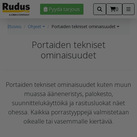
Pyydä tarjous
0
Etusivu
Ohjeet
Portaiden tekniset ominaisuudet
Portaiden tekniset
ominaisuudet
Portaiden tekniset ominaisuudet kuten muun
muassa ääneneristys, palokesto,
suunnittelukäyttöikä ja rasitusluokat näet
ohessa. Kaikkia porrastyyppejä valmistetaan
oikealle tai vasemmalle kiertäviä.