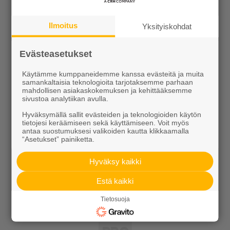
Pihakivet ja maisematuotteet
Ilmoitus
Yksityiskohdat
Betoni
Kaivot ja putket
Evästeasetukset
Infraelementit
Käytämme kumppaneidemme kanssa evästeitä ja muita
samankaltaisia teknologioita tarjotaksemme parhaan
mahdollisen asiakaskokemuksen ja kehittääksemme
Porraselementit
sivustoa analytiikan avulla.
Julkisivuelementit
Hyväksymällä sallit evästeiden ja teknologioiden käytön
tietojesi keräämiseen sekä käyttämiseen. Voit myös
antaa suostumuksesi valikoiden kautta klikkaamalla
Elpo-hormit
“Asetukset” painiketta.
Louhinta, murskaus, esirakentaminen
Hyväksy kaikki
Kierrätys
Estä kaikki
Tietosuoja