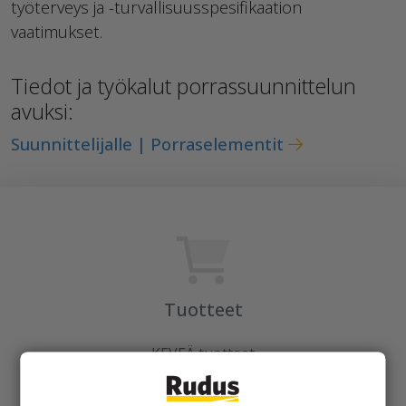
työterveys ja -turvallisuusspesifikaation
vaatimukset.
Tiedot ja työkalut porrassuunnittelun
avuksi:
Suunnittelijalle | Porraselementit
Tuotteet
KEVEÄ tuotteet
Kiviainekset