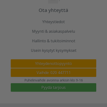
Ota yhteyttä
Yhteystiedot
Myynti & asiakaspalvelu
Hallinto & tukitoiminnot
Usein kysytyt kysymykset
Yhteydenottopyyntö
Vaihde: 020 447711
Puhelinvaihde avoinna arkisin klo 9-16
Pyydä tarjous