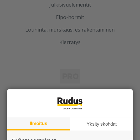
Julkisivuelementit
Elpo-hormit
Louhinta, murskaus, esirakentaminen
Kierrätys
Rudus
Uutiset
Referenssit
Ilmoitus
Yksityiskohdat
Tilaa uutiskirje