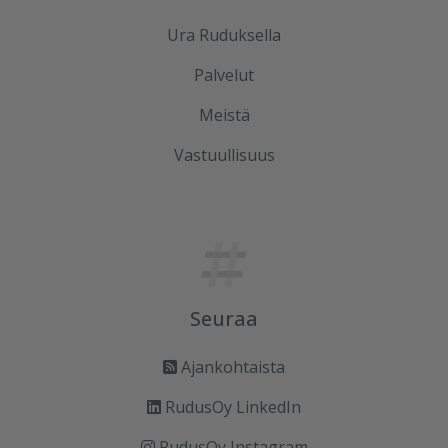
Ura Ruduksella
Palvelut
Meistä
Vastuullisuus
Seuraa
Ajankohtaista
RudusOy LinkedIn
RudusOy Instagram