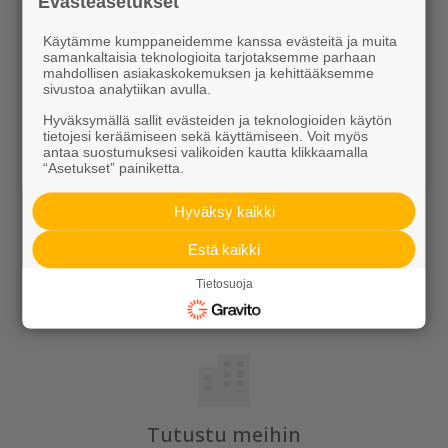
Evästeasetukset
Käytämme kumppaneidemme kanssa evästeitä ja muita
samankaltaisia teknologioita tarjotaksemme parhaan
mahdollisen asiakaskokemuksen ja kehittääksemme
sivustoa analytiikan avulla.
Hyväksymällä sallit evästeiden ja teknologioiden käytön
tietojesi keräämiseen sekä käyttämiseen. Voit myös
Ideoidaan yhdessä
antaa suostumuksesi valikoiden kautta klikkaamalla
“Asetukset” painiketta.
Kotipolku
Hyväksy kaikki
Kotipolku blogi
Estä kaikki
Ideakuvasto
Tietosuoja
Tutustu meihin