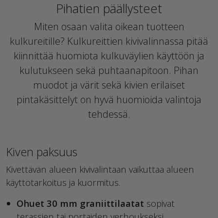
Pihatien päällysteet
Miten osaan valita oikean tuotteen
kulkureitille? Kulkureittien kivivalinnassa pitää
kiinnittää huomiota kulkuväylien käyttöön ja
kulutukseen sekä puhtaanapitoon. Pihan
muodot ja värit sekä kivien erilaiset
pintakäsittelyt on hyvä huomioida valintoja
tehdessä.
Kiven paksuus
Kivettävän alueen kivivalintaan vaikuttaa alueen
käyttötarkoitus ja kuormitus.
Ohuet 30 mm graniittilaatat
sopivat
terassien tai portaiden verhoukseksi