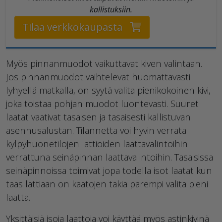
kallistuksiin.
Tilaa verkkokaupasta
Myös pinnanmuodot vaikuttavat kiven valintaan.
Jos pinnanmuodot vaihtelevat huomattavasti
lyhyellä matkalla, on syytä valita pienikokoinen kivi,
joka toistaa pohjan muodot luontevasti. Suuret
laatat vaativat tasaisen ja tasaisesti kallistuvan
asennusalustan. Tilannetta voi hyvin verrata
kylpyhuonetilojen lattioiden laattavalintoihin
verrattuna seinäpinnan laattavalintoihin. Tasaisissa
seinäpinnoissa toimivat jopa todella isot laatat kun
taas lattiaan on kaatojen takia parempi valita pieni
laatta.
Yksittäisiä isoja laattoja voi käyttää myös astinkivinä