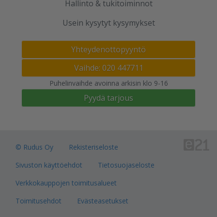
Hallinto & tukitoiminnot
Usein kysytyt kysymykset
Yhteydenottopyyntö
Vaihde: 020 447711
Puhelinvaihde avoinna arkisin klo 9-16
Pyydä tarjous
© Rudus Oy
Rekisteriseloste
Sivuston käyttöehdot
Tietosuojaseloste
Verkkokauppojen toimitusalueet
Toimitusehdot
Evästeasetukset