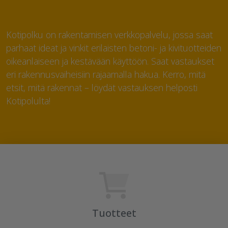
Kotipolku on rakentamisen verkkopalvelu, jossa saat
parhaat ideat ja vinkit erilaisten betoni- ja kivituotteiden
oikeanlaiseen ja kestävään käyttöön. Saat vastaukset
eri rakennusvaiheisiin rajaamalla hakua. Kerro, mitä
etsit, mitä rakennat – löydät vastauksen helposti
Kotipolulta!
Tuotteet