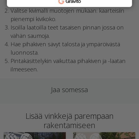
autoliikenteen alle.
Valitse kivimalli muotojen mukaan: kaarteisiin
pienempi kivikoko.
Isoilla laatoilla teet tasaisen pinnan jossa on
vähän saumoja.
Hae pihakiven sävyt talosta ja ympäröivästä
luonnosta.
Pintakäsittelykin vaikuttaa pihakiven ja -laatan
ilmeeseen.
Jaa somessa
Lisää vinkkejä parempaan
rakentamiseen