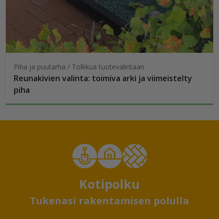
Piha ja puutarha / Tolkkua tuotevalintaan
Reunakivien valinta: toimiva arki ja viimeistelty
piha
Kotipolku
Tukenasi rakentamisen polulla