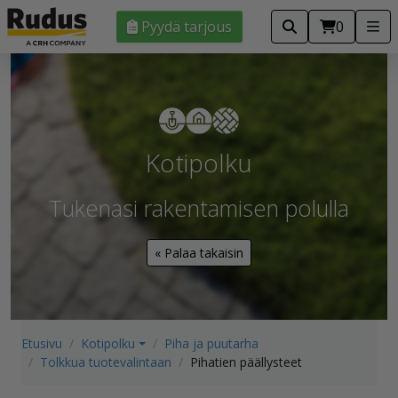
Pyydä tarjous
0
Kotipolku
Tukenasi rakentamisen polulla
« Palaa takaisin
Etusivu
Kotipolku
Piha ja puutarha
Tolkkua tuotevalintaan
Pihatien päällysteet