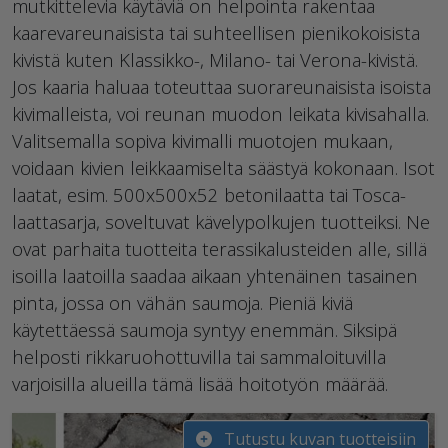
mutkittelevia käytäviä on helpointa rakentaa
kaarevareunaisista tai suhteellisen pienikokoisista
kivistä kuten Klassikko-, Milano- tai Verona-kivistä.
Jos kaaria haluaa toteuttaa suorareunaisista isoista
kivimalleista, voi reunan muodon leikata kivisahalla.
Valitsemalla sopiva kivimalli muotojen mukaan,
voidaan kivien leikkaamiselta säästyä kokonaan. Isot
laatat, esim. 500x500x52 betonilaatta tai Tosca-
laattasarja, soveltuvat kävelypolkujen tuotteiksi. Ne
ovat parhaita tuotteita terassikalusteiden alle, sillä
isoilla laatoilla saadaa aikaan yhtenäinen tasainen
pinta, jossa on vähän saumoja. Pieniä kiviä
käytettäessä saumoja syntyy enemmän. Siksipä
helposti rikkaruohottuvilla tai sammaloituvilla
varjoisilla alueilla tämä lisää hoitotyön määrää.
Tutustu kuvan tuotteisiin