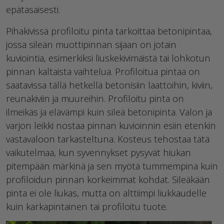
epätasaisesti.
Pihakivissä profiloitu pinta tarkoittaa betonipintaa,
jossa sileän muottipinnan sijaan on jotain
kuviointia, esimerkiksi liuskekivimäistä tai lohkotun
pinnan kaltaista vaihtelua. Profiloitua pintaa on
saatavissa tällä hetkellä betonisiin laattoihin, kiviin,
reunakiviin ja muureihin. Profiloitu pinta on
ilmeikäs ja elävämpi kuin sileä betonipinta. Valon ja
varjon leikki nostaa pinnan kuvioinnin esiin etenkin
vastavaloon tarkasteltuna. Kosteus tehostaa tätä
vaikutelmaa, kun syvennykset pysyvät hiukan
pitempään märkinä ja sen myötä tummempina kuin
profiloidun pinnan korkeimmat kohdat. Sileäkään
pinta ei ole liukas, mutta on alttiimpi liukkaudelle
kuin karkapintainen tai profiloitu tuote.