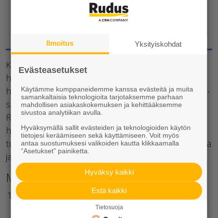
Profiloitu pinta tuo eloa kiveykseen
Tilaa verkkokaupasta
Ilmoitus
Yksityiskohdat
Karkeapintaisia vaihtoehtoja ovat hienopestyt ja
Evästeasetukset
hiekkapuhallettupintaiset kivet. Hienopestyt ja
Käytämme kumppaneidemme kanssa evästeitä ja muita
hiekkapuhelletut pinnat on valittavissa Kartanokivi-
samankaltaisia teknologioita tarjotaksemme parhaan
sarjan tuotteisiin ja joihinkin laattoihin.
mahdollisen asiakaskokemuksen ja kehittääksemme
sivustoa analytiikan avulla.
Roomalaisten kivien suosikki on
Hyväksymällä sallit evästeiden ja teknologioiden käytön
hiekkapuhallettupintainen kulo. Patinoitua
tietojesi keräämiseen sekä käyttämiseen. Voit myös
tunnelmaa saa aikaan antiikkipintaisilla Torino-kivillä
antaa suostumuksesi valikoiden kautta klikkaamalla
“Asetukset” painiketta.
ja Kartanonupulla.
Hyväksy kaikki
Muistilista käytävien suunnitteluun
Estä kaikki
Kotipihassa kiven paksuudella ei ole suurta
merkitystä, mutta laatat eivät sovellu
Tietosuoja