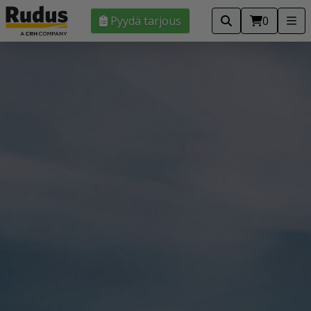
Pyydä tarjous
0