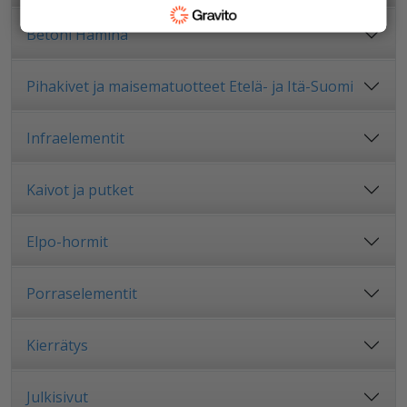
Betoni Hamina
Pihakivet ja maisematuotteet Etelä- ja Itä-Suomi
Infraelementit
Kaivot ja putket
Elpo-hormit
Porraselementit
Kierrätys
Julkisivut