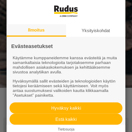
Ilmoitus
Yksityiskohdat
Evästeasetukset
Käytämme kumppaneidemme kanssa evästeitä ja muita
samankaltaisia teknologioita tarjotaksemme parhaan
mahdollisen asiakaskokemuksen ja kehittääksemme
sivustoa analytiikan avulla.
Hyväksymällä sallit evästeiden ja teknologioiden käytön
tietojesi keräämiseen sekä käyttämiseen. Voit myös
antaa suostumuksesi valikoiden kautta klikkaamalla
“Asetukset” painiketta.
Yhteystiedot liiketoiminta-alueittain
Hyväksy kaikki
Estä kaikki
Kiviaines Kymenlaakso
Tietosuoja