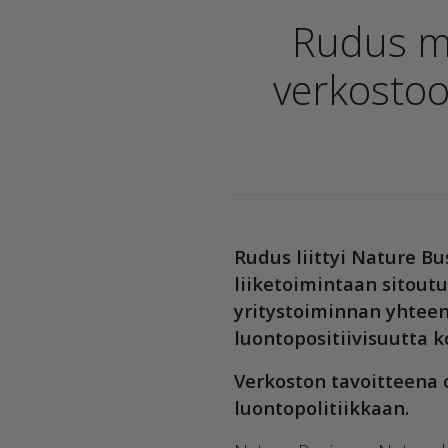
Rudus m
verkostoo
Rudus liittyi Nature Bu
liiketoimintaan sitout
yritystoiminnan yhteen
luontopositiivisuutta 
Verkoston tavoitteena 
luontopolitiikkaan.