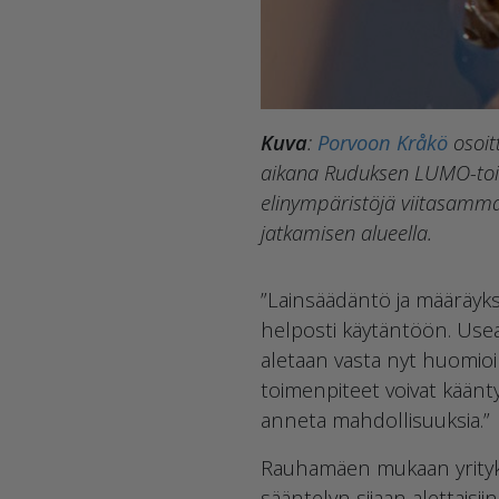
Kuva
:
Porvoon Kråkö
osoit
aikana Ruduksen LUMO-toim
elinympäristöjä viitasammak
jatkamisen alueella.
”Lainsäädäntö ja määräyks
helposti käytäntöön. Useat
aletaan vasta nyt huomioi
toimenpiteet voivat käänty
anneta mahdollisuuksia.”
Rauhamäen mukaan yrityks
sääntelyn sijaan alettaisi