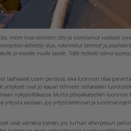
taa, miten maa-ainesten otto ja luontoarvot voidaan sovi
enpitein kehitetty alue, rakennetut lammet ja paahderin
olle ja monille muille lajeille. Tällä hetkellä nämä luon
et laahaavat usein perässä, eikä luonnon tilaa paranta
 yritykset ovat jo kauan tehneet sellaisiakin luontoteko
maan nykypolitiikassa. Mutta pitkäaikaisetkin luonnon 
ä yritystä vastaan, jos yritystoiminnan ja luontoarvoje
et ovat valmiina toimiin, jos turhan viherpesun pelo
inkin tukemaan myös yrityslähtöistä luontopolitiikkaa ja