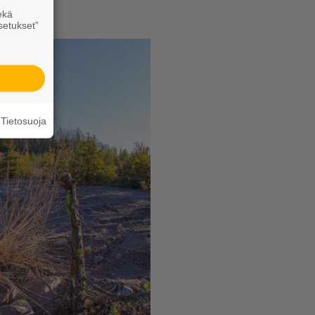
ekä
setukset”
Tietosuoja