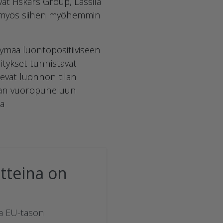
at Fiskars Group, Lassila
at myös siihen myöhemmin
tymää luontopositiiviseen
itykset tunnistavat
kevät luonnon tilan
avaan vuoropuheluun
ia
tteina on
a EU-tason