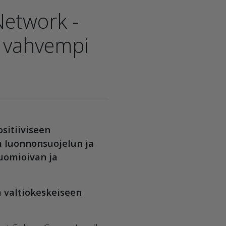
etwork -
e vahvempi
sitiiviseen
a luonnonsuojelun ja
uomioivan ja
a valtiokeskeiseen