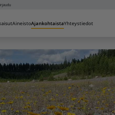
irjaudu
kaisut
Aineisto
Ajankohtaista
Yhteystiedot