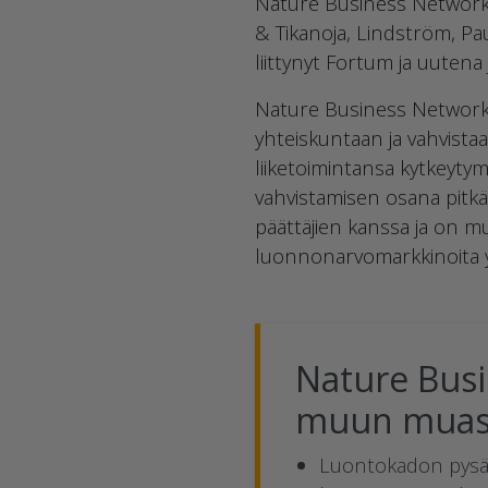
Nature Business Network k
& Tikanoja, Lindström, P
liittynyt Fortum ja uuten
Nature Business Network k
yhteiskuntaan ja vahvista
liiketoimintansa kytkeyty
vahvistamisen osana pitkä
päättäjien kanssa ja on m
luonnonarvomarkkinoita y
Nature Busi
muun muass
Luontokadon pysäy