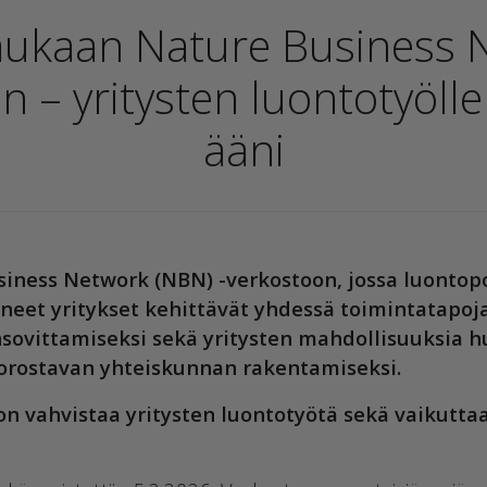
ukaan Nature Business N
n – yritysten luontotyöll
ääni
siness Network (NBN) -verkostoon, jossa luontopo
uneet yritykset kehittävät yhdessä toimintatapoj
sovittamiseksi sekä yritysten mahdollisuuksia h
korostavan yhteiskunnan rakentamiseksi.
on vahvistaa yritysten luontotyötä sekä vaikutta