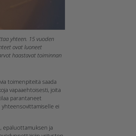
ttaa yhteen. 15 vuoden
teet ovat luoneet
toarvot haastavat toiminnan
via toimenpiteitä saada
ja vapaaehtoisesti, joita
tilaa parantaneet
n yhteensovittamiselle ei
n, epäluottamuksen ja
 hyödynnettäisiin yritysten