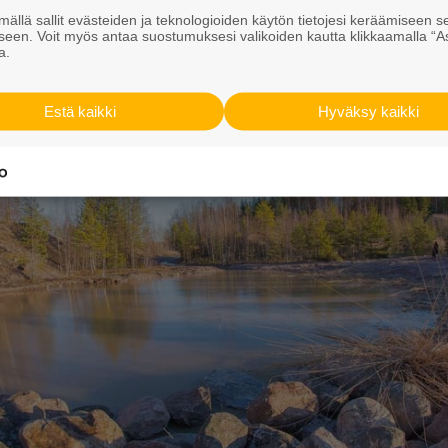
ällä sallit evästeiden ja teknologioiden käytön tietojesi keräämiseen s
seen. Voit myös antaa suostumuksesi valikoiden kautta klikkaamalla “A
a.
Estä kaikki
Hyväksy kaikki