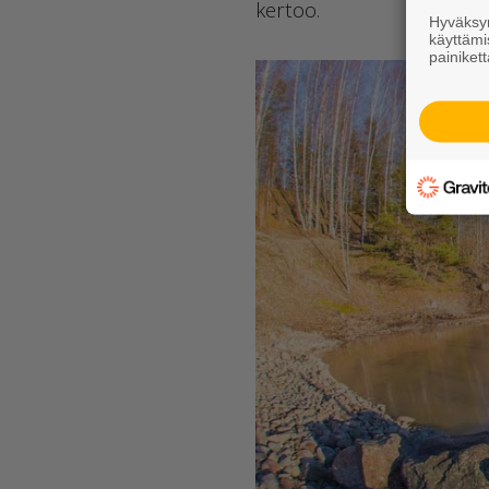
kertoo.
Hyväksym
käyttämi
painikett