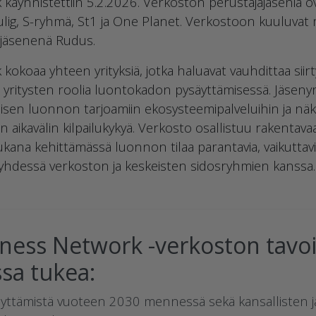
äynnistettiin 5.2.2026. Verkoston perustajajäseniä ov
aulig, S-ryhmä, St1 ja One Planet. Verkostoon kuuluv
a jäsenenä Rudus.
okoaa yhteen yrityksiä, jotka haluavat vauhdittaa siir
a yritysten roolia luontokadon pysäyttämisessä. Jäsenyr
misen luonnon tarjoamiin ekosysteemipalveluihin ja nä
n aikavälin kilpailukykyä. Verkosto osallistuu rakent
ukana kehittämässä luonnon tilaa parantavia, vaikuttav
hdessä verkoston ja keskeisten sidosryhmien kanssa.
ness Network -verkoston tavoi
a tukea:
ttämistä vuoteen 2030 mennessä sekä kansallisten j