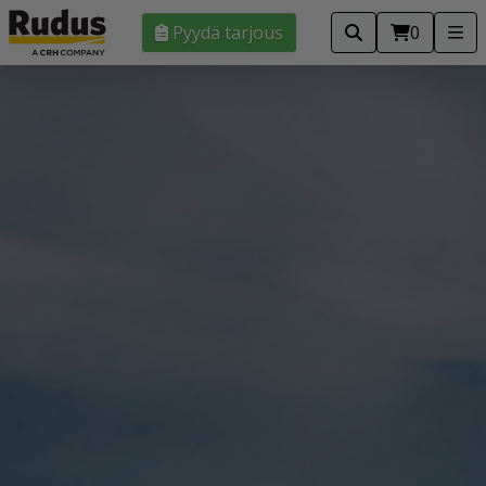
Pyydä tarjous
0