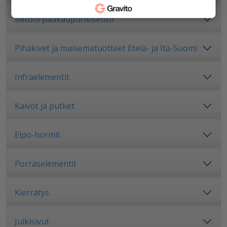
Betoni pääkaupunkiseutu
Pihakivet ja maisematuotteet Etelä- ja Itä-Suomi
Infraelementit
Kaivot ja putket
Elpo-hormit
Porraselementit
Kierrätys
Julkisivut