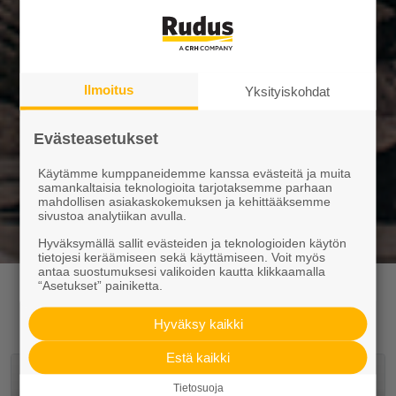
Ilmoitus
Yksityiskohdat
Evästeasetukset
Käytämme kumppaneidemme kanssa evästeitä ja muita
samankaltaisia teknologioita tarjotaksemme parhaan
mahdollisen asiakaskokemuksen ja kehittääksemme
sivustoa analytiikan avulla.
Hyväksymällä sallit evästeiden ja teknologioiden käytön
tietojesi keräämiseen sekä käyttämiseen. Voit myös
antaa suostumuksesi valikoiden kautta klikkaamalla
“Asetukset” painiketta.
Yhteystiedot liiketoiminta-alueittain
Hyväksy kaikki
Estä kaikki
Kiviaines pääkaupunkiseutu
Tietosuoja