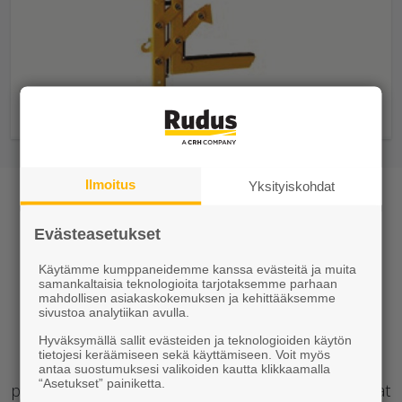
Rudus-lifter
Ilmoitus
Yksityiskohdat
Kaivonrengas, betoniputki – on
tarpeesi mikä tahansa, meiltä
Evästeasetukset
löydät oikeat tuotteet
Käytämme kumppaneidemme kanssa evästeitä ja muita
samankaltaisia teknologioita tarjotaksemme parhaan
Suuri osa kunnallistekniikan, yhdyskuntien
mahdollisen asiakaskokemuksen ja kehittääksemme
sivustoa analytiikan avulla.
infrastruktuurin, rakentamisesta jää maan alle.
Kestävyys ja pitkäikäisyys ovat käytettävien
Hyväksymällä sallit evästeiden ja teknologioiden käytön
tietojesi keräämiseen sekä käyttämiseen. Voit myös
rakennusmateriaalien ja -tuotteiden
antaa suostumuksesi valikoiden kautta klikkaamalla
“Asetukset” painiketta.
perusvaatimuksia. Betoni kestää: Ruduksen renkaat