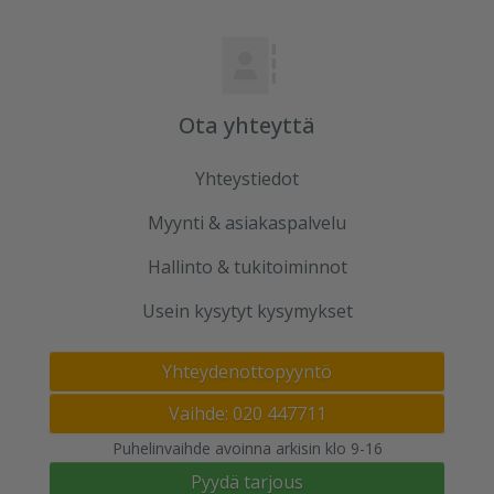
Ota yhteyttä
Yhteystiedot
Myynti & asiakaspalvelu
Hallinto & tukitoiminnot
Usein kysytyt kysymykset
Yhteydenottopyyntö
Vaihde: 020 447711
Puhelinvaihde avoinna arkisin klo 9-16
Pyydä tarjous