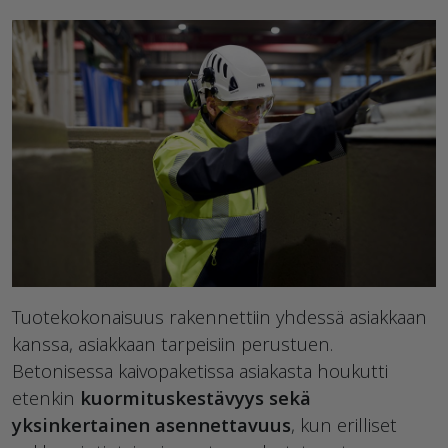
Tuotekokonaisuus rakennettiin yhdessä asiakkaan
kanssa, asiakkaan tarpeisiin perustuen.
Betonisessa kaivopaketissa asiakasta houkutti
etenkin
kuormituskestävyys sekä
yksinkertainen asennettavuus
, kun erilliset