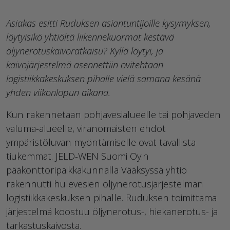
Asiakas esitti Ruduksen asiantuntijoille kysymyksen,
löytyisikö yhtiöltä liikennekuormat kestävä
öljynerotuskaivoratkaisu? Kyllä löytyi, ja
kaivojärjestelmä asennettiin ovitehtaan
logistiikkakeskuksen pihalle vielä samana kesänä
yhden viikonlopun aikana.
Kun rakennetaan pohjavesialueelle tai pohjaveden
valuma-alueelle, viranomaisten ehdot
ympäristöluvan myöntämiselle ovat tavallista
tiukemmat. JELD-WEN Suomi Oy:n
pääkonttoripaikkakunnalla Vääksyssä yhtiö
rakennutti hulevesien öljynerotusjärjestelmän
logistiikkakeskuksen pihalle. Ruduksen toimittama
järjestelmä koostuu öljynerotus-, hiekanerotus- ja
tarkastuskaivosta.