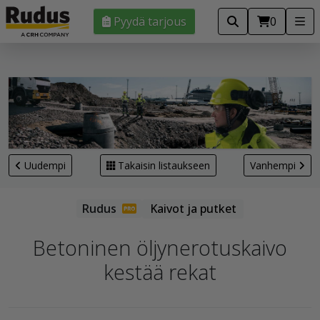
Pyydä tarjous
0
Uudempi
Takaisin listaukseen
Vanhempi
Kaivot ja putket
Betoninen öljynerotuskaivo
kestää rekat