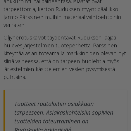
ankkurointi- tai paineentasauslaatat ovat
tarpeettomia, kertoo Ruduksen myyntipäällikkö
Jarmo Pärssinen muihin materiaalivaihtoehtoihin
verraten.
Öljynerotuskaivot täydentävät Ruduksen laajaa
hulevesijärjestelmien tuoteperhettä. Pärssinen
kiteyttää asian toteamalla markkinoiden olevan nyt
siinä vaiheessa, että on tarpeen huolehtia myös
järjestelmien käsittelemien vesien pysymisestä
puhtaina.
Tuotteet räätälöitiin asiakkaan
tarpeeseen. Asiakaskohteisiin sopivien
tuotteiden toteuttaminen on
Ruduksella ´arkipäivää´.