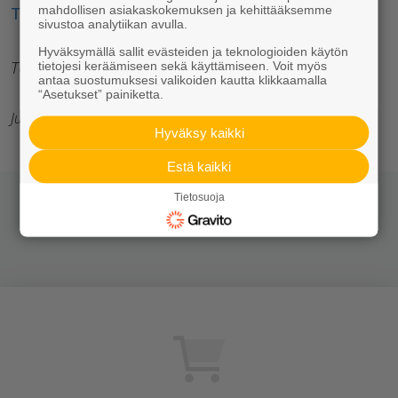
mahdollisen asiakaskokemuksen ja kehittääksemme
Tutustu muihin Kaivot ja putket -tuotteisiin
sivustoa analytiikan avulla.
Hyväksymällä sallit evästeiden ja teknologioiden käytön
Teksti: Vesa Tompuri
tietojesi keräämiseen sekä käyttämiseen. Voit myös
antaa suostumuksesi valikoiden kautta klikkaamalla
“Asetukset” painiketta.
Julkaisija: Rudus Pro
Hyväksy kaikki
Estä kaikki
Tietosuoja
Jaa somessa