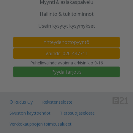
Myynti & asiakaspalvelu
Hallinto & tukitoiminnot
Usein kysytyt kysymykset
Yhteydenottopyyntö
Vaihde: 020 447711
Puhelinvaihde avoinna arkisin klo 9-16
Pyydä tarjous
© Rudus Oy
Rekisteriseloste
Sivuston käyttöehdot
Tietosuojaseloste
Verkkokauppojen toimitusalueet