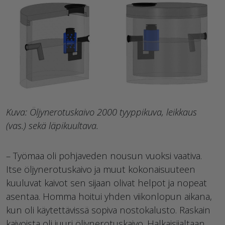
Kuva: Öljynerotuskaivo 2000 tyyppikuva, leikkaus
(vas.) sekä läpikuultava.
– Työmaa oli pohjaveden nousun vuoksi vaativa.
Itse öljynerotuskaivo ja muut kokonaisuuteen
kuuluvat kaivot sen sijaan olivat helpot ja nopeat
asentaa. Homma hoitui yhden viikonlopun aikana,
kun oli käytettävissä sopiva nostokalusto. Raskain
kaivoista oli juuri öljynerotuskaivo. Halkaisijaltaan