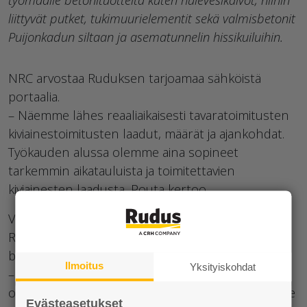
liittyvät putket, tukimuurielementit sekä valmisbetonit
Puijonkadun siltaan ja asematunnelin hissikuiluihin.
NRC arvostaa Ruduksen tarjoamaa sähköistä
portaalia.
– Näemme lähes reaaliaikaisesti tavaratoimitusten
kiviainestoimitusten laadut, määrät ja ajankohdat.
Työkauden alussa olemme aina sopineet
tarkemmin aikatauluista ja toimitettavien
kiviainesten laadusta, Pouta kertoo.
Vuosi yhteistyötä on vakuuttanut NRC:n siitä, että
Rudus oli oikea valinta kiviainesten ja
betonituotteiden toimittajaksi.
Ilmoitus
Yksityiskohdat
– Mitään huomautettavaa ei ole ollut. Aikataulut
ovat pitäneet. Laatu on ollut sellaista kuin olemme
Evästeasetukset