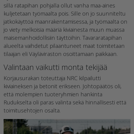
sillä ratapihan pohjalla ollut vanha maa-aines
kuljetetaan työmaalta pois. Sille on jo suunniteltu
jatkokäyttöä maanrakentamisessa, ja työmaalta on
jo viety melkoisia määriä kiviainesta muun muassa
maisemanhoidollisiin täyttöihin. Tavararatapihan
alueelta vaihdetut pilaantuneet maat toimitetaan
tilaajan eli Väyläviraston osoittamaan paikkaan.
Valintaan vaikutti monta tekijää
Korjausurakan toteuttaja NRC kilpailutti
kiviaineksen ja betonit erikseen. Johtopäätös oli,
että molempien tuoteryhmien hankinta
Rudukselta oli paras valinta sekä hinnallisesti että
toimitusehtojen osalta.