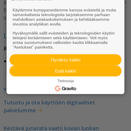
pyytäneet. Kun muutostarpeita toimitusaikoihin on
tullut, on niistä sopiminen ollut helppoa, Pouta
Käytämme kumppaneidemme kanssa evästeitä ja muita
samankaltaisia teknologioita tarjotaksemme parhaan
sanoo.
mahdollisen asiakaskokemuksen ja kehittääksemme
sivustoa analytiikan avulla.
Lisätietoja:
Hyväksymällä sallit evästeiden ja teknologioiden käytön
tietojesi keräämiseen sekä käyttämiseen. Voit myös
antaa suostumuksesi valikoiden kautta klikkaamalla
“Asetukset” painiketta.
Rudus Oy
Hyväksy kaikki
Mikko Soininen
, tuotepäällikkö, Kiviaines Savo
mikko.soininen( at )rudus.fi
Estä kaikki
puh. 050 568 6011
Tietosuoja
Yhteystiedot Kiviaines
Tutustu ja ota käyttöön digitaaliset
palvelumme
Kestävä junarata vaatii kovan luokan