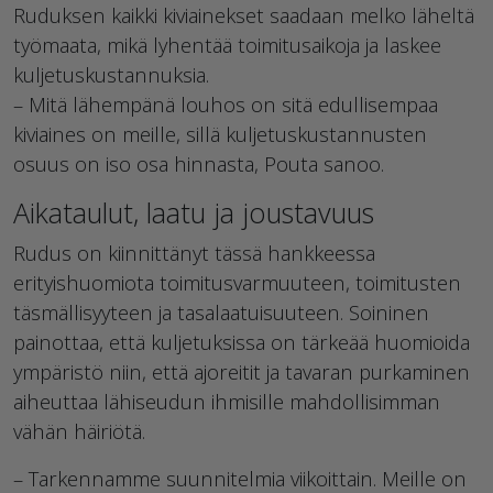
Ruduksen kaikki kiviainekset saadaan melko läheltä
työmaata, mikä lyhentää toimitusaikoja ja laskee
kuljetuskustannuksia.
– Mitä lähempänä louhos on sitä edullisempaa
kiviaines on meille, sillä kuljetuskustannusten
osuus on iso osa hinnasta, Pouta sanoo.
Aikataulut, laatu ja joustavuus
Rudus on kiinnittänyt tässä hankkeessa
erityishuomiota toimitusvarmuuteen, toimitusten
täsmällisyyteen ja tasalaatuisuuteen. Soininen
painottaa, että kuljetuksissa on tärkeää huomioida
ympäristö niin, että ajoreitit ja tavaran purkaminen
aiheuttaa lähiseudun ihmisille mahdollisimman
vähän häiriötä.
– Tarkennamme suunnitelmia viikoittain. Meille on