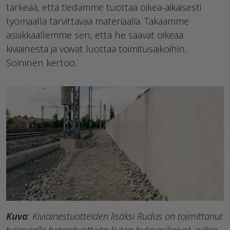
tärkeää, että tiedämme tuottaa oikea-aikaisesti
työmaalla tarvittavaa materiaalia. Takaamme
asiakkaallemme sen, että he saavat oikeaa
kiviainesta ja voivat luottaa toimitusaikoihin,
Soininen kertoo.
Kuva
: Kiviainestuotteiden lisäksi Rudus on toimittanut
työmaalle betonituotteita kuten hulevesikaivot, niihin