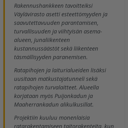
Rakennushankkeen tavoitteiksi
Väylävirasto asetti esteettömyyden ja
saavutettavuuden parantamisen,
turvallisuuden ja viihtyisän asema-
alueen, junaliikenteen
kustannussäästöt sekä liikenteen
täsmällisyyden paranemisen.
Ratapihojen ja laiturialueiden lisäksi
uusitaan matkustajatunneli sekä
ratapihojen turvalaitteet. Alueella
korjataan myös Puijonkadun ja
Maaherrankadun alikulkusillat.
Projektiin kuuluu monenlaisia
ratarakentamiseen taitorakenteita, kun