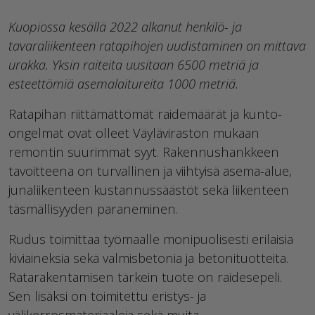
Kuopiossa kesällä 2022 alkanut henkilö- ja
tavaraliikenteen ratapihojen uudistaminen on mittava
urakka. Yksin raiteita uusitaan 6500 metriä ja
esteettömiä asemalaitureita 1000 metriä.
Ratapihan riittämättömät raidemäärät ja kunto-
ongelmat ovat olleet Väyläviraston mukaan
remontin suurimmat syyt. Rakennushankkeen
tavoitteena on turvallinen ja viihtyisä asema-alue,
junaliikenteen kustannussäästöt sekä liikenteen
täsmällisyyden paraneminen.
Rudus toimittaa työmaalle monipuolisesti erilaisia
kiviaineksia sekä valmisbetonia ja betonituotteita.
Ratarakentamisen tärkein tuote on raidesepeli.
Sen lisäksi on toimitettu eristys- ja
välikerrosmateriaaleja sekä muita