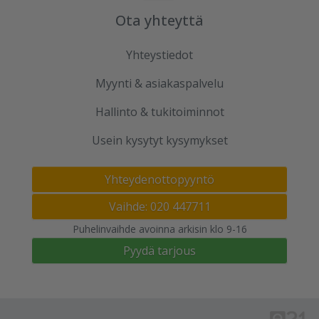
Ota yhteyttä
Yhteystiedot
Myynti & asiakaspalvelu
Hallinto & tukitoiminnot
Usein kysytyt kysymykset
Yhteydenottopyyntö
Vaihde: 020 447711
Puhelinvaihde avoinna arkisin klo 9-16
Pyydä tarjous