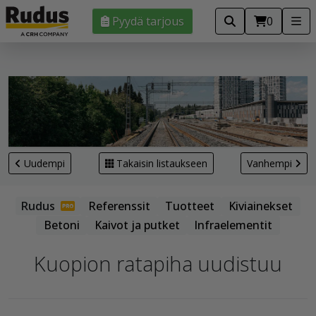
Pyydä tarjous
0
Uudempi
Takaisin listaukseen
Vanhempi
Referenssit
Tuotteet
Kiviainekset
Betoni
Kaivot ja putket
Infraelementit
Kuopion ratapiha uudistuu