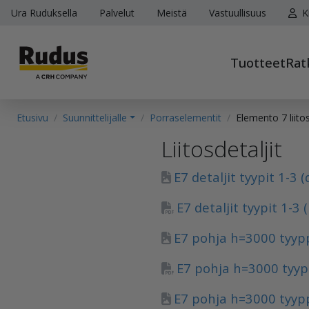
Ura Ruduksella
Palvelut
Meistä
Vastuullisuus
K
Tuotteet
Rat
Etusivu
Suunnittelijalle
Porraselementit
Elemento 7 liitos
Liitosdetaljit
E7 detaljit tyypit 1-3 
E7 detaljit tyypit 1-3 
E7 pohja h=3000 tyypp
E7 pohja h=3000 tyypp
E7 pohja h=3000 tyypp