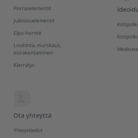
Porraselementit
Ideoid
Julkisivuelementit
Kotipolk
Elpo-hormit
Kotipolk
Louhinta, murskaus,
Ideakuva
esirakentaminen
Kierrätys
Ota yhteyttä
Yhteystiedot