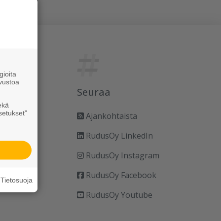
ioita
vustoa
Seuraa
ekä
setukset”
Ajankohtaista
RudusOy LinkedIn
RudusOy Instagram
RudusOy Facebook
Tietosuoja
RudusOy Youtube