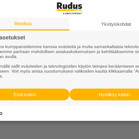
23 (pdf)
154 KB
Ilmoitus
Yksityiskohdat
asetukset
 kumppaneidemme kanssa evästeitä ja muita samankaltaisia teknolog
ksemme parhaan mahdollisen asiakaskokemuksen ja kehittääksemme si
Tutustu meihin
an avulla.
ällä sallit evästeiden ja teknologioiden käytön tietojesi keräämiseen s
seen. Voit myös antaa suostumuksesi valikoiden kautta klikkaamalla “A
Ura Ruduksella
a.
sit
Palvelut
Estä kaikki
Hyväksy kaikki
iskirje
Meistä
Vastuullisuus