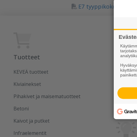
E7 tyyppikokoelma 20
Eväste
Käytämme
tarjota
Tuotteet
Rudus
analytiik
Hyväksym
käyttämi
KEVEÄ tuotteet
Uutiset
painikett
Kiviainekset
Referens
Pihakivet ja maisematuotteet
Tilaa uut
Betoni
Kaivot ja putket
Infraelementit