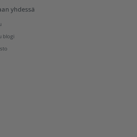
aan yhdessä
u
u blogi
sto