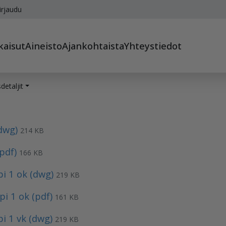
irjaudu
kaisut
Aineisto
Ajankohtaista
Yhteystiedot
detaljit
(dwg)
214 KB
(pdf)
166 KB
i 1 ok (dwg)
219 KB
i 1 ok (pdf)
161 KB
i 1 vk (dwg)
219 KB