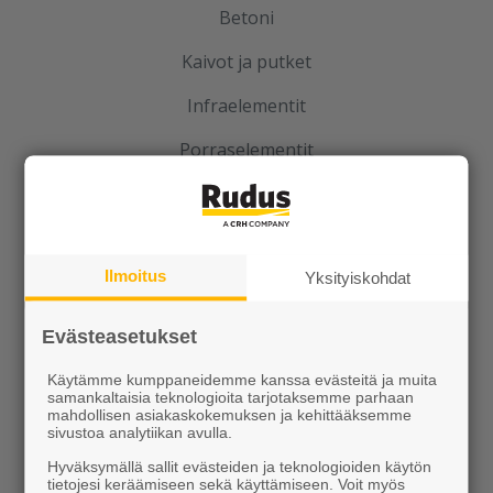
Betoni
Kaivot ja putket
Infraelementit
Porraselementit
Julkisivuelementit
Elpo-hormit
Ilmoitus
Yksityiskohdat
Louhinta, murskaus, esirakentaminen
Kierrätys
Evästeasetukset
Käytämme kumppaneidemme kanssa evästeitä ja muita
samankaltaisia teknologioita tarjotaksemme parhaan
mahdollisen asiakaskokemuksen ja kehittääksemme
sivustoa analytiikan avulla.
Hyväksymällä sallit evästeiden ja teknologioiden käytön
tietojesi keräämiseen sekä käyttämiseen. Voit myös