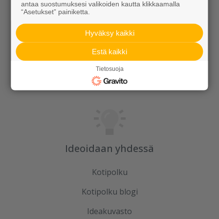
Rudus
antaa suostumuksesi valikoiden kautta klikkaamalla
“Asetukset” painiketta.
Uutiset
Hyväksy kaikki
Referenssit
Estä kaikki
Tilaa uutiskirje
Tietosuoja
Ideoidaan yhdessä
Kotipolku
Kotipolku blogi
Ideakuvasto