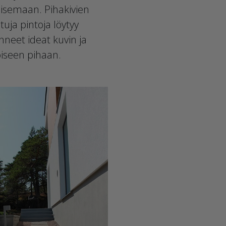
aisemaan. Pihakivien
tuja pintoja löytyy
nneet ideat kuvin ja
oiseen pihaan.