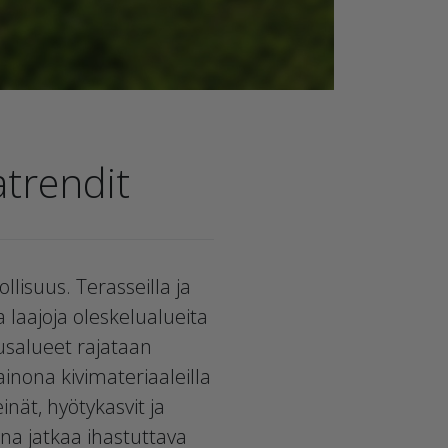
atrendit
llisuus. Terasseilla ja
ia laajoja oleskelualueita
tusalueet rajataan
ainona kivimateriaaleilla
nät, hyötykasvit ja
na jatkaa ihastuttava