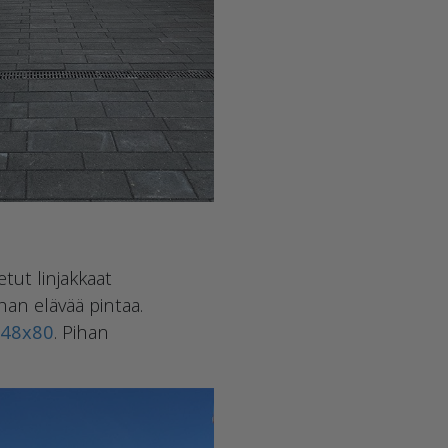
tut linjakkaat
an elävää pintaa.
348x80
. Pihan