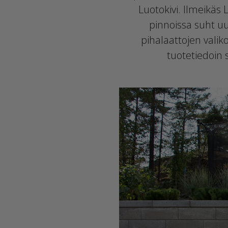
Luotokivi. Ilmeikäs
pinnoissa suht uus
pihalaattojen valik
tuotetiedoin 