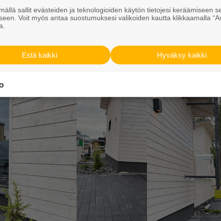
ällä sallit evästeiden ja teknologioiden käytön tietojesi keräämiseen s
yylikkyyttä ja selkeitä linjoja
seen. Voit myös antaa suostumuksesi valikoiden kautta klikkaamalla “A
a.
sunnon pihapiiri, jossa sisätilat jatkuvat saumattomas
Ruduksen linjakkaalla
Piano-kivi
-kivisarjalla. Kiven värik
Estä kaikki
Hyväksy kaikki
e näyttävät hyvin tummilta.