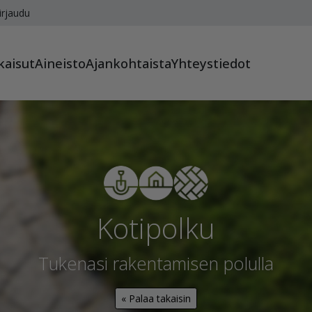
irjaudu
kaisut
Aineisto
Ajankohtaista
Yhteystiedot
Kotipolku
Tukenasi rakentamisen polulla
« Palaa takaisin