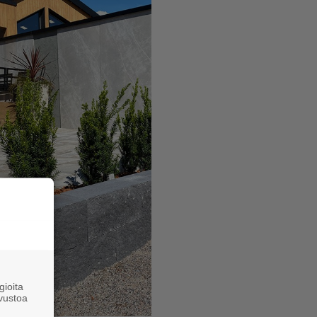
ioita
vustoa