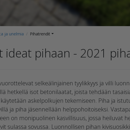
ta ja unelmia
Pihatrendit
 ideat pihaan - 2021 pih
orottelevat selkeälinjainen tyylikkyys ja villi luonno
llä hetkellä isot betonilaatat, joista tehdään tasais
ja käytetään askelpolkujen tekemiseen. Piha ja istu
ivillä ja piha jäsennellään helppohoitoiseksi. Vastap
een on monipuolinen kasvillisuus, jossa heiluvat hei
t sulassa sovussa. Luonnollisen pihan kivisuosikki