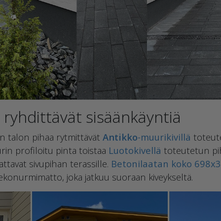
 ryhdittävät sisäänkäyntiä
n talon pihaa rytmittävät
Antikko
-muurikivillä
toteute
rin profiloitu pinta toistaa
Luotokivellä
toteutetun pih
ttavat sivupihan terassille.
Betonilaatan koko 698x
ekonurmimatto, joka jatkuu suoraan kiveykseltä.