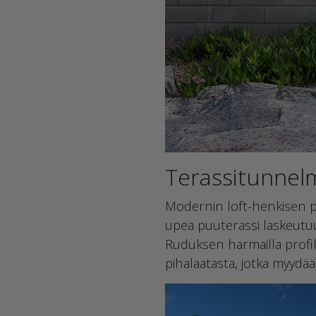
Terassitunnelm
Modernin loft-henkisen p
upea puuterassi laskeutuu
Ruduksen harmailla profilo
pihalaatasta, jotka myydää