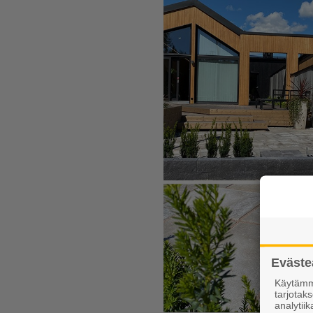
Eväste
Käytämme
tarjota
analytiik