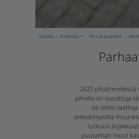
Etusivu
Kotipolku
Piha ja puutarha
Ideoi
Parhaat
2021 pihatrendeissä vu
pihoilla on suosittuja tä
tai sitten laatto
selkeälinjaisilla muurik
luotuun linjakkuut
puutarhan muut kasvi