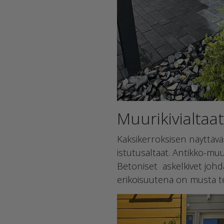
Muurikivialtaat
Kaksikerroksisen näyttävä
istutusaltaat. Antikko-muu
Betoniset askelkivet johda
erikoisuutena on musta t