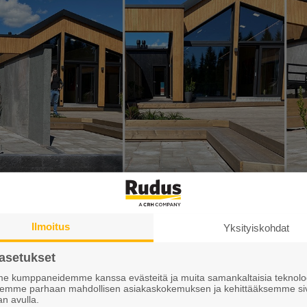
Ilmoitus
Yksityiskohdat
asetukset
 kumppaneidemme kanssa evästeitä ja muita samankaltaisia teknolog
ksemme parhaan mahdollisen asiakaskokemuksen ja kehittääksemme si
an avulla.