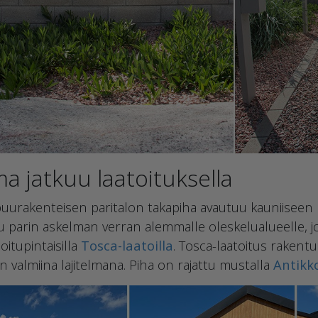
a jatkuu laatoituksella
uurakenteisen paritalon takapiha avautuu kauniiseen
 parin askelman verran alemmalle oleskelualueelle, jo
itupintaisilla
Tosca-laatoilla
. Tosca-laatoitus rakentu
n valmiina lajitelmana. Piha on rajattu mustalla
Antikko