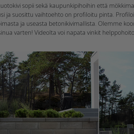
 Luotokivi sopii sekä kaupunkipihoihin että mökkim
i ja suosittu vaihtoehto on profiloitu pinta. Profiloi
oimasta ja useasta betonikivimallista. Olemme koo
sinua varten! Videolta voi napata vinkit helppohoit