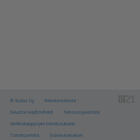
Ota yhteyttä
Yhteystiedot
Myynti & asiakaspalvelu
Hallinto & tukitoiminnot
Usein kysytyt kysymykset
Yhteydenottopyyntö
Vaihde: 020 447711
Puhelinvaihde avoinna arkisin klo 9-16
© Rudus Oy
Rekisteriseloste
Pyydä tarjous
Sivuston käyttöehdot
Tietosuojaseloste
Verkkokauppojen toimitusalueet
Toimitusehdot
Evästeasetukset