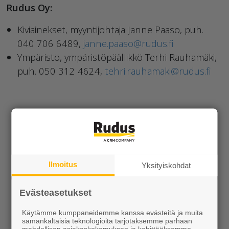
Rudus Oy:
Kiviainekset, myyntijohtaja Janne Paaso, puh.
040 706 6489,
janne.paaso@rudus.fi
Ympäristö, ympäristöpäällikkö Terhi Rauhamäki,
puh. 050 312 4624,
tehri.rauhamaki@rudus.fi
Ilmoitus
Yksityiskohdat
Evästeasetukset
Käytämme kumppaneidemme kanssa evästeitä ja muita
samankaltaisia teknologioita tarjotaksemme parhaan
mahdollisen asiakaskokemuksen ja kehittääksemme