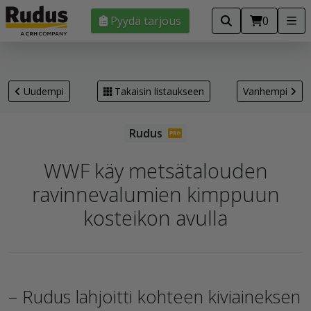
Pyydä tarjous
0
Uudempi
Takaisin listaukseen
Vanhempi
WWF käy metsätalouden
ravinnevalumien kimppuun
kosteikon avulla
– Rudus lahjoitti kohteen kiviaineksen