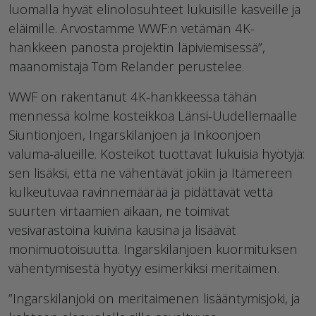
luomalla hyvät elinolosuhteet lukuisille kasveille ja
eläimille. Arvostamme WWF:n vetämän 4K-
hankkeen panosta projektin läpiviemisessä”,
maanomistaja Tom Relander perustelee.
WWF on rakentanut 4K-hankkeessa tähän
mennessä kolme kosteikkoa Länsi-Uudellemaalle
Siuntionjoen, Ingarskilanjoen ja Inkoonjoen
valuma-alueille. Kosteikot tuottavat lukuisia hyötyjä:
sen lisäksi, että ne vähentävät jokiin ja Itämereen
kulkeutuvaa ravinnemäärää ja pidättävät vettä
suurten virtaamien aikaan, ne toimivat
vesivarastoina kuivina kausina ja lisäävät
monimuotoisuutta. Ingarskilanjoen kuormituksen
vähentymisestä hyötyy esimerkiksi meritaimen.
”Ingarskilanjoki on meritaimenen lisääntymisjoki, ja