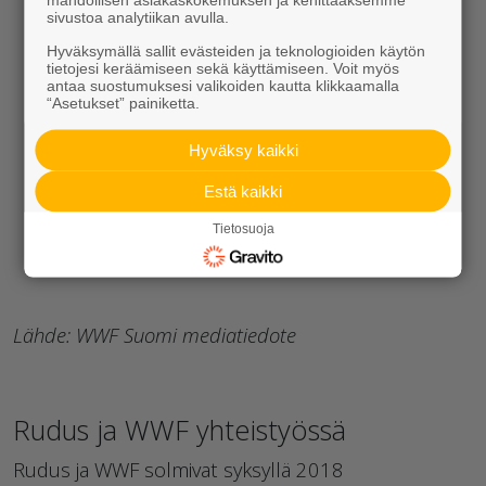
sivustoa analytiikan avulla.
Hyväksymällä sallit evästeiden ja teknologioiden käytön
tietojesi keräämiseen sekä käyttämiseen. Voit myös
antaa suostumuksesi valikoiden kautta klikkaamalla
“Asetukset” painiketta.
Hyväksy kaikki
Estä kaikki
Tietosuoja
Lähde: WWF Suomi mediatiedote
Rudus ja WWF yhteistyössä
Rudus ja WWF solmivat syksyllä 2018