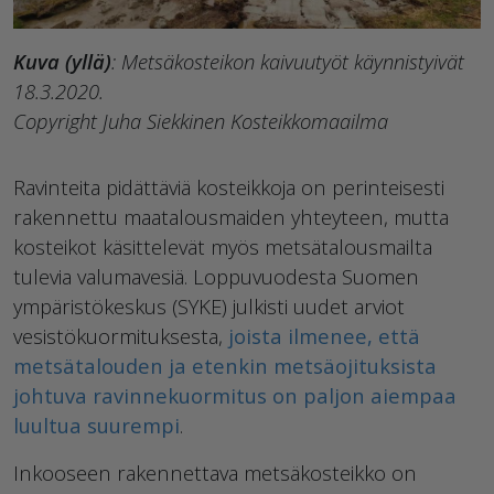
Kuva (yllä)
: Metsäkosteikon kaivuutyöt käynnistyivät
18.3.2020.
Copyright Juha Siekkinen Kosteikkomaailma
Ravinteita pidättäviä kosteikkoja on perinteisesti
rakennettu maatalousmaiden yhteyteen, mutta
kosteikot käsittelevät myös metsätalousmailta
tulevia valumavesiä. Loppuvuodesta Suomen
ympäristökeskus (SYKE) julkisti uudet arviot
vesistökuormituksesta,
joista ilmenee, että
metsätalouden ja etenkin metsäojituksista
johtuva ravinnekuormitus on paljon aiempaa
luultua suurempi
.
Inkooseen rakennettava metsäkosteikko on