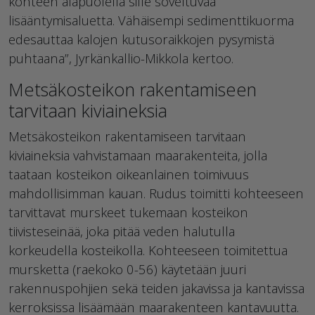
kohteen alapuolella sille soveltuvaa
lisääntymisaluetta. Vähäisempi sedimenttikuorma
edesauttaa kalojen kutusoraikkojen pysymistä
puhtaana”, Jyrkänkallio-Mikkola kertoo.
Metsäkosteikon rakentamiseen
tarvitaan kiviaineksia
Metsäkosteikon rakentamiseen tarvitaan
kiviaineksia vahvistamaan maarakenteita, jolla
taataan kosteikon oikeanlainen toimivuus
mahdollisimman kauan. Rudus toimitti kohteeseen
tarvittavat murskeet tukemaan kosteikon
tiivisteseinää, joka pitää veden halutulla
korkeudella kosteikolla. Kohteeseen toimitettua
mursketta (raekoko 0-56) käytetään juuri
rakennuspohjien sekä teiden jakavissa ja kantavissa
kerroksissa lisäämään maarakenteen kantavuutta.