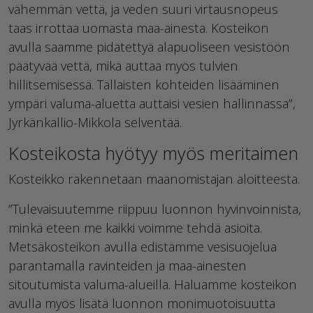
vähemmän vettä, ja veden suuri virtausnopeus
taas irrottaa uomasta maa-ainesta. Kosteikon
avulla saamme pidätettyä alapuoliseen vesistöön
päätyvää vettä, mikä auttaa myös tulvien
hillitsemisessä. Tällaisten kohteiden lisääminen
ympäri valuma-aluetta auttaisi vesien hallinnassa”,
Jyrkänkallio-Mikkola selventää.
Kosteikosta hyötyy myös meritaimen
Kosteikko rakennetaan maanomistajan aloitteesta.
”Tulevaisuutemme riippuu luonnon hyvinvoinnista,
minkä eteen me kaikki voimme tehdä asioita.
Metsäkosteikon avulla edistämme vesisuojelua
parantamalla ravinteiden ja maa-ainesten
sitoutumista valuma-alueilla. Haluamme kosteikon
avulla myös lisätä luonnon monimuotoisuutta