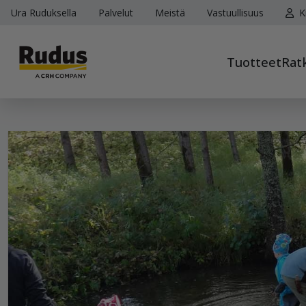
Ura Ruduksella
Palvelut
Meistä
Vastuullisuus
K
Tuotteet
Rat