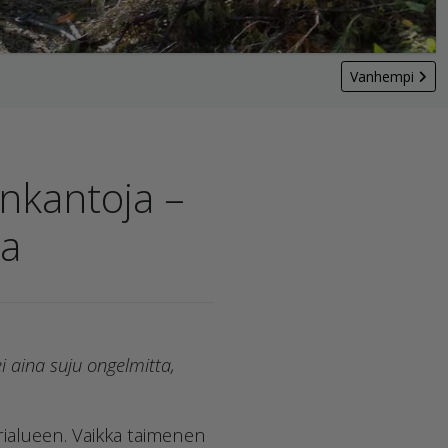
Vanhempi
nkantoja –
sa
 aina suju ongelmitta,
ialueen. Vaikka taimenen