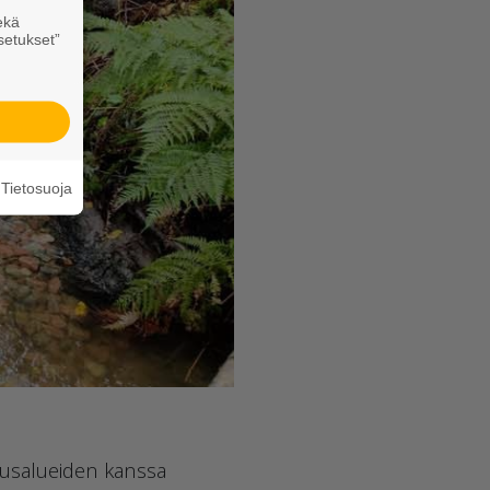
ekä
setukset”
Tietosuoja
tusalueiden kanssa