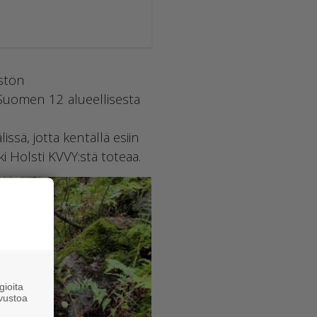
istön
 Suomen 12 alueellisesta
ssä, jotta kentällä esiin
i Holsti KVVY:stä toteaa.
ioita
vustoa