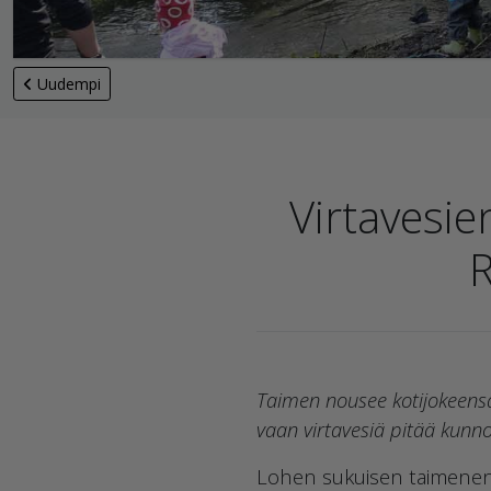
Uudempi
Virtavesi
R
Taimen nousee kotijokeensa
vaan virtavesiä pitää kunn
Lohen sukuisen taimenen 