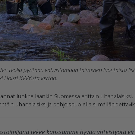
iden teolla pyritään vahvistamaan taimenen luontaista lis
i Holsti KVVY:stä kertoo.
annat luokitellaankin Suomessa erittäin uhanalaisiksi,
ittäin uhanalaisiksi ja pohjoispuolella silmälläpidettäviks
estoimijana tekee kanssamme hyvää yhteistyötä vir