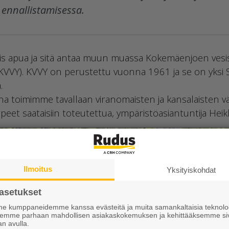
ennallistamisessa.
iis apua ja sitä antaa muun muassa Kokemäenjoen ves
(KVVY). KVVY on perustettu vuonna 1961 ja se on yksi
.
na toimimme tavallaan viranomaisten ja kansalaisten väli
peet saataisiin toteutettua, ympäristöasiantuntija Heikk
Ilmoitus
Yksityiskohdat
asetukset
 kumppaneidemme kanssa evästeitä ja muita samankaltaisia teknolog
ksemme parhaan mahdollisen asiakaskokemuksen ja kehittääksemme si
an avulla.