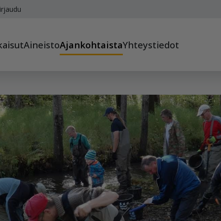
irjaudu
kaisut
Aineisto
Ajankohtaista
Yhteystiedot