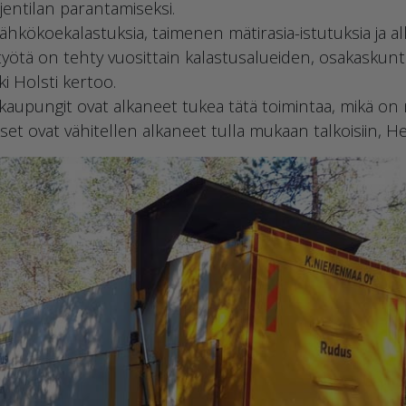
jentilan parantamiseksi.
 sähkökoekalastuksia, taimenen mätirasia-istutuksia ja a
yötä on tehty vuosittain kalastusalueiden, osakaskunt
ki Holsti kertoo.
 kaupungit ovat alkaneet tukea tätä toimintaa, mikä o
set ovat vähitellen alkaneet tulla mukaan talkoisiin, He