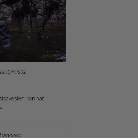
ääntymistä,
 sisävesien kannat
i.
tavesien