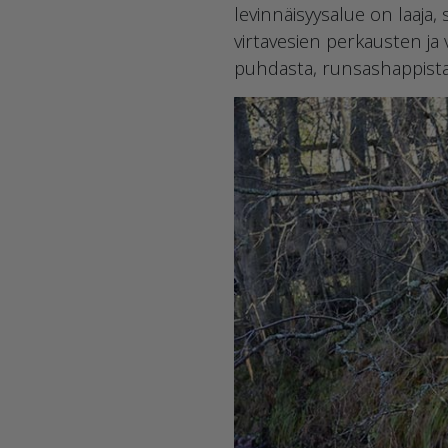
levinnäisyysalue on laaja,
virtavesien perkausten ja
puhdasta, runsashappista j