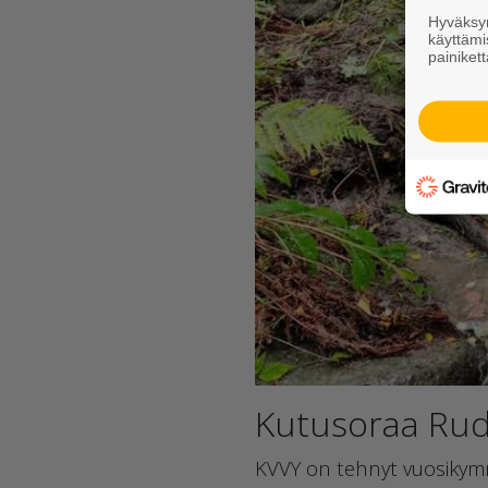
Hyväksym
käyttämi
painikett
Kutusoraa Rud
KVVY on tehnyt vuosikymme