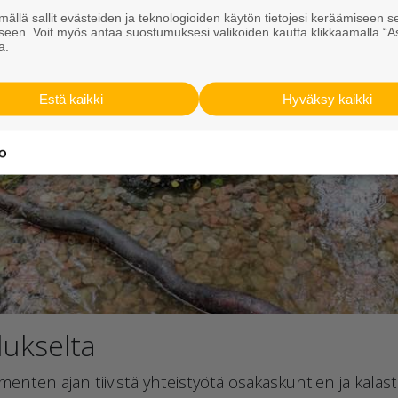
ällä sallit evästeiden ja teknologioiden käytön tietojesi keräämiseen s
seen. Voit myös antaa suostumuksesi valikoiden kautta klikkaamalla “A
a.
Estä kaikki
Hyväksy kaikki
ukselta
nten ajan tiivistä yhteistyötä osakaskuntien ja kalas