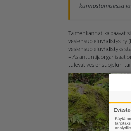
kunnostamisessa ja 
Taimenkannat kaipaavat s
vesiensuojeluyhdistys ry 
vesiensuojeluyhdistyksistä
– Asiantuntijaorganisaatio
tulevat vesiensuojelun tar
Eväste
Käytämme
tarjota
analytiik