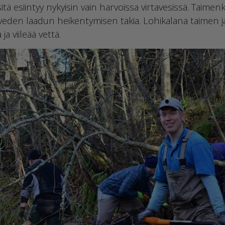
 sitä esiintyy nykyisin vain harvoissa virtavesissä. Taim
 veden laadun heikentymisen takia. Lohikalana taimen ja
a viileää vettä.