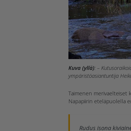
Kuva (yllä)
: – Kutusoraiko
ympäristöasiantuntija Heikk
Taimenen merivaelteiset k
Napapiirin eteläpuolella er
Rudus isona kiviain