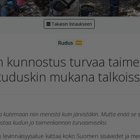
Takaisin listaukseen
en kunnostus turvaa taime
uduskin mukana talkois
 kutemaan niin merestä kuin järvistäkin. Mutta enää se ei
ostaa kudun ja taimenkannan turvaamiseksi.
levinnäisyysalue kattaa koko Suomen sisävedet ja mer