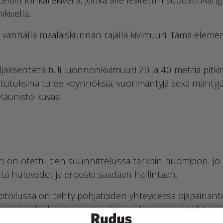
kivellä.
 vanhalla maalaiskunnan rajalla kivimuuri. Tämä eleme
jaksentietä tuli luonnonkivimuuri 20 ja 40 metriä pitki
Istutuksina tulee köynnöksiä, vuorimäntyjä sekä mäntyjä
 Kaunisto kuvaa.
on otettu tien suunnittelussa tarkoin huomioon. Jo m
että hulevedet ja eroosio saadaan hallintaan.
toilussa on tehty pohjatöiden yhteydessä ojapainantee
essä. Lisäksi leveän reuna-alueen yläosaan on tehty nisk
suurimmat vesieroosio-ongelmat, Mikko Kaunisto sanoo.