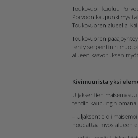
Toukovuori kuuluu Porvoo
Porvoon kaupunki myy tai
Toukovuoren alueella. Kai
Toukovuoren pääajoyhteys 
tehty serpentiinin muotoi
alueen kaavoituksen myöt
Kivimuurista yksi elem
Uljaksentien maisemasuun
tehtiin kaupungin omana 
– Uljaksentie oli maisemo
noudattaa myös alueen ene
– Jyrkät, leveät luiskat käs