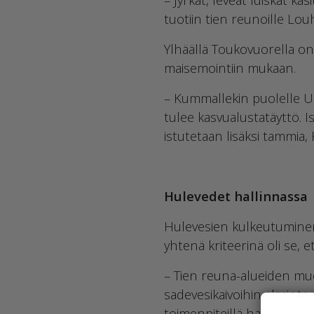
tuotiin tien reunoille Louhi
Ylhäällä Toukovuorella on
maisemointiin mukaan.
– Kummallekin puolelle Ul
tulee kasvualustatäyttö. 
istutetaan lisäksi tammia,
Hulevedet hallinnassa
Hulevesien kulkeutuminen 
yhtenä kriteerinä oli se, 
– Tien reuna-alueiden muo
sadevesikaivoihin alarinte
toimenpiteillä hallitaan 