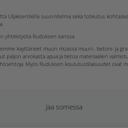
että Uljaksentiellä suunnitelma sekä toteutus kohtasiva
a.
än yhteistyötä Ruduksen kanssa.
Olemme käyttäneet muun muassa muuri-, betoni- ja grani
 paljon arvokasta apua ja tietoa materiaalien valmistu
ihtoehtoja. Myös Ruduksen koulutustilaisuudet ovat mon
Jaa somessa