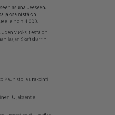
aseen asuinalueeseen.
 ja osa niistä on
ueelle noin 4 000.
uuden vuoksi tiestä on
an laajan Skaftskärrin
 Kaunisto ja urakointi
inen. Uljaksentie
gas. Ilmettä sekä lumitilaa