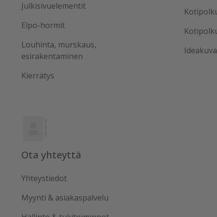
Julkisivuelementit
Kotipolk
Elpo-hormit
Kotipolk
Louhinta, murskaus,
Ideakuva
esirakentaminen
Kierrätys
Ota yhteyttä
Yhteystiedot
Myynti & asiakaspalvelu
Hallinto & tukitoiminnot