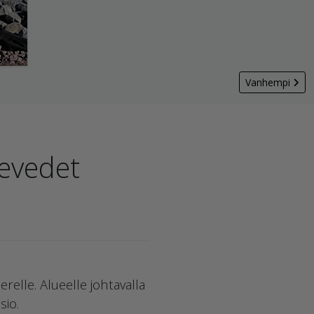
Vanhempi
levedet
elle. Alueelle johtavalla
sio.