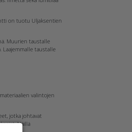
ntti on tuotu Uljaksentien
nä. Muurien taustalle
. Laajemmalle taustalle
ateriaalien valintojen
t, jotka johtavat
aojat. Näillä