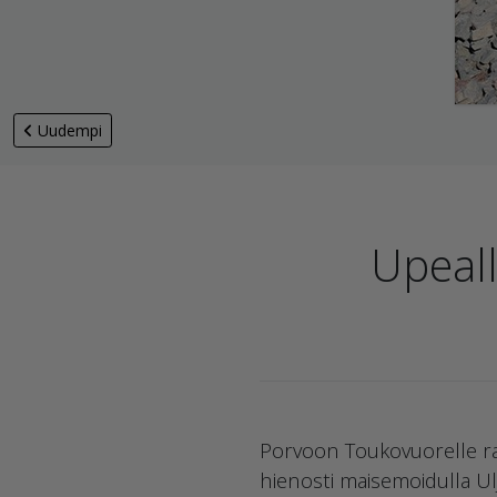
Uudempi
Upeall
Porvoon Toukovuorelle rak
hienosti maisemoidulla Ul