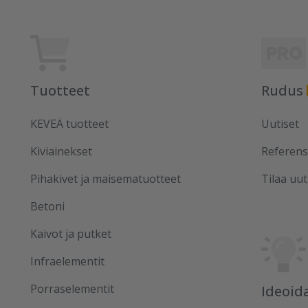
Tuotteet
Rudus
KEVEÄ tuotteet
Uutiset
Kiviainekset
Referens
Pihakivet ja maisematuotteet
Tilaa uut
Betoni
Kaivot ja putket
Infraelementit
Porraselementit
Ideoid