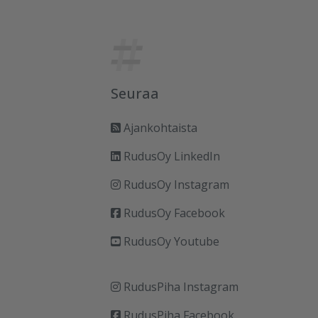
Seuraa
Ajankohtaista
RudusOy LinkedIn
RudusOy Instagram
RudusOy Facebook
RudusOy Youtube
RudusPiha Instagram
RudusPiha Facebook