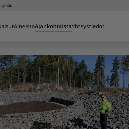
irjaudu
kaisut
Aineisto
Ajankohtaista
Yhteystiedot