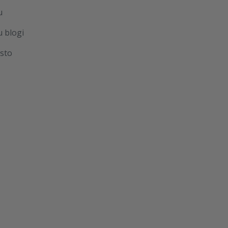
u
u blogi
sto