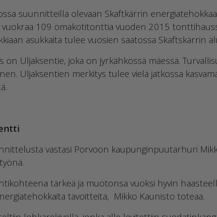
ssa suunnitteilla olevaan Skaftkärrin energiatehokka
 vuokraa 109 omakotitonttia vuoden 2015 tonttihaussa
kkiaan asukkaita tulee vuosien saatossa Skaftskärrin al
on Uljaksentie, joka on jyrkähkössä mäessä. Turvallis
nen. Uljaksentien merkitys tulee vielä jatkossa kasvama
ä.
entti
nittelusta vastasi Porvoon kaupunginpuutarhuri Mikko
työnä.
intikohteena tärkeä ja muotonsa vuoksi hyvin haasteell
rgiatehokkaita tavoitteita, Mikko Kaunisto toteaa.
iteltiin lohkarekivellä, jonka alle levitettiin suodatinkan