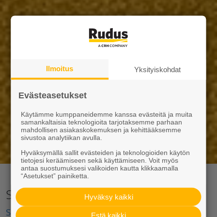
Ilmoitus
Yksityiskohdat
Evästeasetukset
Käytämme kumppaneidemme kanssa evästeitä ja muita
samankaltaisia teknologioita tarjotaksemme parhaan
mahdollisen asiakaskokemuksen ja kehittääksemme
sivustoa analytiikan avulla.
Hyväksymällä sallit evästeiden ja teknologioiden käytön
tietojesi keräämiseen sekä käyttämiseen. Voit myös
antaa suostumuksesi valikoiden kautta klikkaamalla
“Asetukset” painiketta.
Sora ja hiekka
Hyväksy kaikki
Sora ja hiekka
käyvät piha- ja tierakentamiseen
Estä kaikki