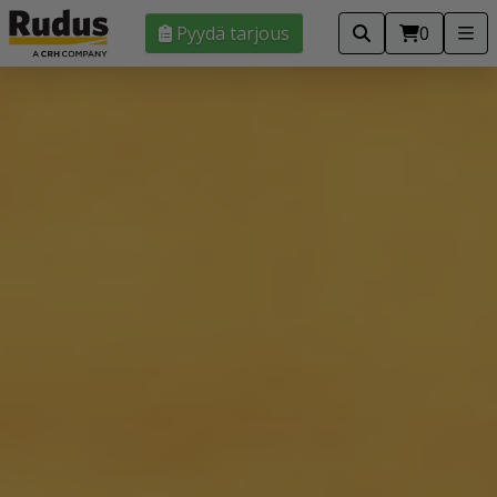
Pyydä tarjous
0