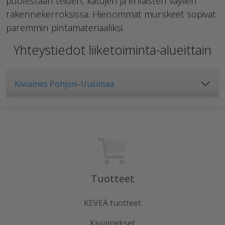
puolestaan teiden, katujen ja erilaisten väylien
rakennekerroksissa. Hienommat murskeet sopivat
paremmin pintamateriaaliksi.
Yhteystiedot liiketoiminta-alueittain
Kiviaines Pohjois-Uusimaa
Tuotteet
KEVEÄ tuotteet
Kiviainekset