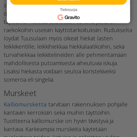
sekä talon maarakennusmateriaaliksi. Hiekan rooli
Tietosuoja
on usein toimia asennushiekkana tai suurempina
täyttöinä. Hiekkaa seulotaan soraharjusta eri
raekokoihin useisiin käyttötarkoituksiin. Rudukselta
löydät Tuusulaan myös oikeat hiekat lasten
leikkikentille, leikkihiekkaa hiekkalaatikoihin, sekä
turvahiekkaa leikkitelineiden alle pehmentämään
mahdollisesta putoamisesta aiheutuvia iskuja.
Lisäksi hiekasta voidaan seuloa koristekiveksi
someroa eli singeliä.
Murskeet
Kalliomursketta
tarvitaan rakennuksen pohjalle
kantaviin kerroksiin sekä muihin täyttöihin.
Tuotteena kalliomurske on hyvin tiivistyvä ja
kantava. Karkeampia murskeita käytetään