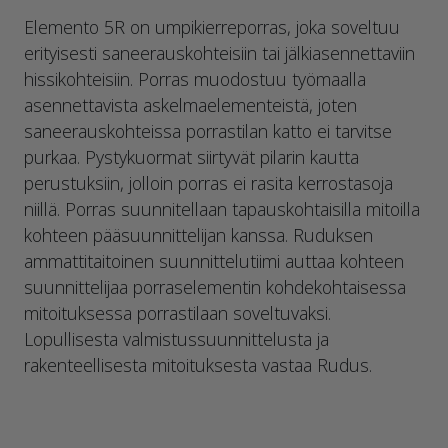
Elemento 5R on umpikierreporras, joka soveltuu
erityisesti saneerauskohteisiin tai jälkiasennettaviin
hissikohteisiin. Porras muodostuu työmaalla
asennettavista askelmaelementeistä, joten
saneerauskohteissa porrastilan katto ei tarvitse
purkaa. Pystykuormat siirtyvät pilarin kautta
perustuksiin, jolloin porras ei rasita kerrostasoja
niillä. Porras suunnitellaan tapauskohtaisilla mitoilla
kohteen pääsuunnittelijan kanssa. Ruduksen
ammattitaitoinen suunnittelutiimi auttaa kohteen
suunnittelijaa porraselementin kohdekohtaisessa
mitoituksessa porrastilaan soveltuvaksi.
Lopullisesta valmistussuunnittelusta ja
rakenteellisesta mitoituksesta vastaa Rudus.