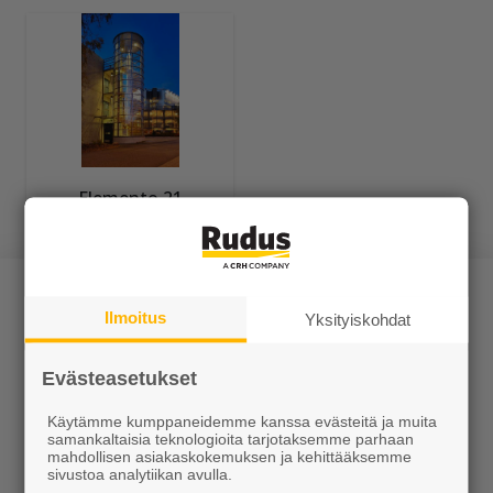
Elemento 21
Ilmoitus
Yksityiskohdat
Evästeasetukset
Tuotteet
Käytämme kumppaneidemme kanssa evästeitä ja muita
samankaltaisia teknologioita tarjotaksemme parhaan
mahdollisen asiakaskokemuksen ja kehittääksemme
KEVEÄ tuotteet
sivustoa analytiikan avulla.