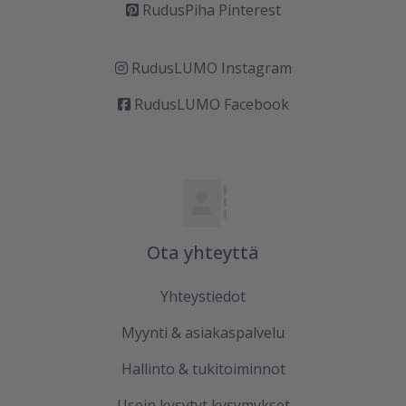
RudusPiha Pinterest
RudusLUMO Instagram
RudusLUMO Facebook
Ota yhteyttä
Yhteystiedot
Myynti & asiakaspalvelu
Hallinto & tukitoiminnot
Usein kysytyt kysymykset