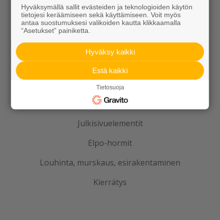
Kiviainekset
Hyväksymällä sallit evästeiden ja teknologioiden käytön
tietojesi keräämiseen sekä käyttämiseen. Voit myös
antaa suostumuksesi valikoiden kautta klikkaamalla
Pihakivet ja maisematuotteet
“Asetukset” painiketta.
Betoni
Hyväksy kaikki
Kaivot ja putket
Estä kaikki
Infraelementit
Tietosuoja
Porraselementit
Julkisivuelementit
Elpo-hormit
Louhinta, murskaus, esirakentaminen
Kierrätys