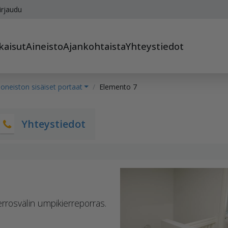
irjaudu
kaisut
Aineisto
Ajankohtaista
Yhteystiedot
oneiston sisäiset portaat
Elemento 7
Yhteystiedot
rrosvälin umpikierreporras.