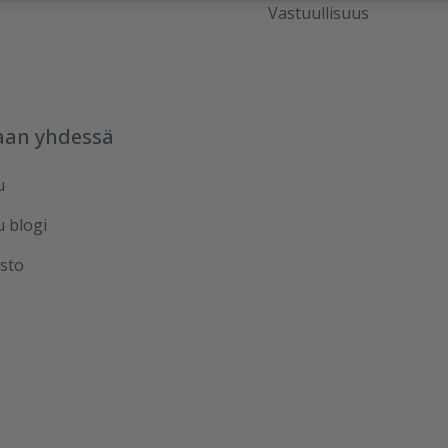
Vastuullisuus
aan yhdessä
u
u blogi
sto