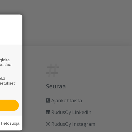
ioita
vustoa
ekä
setukset”
Seuraa
Ajankohtaista
RudusOy LinkedIn
Tietosuoja
RudusOy Instagram