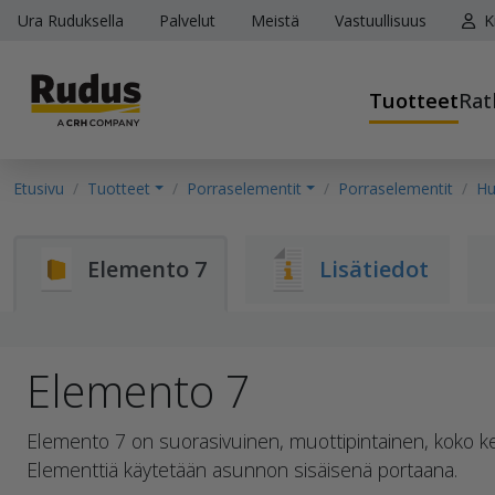
Ura Ruduksella
Palvelut
Meistä
Vastuullisuus
K
Tuotteet
Rat
Etusivu
Tuotteet
Porraselementit
Porraselementit
Hu
Elemento 7
Lisätiedot
Elemento 7
Elemento 7 on suorasivuinen, muottipintainen, koko ke
Elementtiä käytetään asunnon sisäisenä portaana.