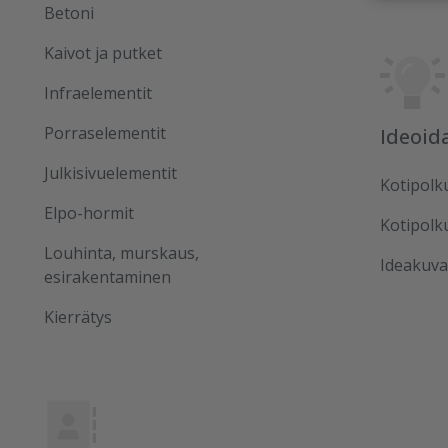
Betoni
Kaivot ja putket
Infraelementit
Porraselementit
Ideoid
Julkisivuelementit
Kotipolk
Elpo-hormit
Kotipolk
Louhinta, murskaus,
Ideakuva
esirakentaminen
Kierrätys