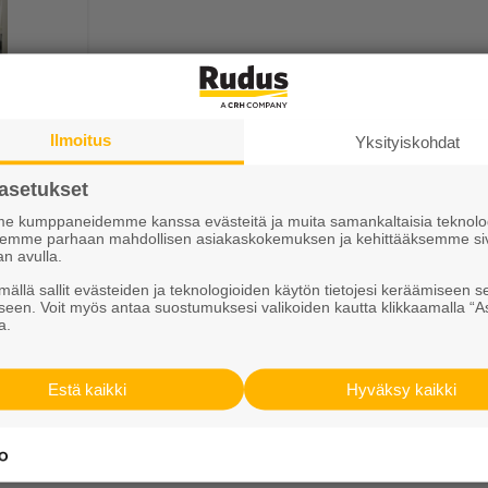
0S
Ilmoitus
Yksityiskohdat
asetukset
 kumppaneidemme kanssa evästeitä ja muita samankaltaisia teknolog
ksemme parhaan mahdollisen asiakaskokemuksen ja kehittääksemme si
an avulla.
ällä sallit evästeiden ja teknologioiden käytön tietojesi keräämiseen s
seen. Voit myös antaa suostumuksesi valikoiden kautta klikkaamalla “A
Tutustu meihin
a.
Ura Ruduksella
Estä kaikki
Hyväksy kaikki
sit
Palvelut
iskirje
Meistä