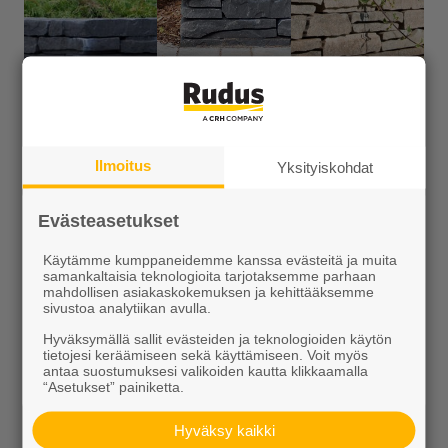
Katso lisää ideakuvia
Ilmoitus
Yksityiskohdat
Evästeasetukset
Saatat tarvita myös näitä tuotteita
Käytämme kumppaneidemme kanssa evästeitä ja muita
samankaltaisia teknologioita tarjotaksemme parhaan
mahdollisen asiakaskokemuksen ja kehittääksemme
sivustoa analytiikan avulla.
Hyväksymällä sallit evästeiden ja teknologioiden käytön
tietojesi keräämiseen sekä käyttämiseen. Voit myös
antaa suostumuksesi valikoiden kautta klikkaamalla
“Asetukset” painiketta.
Hyväksy kaikki
Kiviliima PU700
Kiviainekset