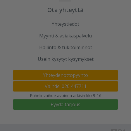
Ota yhteyttä
Yhteystiedot
Myynti & asiakaspalvelu
Hallinto & tukitoiminnot
Usein kysytyt kysymykset
Yhteydenottopyyntö
Vaihde: 020 447711
Puhelinvaihde avoinna arkisin klo 9-16
Pyydä tarjous