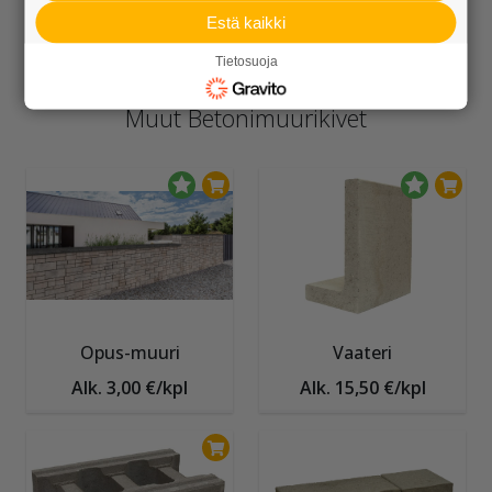
Estä kaikki
Alk. 7,29 €/kpl
Alk. 109,95 €/sk
Tietosuoja
Muut Betonimuurikivet
Opus-muuri
Vaateri
Alk. 3,00 €/kpl
Alk. 15,50 €/kpl