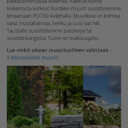
pakkasenkestävää kiviliimaa. Kaikki yli kolme
kivikerrosta korkeat Rustikko-muurit suosittelemme
liimaamaan PU700 kiviliimalla. Muurikiviä on kolmea
väriä: mustaharmaa, hehku ja uusi väri hiili.
Taustalle suosittelemme patolevyä tai
suodatinkangasta. Tuote on mallisuojattu.
Lue vinkit oikean muurituotteen valintaan -
>
Monenlaiset muurit