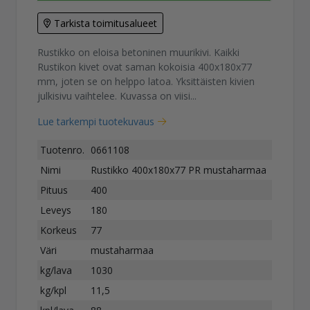
Tarkista toimitusalueet
Rustikko on eloisa betoninen muurikivi. Kaikki
Rustikon kivet ovat saman kokoisia 400x180x77
mm, joten se on helppo latoa. Yksittäisten kivien
julkisivu vaihtelee. Kuvassa on viisi...
Lue tarkempi tuotekuvaus
Tuotenro.
0661108
Nimi
Rustikko 400x180x77 PR mustaharmaa
Pituus
400
Leveys
180
Korkeus
77
Väri
mustaharmaa
kg/lava
1030
kg/kpl
11,5