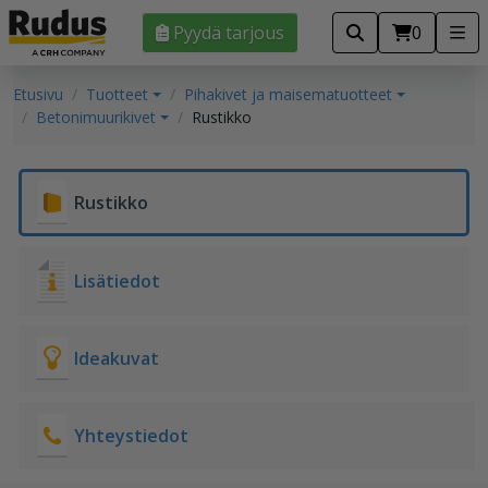
Pyydä tarjous
0
Etusivu
Tuotteet
Pihakivet ja maisematuotteet
Betonimuurikivet
Rustikko
Rustikko
Lisätiedot
Ideakuvat
Yhteystiedot