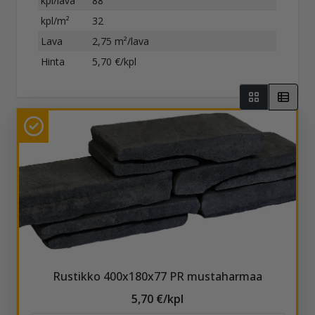
kpl/lava
88
kpl/m²
32
Lava
2,75 m²/lava
Hinta
5,70 €/kpl
Rustikko 400x180x77 PR mustaharmaa
5,70 €/kpl