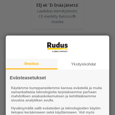
EEJ eli ´Ei Enää Jätettä´
Laadukas kierrätystuote,
CE-merkitty Betoroc®-
murske
Ilmoitus
Yksityiskohdat
Tuotteet
Evästeasetukset
KEVEÄ tuotteet
Käytämme kumppaneidemme kanssa evästeitä ja muita
samankaltaisia teknologioita tarjotaksemme parhaan
mahdollisen asiakaskokemuksen ja kehittääksemme
Kiviainekset
sivustoa analytiikan avulla.
Pihakivet ja maisematuotteet
Hyväksymällä sallit evästeiden ja teknologioiden käytön
tietojesi keräämiseen sekä käyttämiseen. Voit myös