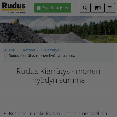
Pyydä tarjous
0
Etusivu
Tuotteet
Kierrätys
Rudus Kierrätys monen hyödyn summa
Rudus Kierrätys - monen
hyödyn summa
Betoroc-murske korvaa luonnon neitseellisiä