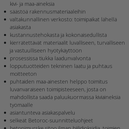
kivi- ja maa-aineksia
säästöä rakennusmateriaaleihin
valtakunnallinen verkosto: toimipaikat lähellä
asiakasta
kustannustehokasta ja kokonaisedullista
kierrätettävät materiaalit luvalliseen, turvalliseen
ja vastuulliseen hyötykäyttöön
prosessissa tiukka laadunvalvonta
lopputuotteiden tekninen laatu ja puhtaus
moitteeton
puhtaiden maa-ainesten helppo toimitus
luvanvaraiseen toimipisteeseen, josta on
mahdollista saada paluukuormassa kiviaineksia
työmaalle
asiantunteva asiakaspalvelu
selkeät Betoroc-suunnitteluohjeet
betonimurske sitoo ilman hiilidioksidia, toimien