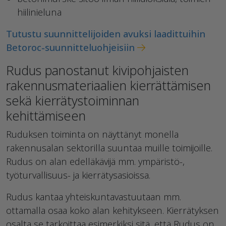
hiilinieluna
Tutustu suunnittelijoiden avuksi laadittuihin
Betoroc-suunnitteluohjeisiin
Rudus panostanut kivipohjaisten
rakennusmateriaalien kierrättämisen
sekä kierrätystoiminnan
kehittämiseen
Ruduksen toiminta on näyttänyt monella
rakennusalan sektorilla suuntaa muille toimijoille.
Rudus on alan edelläkävijä mm. ympäristö-,
työturvallisuus- ja kierrätysasioissa.
Rudus kantaa yhteiskuntavastuutaan mm.
ottamalla osaa koko alan kehitykseen. Kierrätyksen
osalta se tarkoittaa esimerkiksi sitä, että Rudus on