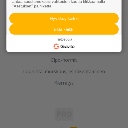
antaa suostumuksesi valikoiden kautta klikkaamalla
Betoni
“Asetukset” painiketta.
Kaivot ja putket
Hyväksy kaikki
Infraelementit
Estä kaikki
Porraselementit
Tietosuoja
Julkisivuelementit
Elpo-hormit
Louhinta, murskaus, esirakentaminen
Kierrätys