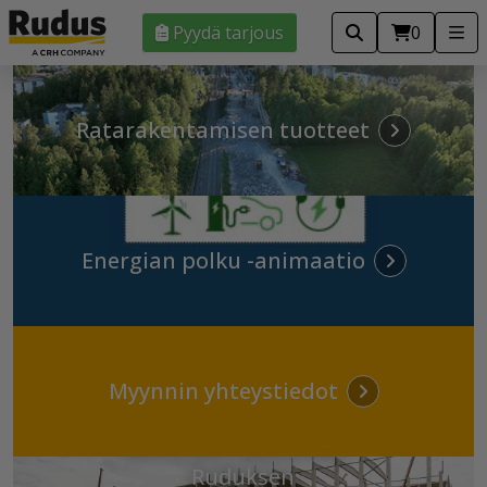
Pyydä tarjous
0
Ratarakentamisen tuotteet
Energian polku -animaatio
Myynnin yhteystiedot
Kotkan jättimäinen
akkumateriaalitehdas –
Ruduksen