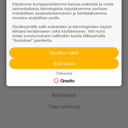
Elpo-hormit
Käytämme kumppaneidemme kanssa evästeitä ja muita
samankaltaisia teknologioita tarjotaksemme parhaan
Louhinta, murskaus, esirakentaminen
mahdollisen asiakaskokemuksen ja kehittääksemme
sivustoa analytiikan avulla.
Kierrätys
Hyväksymällä sallit evästeiden ja teknologioiden käytön
tietojesi keräämiseen sekä käyttämiseen. Voit myös
antaa suostumuksesi valikoiden kautta klikkaamalla
“Asetukset” painiketta.
Hyväksy kaikki
Estä kaikki
Rudus
Tietosuoja
Uutiset
Referenssit
Tilaa uutiskirje