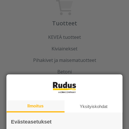
Tuotteet
KEVEÄ tuotteet
Kiviainekset
Pihakivet ja maisematuotteet
Betoni
Kaivot ja putket
Infraelementit
Ilmoitus
Porraselementit
Yksityiskohdat
Julkisivuelementit
Evästeasetukset