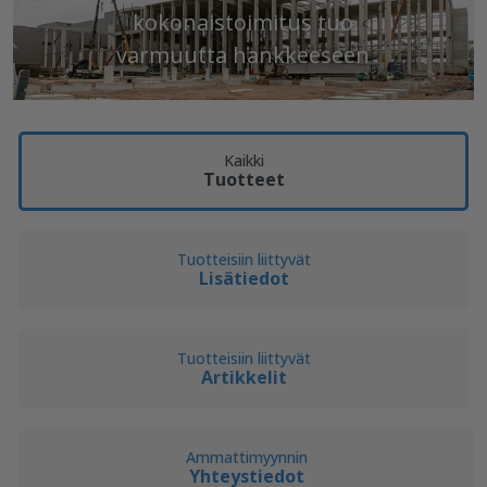
kokonaistoimitus tuo
Edellinen
S
varmuutta hankkeeseen
Kaikki
Tuotteet
Tuotteisiin liittyvät
Lisätiedot
Tuotteisiin liittyvät
Artikkelit
Ammattimyynnin
Yhteystiedot