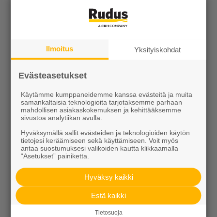
Ilmoitus
Yksityiskohdat
Evästeasetukset
Rudus
Käytämme kumppaneidemme kanssa evästeitä ja muita
Uutiset
samankaltaisia teknologioita tarjotaksemme parhaan
mahdollisen asiakaskokemuksen ja kehittääksemme
sivustoa analytiikan avulla.
Referenssit
Hyväksymällä sallit evästeiden ja teknologioiden käytön
Tilaa uutiskirje
tietojesi keräämiseen sekä käyttämiseen. Voit myös
antaa suostumuksesi valikoiden kautta klikkaamalla
“Asetukset” painiketta.
Hyväksy kaikki
Estä kaikki
Tietosuoja