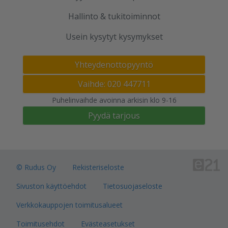
Hallinto & tukitoiminnot
Usein kysytyt kysymykset
Yhteydenottopyyntö
Vaihde: 020 447711
Puhelinvaihde avoinna arkisin klo 9-16
Pyydä tarjous
© Rudus Oy
Rekisteriseloste
Sivuston käyttöehdot
Tietosuojaseloste
Verkkokauppojen toimitusalueet
Toimitusehdot
Evästeasetukset