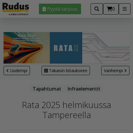
Pyydä tarjous
0
Uudempi
Takaisin listaukseen
Vanhempi
Tapahtumat
Infraelementit
Rata 2025 helmikuussa
Tampereella