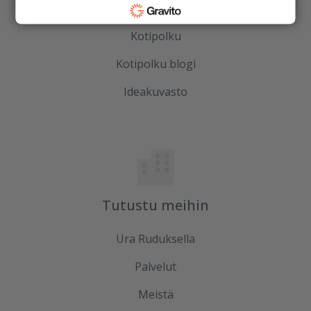
Ideoidaan yhdessä
Kotipolku
Kotipolku blogi
Ideakuvasto
Tutustu meihin
Ura Ruduksella
Palvelut
Meistä