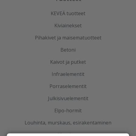
KEVEÄ tuotteet
Kiviainekset
Pihakivet ja maisematuotteet
Betoni
Kaivot ja putket
Infraelementit
Porraselementit
Julkisivuelementit
Elpo-hormit
Louhinta, murskaus, esirakentaminen
Kierrätys