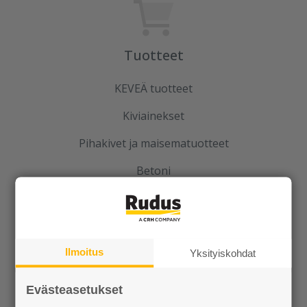
Tuotteet
KEVEÄ tuotteet
Kiviainekset
Pihakivet ja maisematuotteet
Betoni
Kaivot ja putket
Infraelementit
Ilmoitus
Porraselementit
Yksityiskohdat
Julkisivuelementit
Evästeasetukset