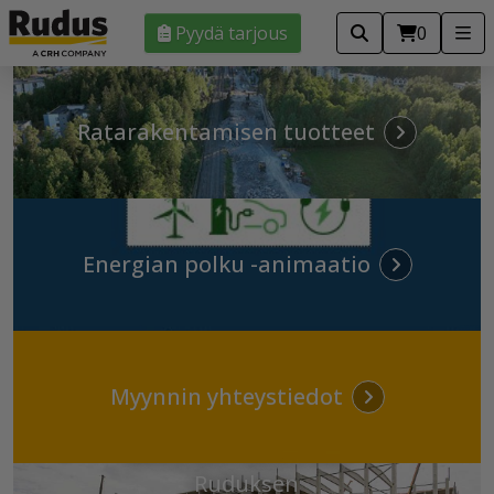
Pyydä tarjous
0
Ratarakentamisen tuotteet
Energian polku -animaatio
Myynnin yhteystiedot
Kotkan jättimäinen
akkumateriaalitehdas –
Ruduksen