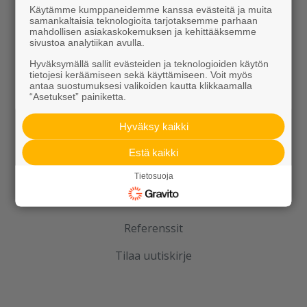
Elpo-hormit
Käytämme kumppaneidemme kanssa evästeitä ja muita
samankaltaisia teknologioita tarjotaksemme parhaan
Louhinta, murskaus, esirakentaminen
mahdollisen asiakaskokemuksen ja kehittääksemme
sivustoa analytiikan avulla.
Kierrätys
Hyväksymällä sallit evästeiden ja teknologioiden käytön
tietojesi keräämiseen sekä käyttämiseen. Voit myös
antaa suostumuksesi valikoiden kautta klikkaamalla
“Asetukset” painiketta.
Hyväksy kaikki
Estä kaikki
Rudus
Tietosuoja
Uutiset
Referenssit
Tilaa uutiskirje