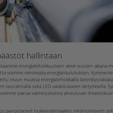
äästöt hallintaan
aamme energiatehokkuuteen viime vuosien aikana mer
, jotta voimme minimoida energiankulutuksen. Kymmeni
ettu muun muassa energiatehokkailla lämmitysratkaisuil
jen seurannalla sekä LED-valaistukseen siirtymisellä. Ty
ta voimme painaa valmistuksesta aiheutuvan ilmastokuo
 panostaneet hukkamateriaalien minimoimiseen sekä