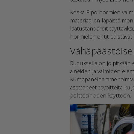
Koska Elpo-hormien valmist
materiaalien läpäistä mone
laatustandardit täyttäviks
hormielementit edistävät as
Vähäpäästöise
Ruduksella on jo pitkään ed
aineiden ja valmiiden elem
Kumppaneinamme toimivien
asettaneet tavoitteita kul
polttoaineiden käyttöön.