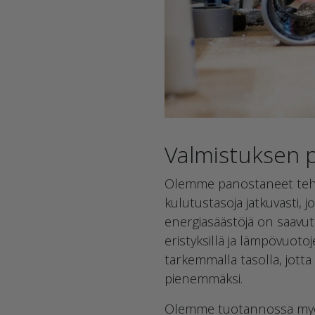
Valmistuksen p
Olemme panostaneet teht
kulutustasoja jatkuvasti
energiasäästöjä on saavut
eristyksillä ja lämpövuoto
tarkemmalla tasolla, jot
pienemmäksi.
Olemme tuotannossa myös