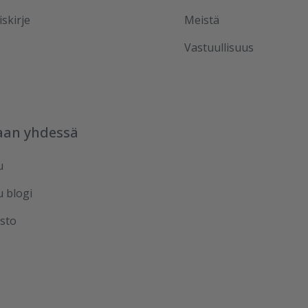
iskirje
Meistä
Vastuullisuus
aan yhdessä
u
u blogi
sto