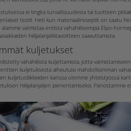
uksessa ei tingitä turvallisuudesta tai tuotteen pitkäi
nlaiset testit. Heti kun materiaalireseptit on saatu hio
i, alamme valmistaa entistä vähähiilisempiä Elpo-hormej
iakkaiden hiilijalanjälkitavoitteen saavuttamista.
mmät kuljetukset
istetty vähähiilistä kuljettamista, jotta valmistamiseen
enttien kuljetuksesta aiheutuisi mahdollisimman vähän h
 kuljetusliikkeiden kanssa olemme yhteistyössä karto
jetuksen hiilijalanjäljen pienentämiseksi. Panostamme e