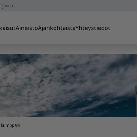
irjaudu
kaisut
Aineisto
Ajankohtaista
Yhteystiedot
n kumppani