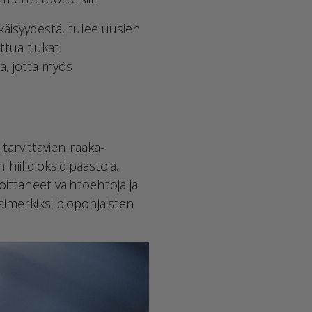
käisyydestä, tulee uusien
ttua tiukat
a, jotta myös
 tarvittavien raaka-
iilidioksidipäästöjä.
ittaneet vaihtoehtoja ja
simerkiksi biopohjaisten