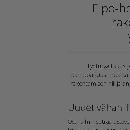
Elpo-h
rak
Työturvallisuus j
kumppanuus. Tätä kaikk
rakentamisen hiilijala
Uudet vähähii
Osana hiilineutraaliustavo
testataan myös Elpo-hormi