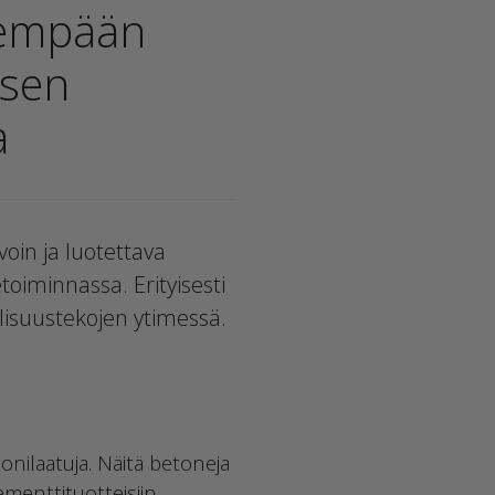
sempään
ksen
a
voin ja luotettava
oiminnassa. Erityisesti
lisuustekojen ytimessä.
onilaatuja. Näitä betoneja
menttituotteisiin.