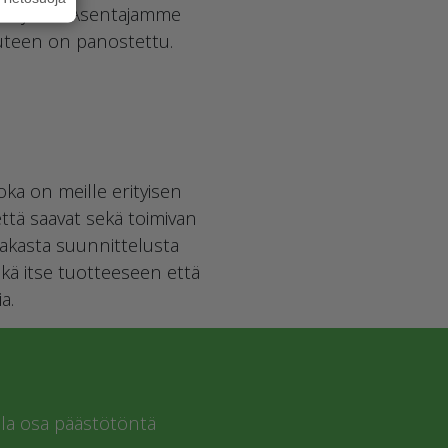
a käyttää. Asentajamme
uuteen on panostettu.
ka on meille erityisen
että saavat sekä toimivan
siakasta suunnittelusta
sekä itse tuotteeseen että
a.
a osa päästötöntä