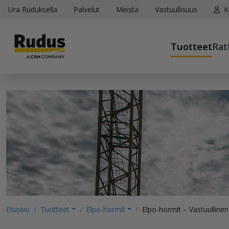
Ura Ruduksella
Palvelut
Meistä
Vastuullisuus
K
Tuotteet
Rat
Etusivu
Tuotteet
Elpo-hormit
Elpo-hormit – Vastuulline