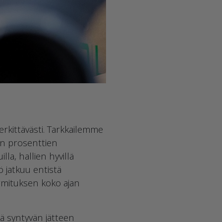
kittävästi. Tarkkailemme
en prosenttien
la, hallien hyvillä
ö jatkuu entistä
rmituksen koko ajan
 syntyvän jätteen