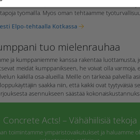
n varmistamassa, että tuote on turvallinen asentaa j
a tapoja työmailla. Myös oman tehtaamme työturvallis
isesti Elpo-tehtaalla Kotkassa
kumppani tuo mielenrauhaa
demme ja kumppaniemme kanssa rakentaa luottamusta, jo
itsevat meidät kumppanikseen, he voivat olla varmoja, 
velun kaikilla osa-alueilla. Meille on tärkeää palvella a
ppukäyttäjiin saakka niin, että kaikki ovat tyytyväisiä 
tarjouksesta asennukseen säästää kokonaiskustannuksi
Concrete Acts! – Vähähiilisiä tekoja
 toimintamme ympäristövaikutukset ja haluamme oll