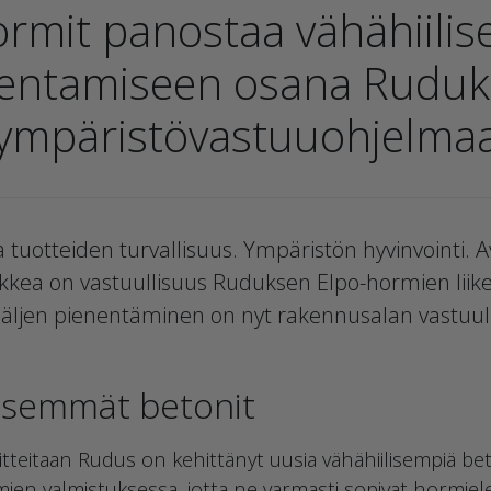
ormit panostaa vähähiili
entamiseen osana Rudu
ympäristövastuuohjelma
a tuotteiden turvallisuus. Ympäristön hyvinvointi. A
ea on vastuullisuus Ruduksen Elpo-hormien liiket
njäljen pienentäminen on nyt rakennusalan vastuul
lisemmät betonit
itteitaan Rudus on kehittänyt uusia vähähiilisempiä bet
en valmistuksessa, jotta ne varmasti sopivat hormiele