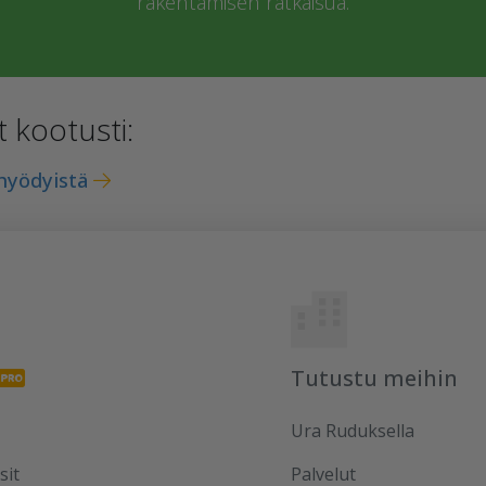
rakentamisen ratkaisua.
 kootusti:
hyödyistä
Tutustu meihin
Ura Ruduksella
sit
Palvelut