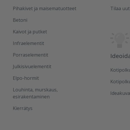
Pihakivet ja maisematuotteet
Tilaa uut
Betoni
Kaivot ja putket
Infraelementit
Porraselementit
Ideoid
Julkisivuelementit
Kotipolk
Elpo-hormit
Kotipolk
Louhinta, murskaus,
Ideakuva
esirakentaminen
Kierrätys