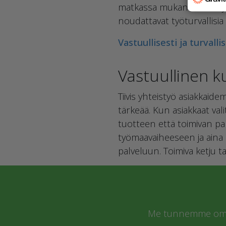
matkassa mukana koko aja
noudattavat työturvallisi
Vastuullisesti ja turvall
Vastuullinen 
Tiivis yhteistyö asiakkai
tärkeää. Kun asiakkaat val
tuotteen että toimivan pal
työmaavaiheeseen ja aina lo
palveluun. Toimiva ketju 
Me tunnemme oman