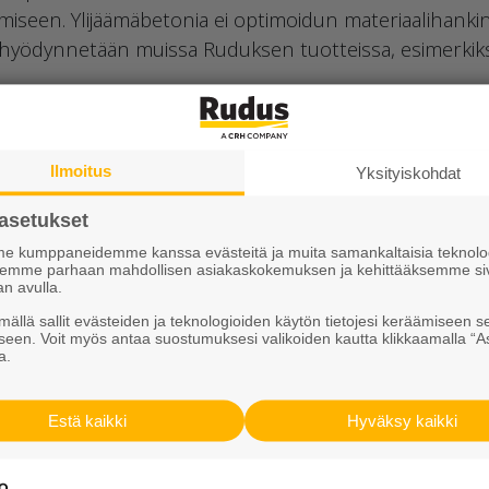
tämiseen. Ylijäämäbetonia ei optimoidun materiaalihankin
ni hyödynnetään muissa Ruduksen tuotteissa, esimerkiksi
Ilmoitus
Yksityiskohdat
asetukset
 kumppaneidemme kanssa evästeitä ja muita samankaltaisia teknolog
ksemme parhaan mahdollisen asiakaskokemuksen ja kehittääksemme si
an avulla.
ällä sallit evästeiden ja teknologioiden käytön tietojesi keräämiseen s
seen. Voit myös antaa suostumuksesi valikoiden kautta klikkaamalla “A
a.
 ja tuoteturvallisuus kulkevat 
Estä kaikki
Hyväksy kaikki
teen hankesuunnittelusta asunnon ostajiin asti ovat m