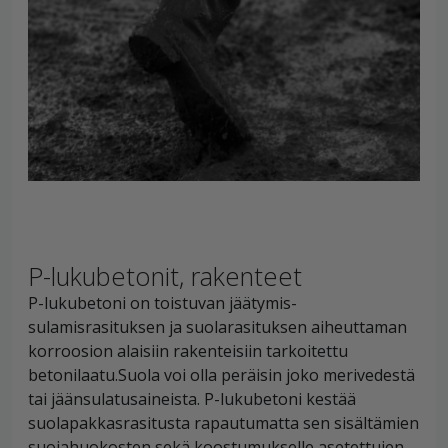
P-lukubetonit, rakenteet
P-lukubetoni on toistuvan jäätymis-
sulamisrasituksen ja suolarasituksen aiheuttaman
korroosion alaisiin rakenteisiin tarkoitettu
betonilaatu.Suola voi olla peräisin joko merivedestä
tai jäänsulatusaineista. P-lukubetoni kestää
suolapakkasrasitusta rapautumatta sen sisältämien
suojahuokosten sekä koostumukselle asetettujen