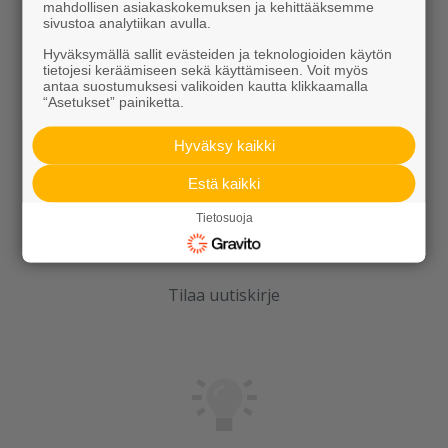
Kierrätys
mahdollisen asiakaskokemuksen ja kehittääksemme
sivustoa analytiikan avulla.
Hyväksymällä sallit evästeiden ja teknologioiden käytön
tietojesi keräämiseen sekä käyttämiseen. Voit myös
antaa suostumuksesi valikoiden kautta klikkaamalla
“Asetukset” painiketta.
Hyväksy kaikki
Rudus
Estä kaikki
Uutiset
Tietosuoja
Referenssit
Tilaa uutiskirje