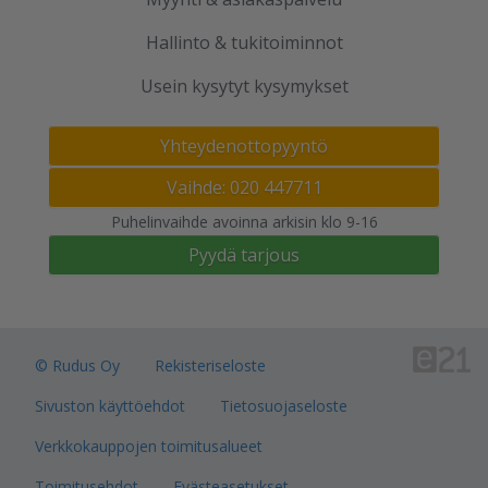
Hallinto & tukitoiminnot
Usein kysytyt kysymykset
Yhteydenottopyyntö
Vaihde: 020 447711
Puhelinvaihde avoinna arkisin klo 9-16
Pyydä tarjous
© Rudus Oy
Rekisteriseloste
Sivuston käyttöehdot
Tietosuojaseloste
Verkkokauppojen toimitusalueet
Toimitusehdot
Evästeasetukset