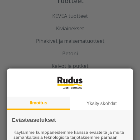
Tuotteet
KEVEÄ tuotteet
Kiviainekset
Pihakivet ja maisematuotteet
Betoni
Kaivot ja putket
Infraelementit
Porraselementit
Ilmoitus
Julkisivuelementit
Yksityiskohdat
Elpo-hormit
Evästeasetukset
Louhinta, murskaus, esirakentaminen
Käytämme kumppaneidemme kanssa evästeitä ja muita
samankaltaisia teknologioita tarjotaksemme parhaan