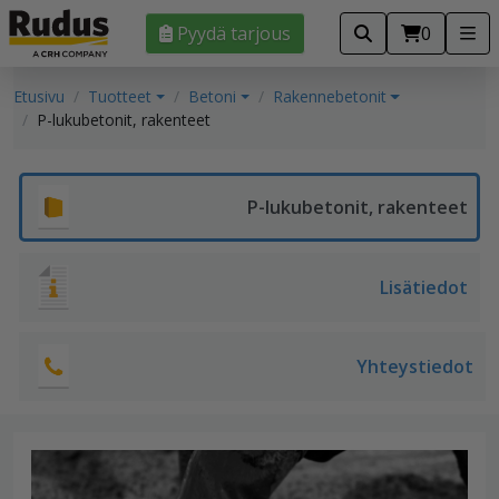
Pyydä tarjous
0
Etusivu
Tuotteet
Betoni
Rakennebetonit
P-lukubetonit, rakenteet
P-lukubetonit, rakenteet
Lisätiedot
Yhteystiedot