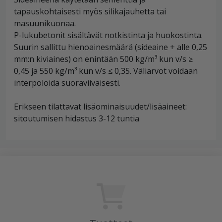
tapauskohtaisesti myös silikajauhetta tai
masuunikuonaa.
P-lukubetonit sisältävät notkistinta ja huokostinta.
Suurin sallittu hienoainesmäärä (sideaine + alle 0,25
mm:n kiviaines) on enintään 500 kg/m³ kun v/s ≥
0,45 ja 550 kg/m³ kun v/s ≤ 0,35. Väliarvot voidaan
interpoloida suoraviivaisesti.
Erikseen tilattavat lisäominaisuudet/lisäaineet:
sitoutumisen hidastus 3-12 tuntia