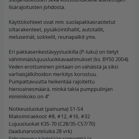
lisärajoitusten johdosta.
Käyttökohteet ovat mm. suolapakkasrasitetut
siltarakenteet, pysäköintihallit, autotallit,
meluseinät, sokkelit, reunapalkit yms.
Eri pakkasenkestävyysluokilla (P-luku) on tietyt
vähimmäislujuusluokkavaatimukset (ks. BY50 2004).
Veden erottuminen pintaan on vähäistä ja siksi
varhaisjälkihoidon merkitys korostuu.
Pumpattavuutta heikentää rajoitettu
hienoainesmäärä, minkä takia pumppulinjan
minimikoko on 4”
Notkeusluokat (painuma) S1-S4
Maksimiraekoot #8, #12, #16, #32
Lujuusluokat K35-70 (C28/35-C57/70)
(laadunarvosteluikä 28 vrk)
Sideaineena käytetään sementtiä ja