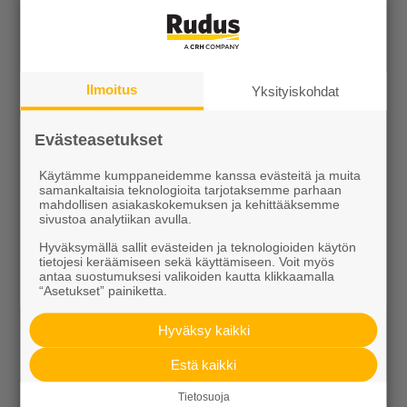
Kotipolku
Kotipolku blogi
Ilmoitus
Yksityiskohdat
Ideakuvasto
Evästeasetukset
Käytämme kumppaneidemme kanssa evästeitä ja muita
samankaltaisia teknologioita tarjotaksemme parhaan
mahdollisen asiakaskokemuksen ja kehittääksemme
sivustoa analytiikan avulla.
Hyväksymällä sallit evästeiden ja teknologioiden käytön
Tutustu meihin
tietojesi keräämiseen sekä käyttämiseen. Voit myös
antaa suostumuksesi valikoiden kautta klikkaamalla
“Asetukset” painiketta.
Ura Ruduksella
Hyväksy kaikki
Palvelut
Estä kaikki
Meistä
Tietosuoja