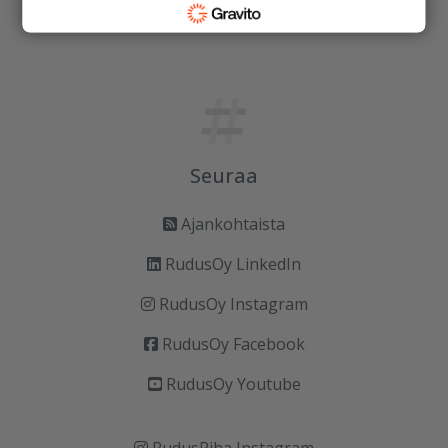
Vastuullisuus
Seuraa
Ajankohtaista
RudusOy LinkedIn
RudusOy Instagram
RudusOy Facebook
RudusOy Youtube