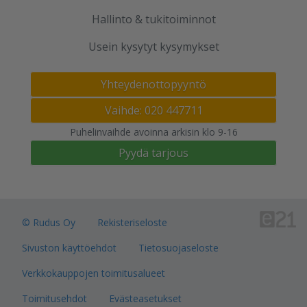
Hallinto & tukitoiminnot
Usein kysytyt kysymykset
Yhteydenottopyyntö
Vaihde: 020 447711
Puhelinvaihde avoinna arkisin klo 9-16
Pyydä tarjous
© Rudus Oy
Rekisteriseloste
Sivuston käyttöehdot
Tietosuojaseloste
Verkkokauppojen toimitusalueet
Toimitusehdot
Evästeasetukset