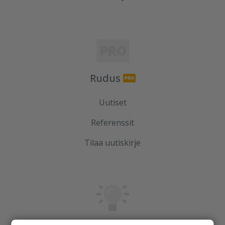
Rudus
Uutiset
Referenssit
Tilaa uutiskirje
Ideoidaan yhdessä