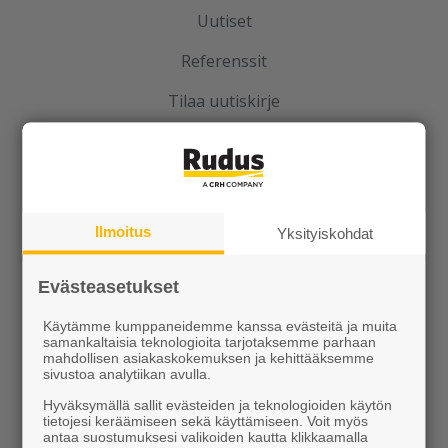
Uutiset
Referenssit
Tilaa uutiskirje
Ilmoitus
Yksityiskohdat
Ideoidaan yhdessä
Evästeasetukset
Kotipolku
Käytämme kumppaneidemme kanssa evästeitä ja muita
samankaltaisia teknologioita tarjotaksemme parhaan
Kotipolku blogi
mahdollisen asiakaskokemuksen ja kehittääksemme
sivustoa analytiikan avulla.
Ideakuvasto
Hyväksymällä sallit evästeiden ja teknologioiden käytön
tietojesi keräämiseen sekä käyttämiseen. Voit myös
antaa suostumuksesi valikoiden kautta klikkaamalla