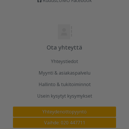
RudusLUMO Facebook
Ota yhteyttä
Yhteystiedot
Myynti & asiakaspalvelu
Hallinto & tukitoiminnot
Usein kysytyt kysymykset
Yhteydenottopyyntö
Vaihde: 020 447711