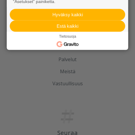
“Asetukset” painiketta.
Hyväksy kaikki
Estä kaikki
Tutustu meihin
Tietosuoja
Ura Ruduksella
Palvelut
Meistä
Vastuullisuus
Seuraa