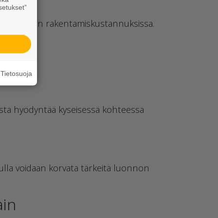
setukset”
si säästetään rakentamiskustannuksissa.
ke
.
Tietosuoja
lista hyödyntää kyseisessä kohteessa
vulla voidaan korvata tärkeitä luonnon
ain