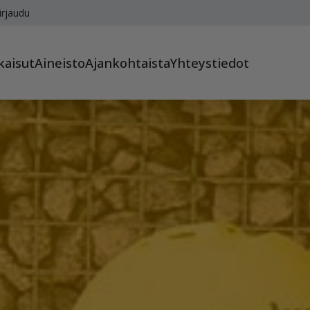
irjaudu
kaisut
Aineisto
Ajankohtaista
Yhteystiedot