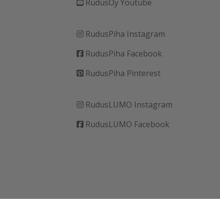
RudusOy Youtube
RudusPiha Instagram
RudusPiha Facebook
RudusPiha Pinterest
RudusLUMO Instagram
RudusLUMO Facebook