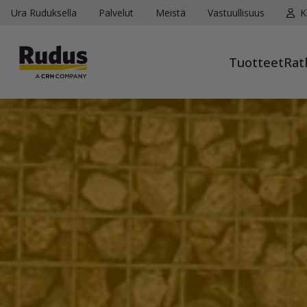
Ura Ruduksella
Palvelut
Meistä
Vastuullisuus
K
Tuotteet
Rat