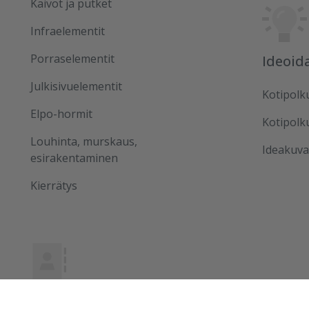
Kaivot ja putket
Infraelementit
Porraselementit
Ideoid
Julkisivuelementit
Kotipolk
Elpo-hormit
Kotipolk
Louhinta, murskaus,
Ideakuva
esirakentaminen
Kierrätys
Ota yhteyttä