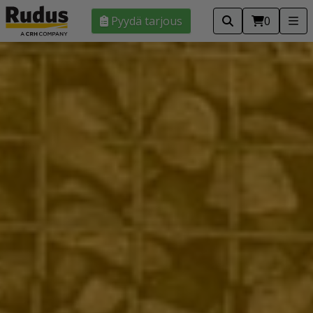
Pyydä tarjous
0