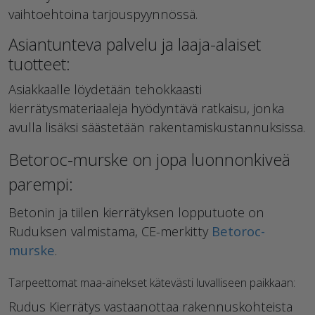
vaihtoehtoina tarjouspyynnössä.
Asiantunteva palvelu ja laaja-alaiset
tuotteet:
Asiakkaalle löydetään tehokkaasti
kierrätysmateriaaleja hyödyntävä ratkaisu, jonka
avulla lisäksi säästetään rakentamiskustannuksissa.
Betoroc-murske on jopa luonnonkiveä
parempi:
Betonin ja tiilen kierrätyksen lopputuote on
Ruduksen valmistama, CE-merkitty
Betoroc-
murske
.
Tarpeettomat maa-ainekset kätevästi luvalliseen paikkaan:
Rudus Kierrätys vastaanottaa rakennuskohteista