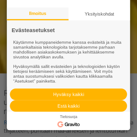
Ilmoitus
Yksityiskohdat
Evästeasetukset
Käytämme kumppaneidemme kanssa evästeitä ja muita
samankaltaisia teknologioita tarjotaksemme parhaan
mahdollisen asiakaskokemuksen ja kehittääksemme
sivustoa analytiikan avulla.
Hyväksymällä sallit evästeiden ja teknologioiden käytön
tietojesi keräämiseen sekä käyttämiseen. Voit myös
antaa suostumuksesi valikoiden kautta klikkaamalla
“Asetukset” painiketta.
Rudus Kierrätys – palvelua,
Hyväksy kaikki
uusiotuotteita ja säästöä
Estä kaikki
rakennuskustannuksissa
Tietosuoja
Rudus Kierrätyksen
palveluihin kuuluvat betoni- ja
tiilijätteen, puhtaan maa-aineksen ja lentotuhkan