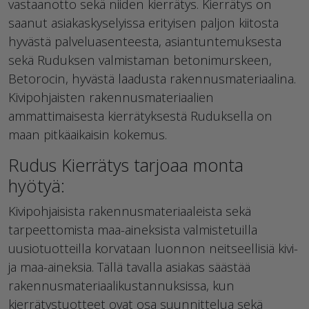
vastaanotto sekä niiden kierrätys. Kierrätys on
saanut asiakaskyselyissa erityisen paljon kiitosta
hyvästä palveluasenteesta, asiantuntemuksesta
sekä Ruduksen valmistaman betonimurskeen,
Betorocin, hyvästä laadusta rakennusmateriaalina.
Kivipohjaisten rakennusmateriaalien
ammattimaisesta kierrätyksestä Ruduksella on
maan pitkäaikaisin kokemus.
Rudus Kierrätys tarjoaa monta
hyötyä:
Kivipohjaisista rakennusmateriaaleista sekä
tarpeettomista maa-aineksista valmistetuilla
uusiotuotteilla korvataan luonnon neitseellisiä kivi-
ja maa-aineksia. Tällä tavalla asiakas säästää
rakennusmateriaalikustannuksissa, kun
kierrätystuotteet ovat osa suunnittelua sekä