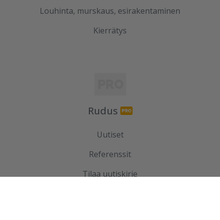
Louhinta, murskaus, esirakentaminen
Kierrätys
Rudus
Uutiset
Referenssit
Tilaa uutiskirje