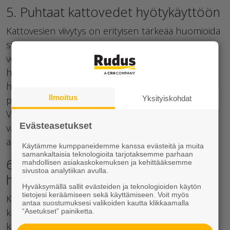
5. Puhtaat kattovedet hyötykäyttöön
Kattovesien viivytys on erityisen tärkeää huomioida
suunnittelussa, koska sateella katoilta kertyvät
vesimäärät ylikuormittavat kunnallista
hulevesiverkostoa, jos ne ohjataan suoraan
hulevesiviemäriin. Kattovedet ovat verrattain
Ilmoitus
puhtaita, joten ne on helppo hyödyntää pihassa.
Yksityiskohdat
Voit ohjata katolle satavan veden ränneistä
Evästeasetukset
vaikkapa
kastelukaivoon
, sadepuutarhaan tai
altaaseen.
Lue lisää hulevesisuunnittelusta.
Käytämme kumppaneidemme kanssa evästeitä ja muita
samankaltaisia teknologioita tarjotaksemme parhaan
6. Hyödynnä kasvillisuus hulevesien
mahdollisen asiakaskokemuksen ja kehittääksemme
sivustoa analytiikan avulla.
hallinnassa tontilla
Hyväksymällä sallit evästeiden ja teknologioiden käytön
tietojesi keräämiseen sekä käyttämiseen. Voit myös
Kasvillisuus on erinomainen ja luonnonmukainen
antaa suostumuksesi valikoiden kautta klikkaamalla
keino edistää hulevesien hallintaa pihassa. Kasvit
“Asetukset” painiketta.
käyttävät vettä elääkseen ja haihduttavat sitä