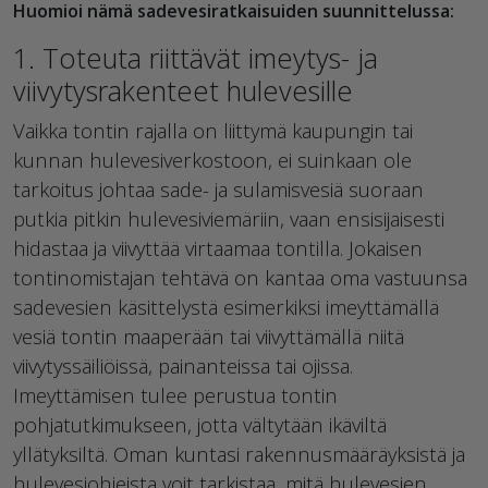
Huomioi nämä sadevesiratkaisuiden suunnittelussa:
1. Toteuta riittävät imeytys- ja
viivytysrakenteet hulevesille
Vaikka tontin rajalla on liittymä kaupungin tai
kunnan hulevesiverkostoon, ei suinkaan ole
tarkoitus johtaa sade- ja sulamisvesiä suoraan
putkia pitkin hulevesiviemäriin, vaan ensisijaisesti
hidastaa ja viivyttää virtaamaa tontilla. Jokaisen
tontinomistajan tehtävä on kantaa oma vastuunsa
sadevesien käsittelystä esimerkiksi imeyttämällä
vesiä tontin maaperään tai viivyttämällä niitä
viivytyssäiliöissä, painanteissa tai ojissa.
Imeyttämisen tulee perustua tontin
pohjatutkimukseen, jotta vältytään ikäviltä
yllätyksiltä. Oman kuntasi rakennusmääräyksistä ja
hulevesiohjeista voit tarkistaa, mitä hulevesien