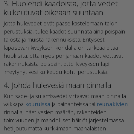
3. Huolehdi kaadoista, jotta vedet
kulkeutuvat oikeaan suuntaan
Jotta hulevedet eivät pääse kastelemaan talon
perustuksia, tulee kaadot suunnata aina poispäin
talosta ja muista rakennuksista. Erityisesti
läpäisevän kiveyksen kohdalla on tärkeää pitää
huoli siitä, että myös pohjamaan kaadot viettävät
rakennuksista poispäin, ettei kiveyksen läpi
imeytynyt vesi kulkeudu kohti perustuksia.
4. Johda hulevesiä maan pinnalla
Kun sade- ja sulamisvedet virtaavat maan pinnalla
vaikkapa
kouruissa
ja painanteissa tai
reunakivien
rinnalla, näet vesien määrän, rakenteiden
toimivuuden ja mahdolliset häiriöt järjestelmässä
heti joutumatta kurkkimaan maanalaisten