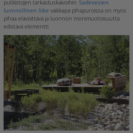
putkistojen tarkastuskaivoihin.
Sadevesien
luonnollinen liike
vaikkapa pihapuroissa on myös
pihaa elävöittävä ja luonnon monimuotoisuutta
edistävä elementti.