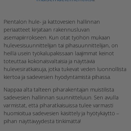
Pientalon hule- ja kattovesien hallinnan
periaatteet kirjataan rakennusluvan
asemapiirrokseen. Kun otat työhön mukaan
hulevesisuunnittelijan tai pihasuunnittelijan, on
heillä usein työkalupakissaan laajimmat keinot
toteuttaa kokonaisvaltaisia ja näyttäviä
hulevesiratkaisuja, jotka tukevat veden luonnollista
kiertoa ja sadevesien hyödyntämistä pihassa.
Nappaa alta talteen piharakentajan muistilista
sadevesien hallinnan suunnitteluun. Sen avulla
varmistat, että piharatkaisuissa tulee varmasti
huomioitua sadevesien käsittely ja hyötykäyttö –
pihan näyttävyydestä tinkimättä!