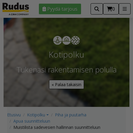
Pyydä tarjous
0
Kotipolku
Tukenasi rakentamisen polulla
« Palaa takaisin
Etusivu
Kotipolku
Piha ja puutarha
Apua suunnitteluun
Muistilista sadevesien hallinnan suunnitteluun