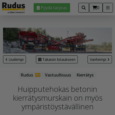
Pyydä tarjous
0
Uudempi
Takaisin listaukseen
Vanhempi
Vastuullisuus
Kierrätys
Huipputehokas betonin
kierrätysmurskain on myös
ympäristöystävällinen