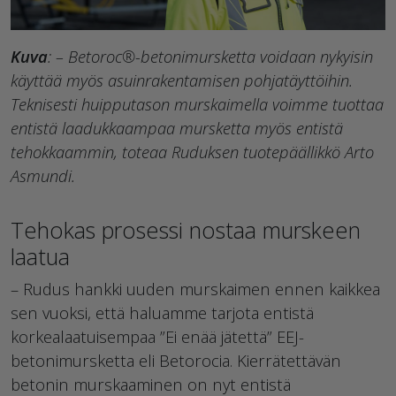
Kuva
: – Betoroc®-betonimursketta voidaan nykyisin
käyttää myös asuinrakentamisen pohjatäyttöihin.
Teknisesti huipputason murskaimella voimme tuottaa
entistä laadukkaampaa mursketta myös entistä
tehokkaammin, toteaa Ruduksen tuotepäällikkö Arto
Asmundi.
Tehokas prosessi nostaa murskeen
laatua
– Rudus hankki uuden murskaimen ennen kaikkea
sen vuoksi, että haluamme tarjota entistä
korkealaatuisempaa ”Ei enää jätettä” EEJ-
betonimursketta eli Betorocia. Kierrätettävän
betonin murskaaminen on nyt entistä