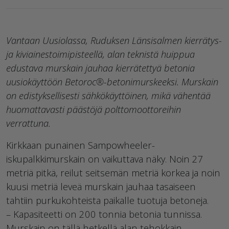
Vantaan Uusiolassa, Ruduksen Länsisalmen kierrätys-
ja kiviainestoimipisteellä, alan teknistä huippua
edustava murskain jauhaa kierrätettyä betonia
uusiokäyttöön Betoroc®-betonimurskeeksi. Murskain
on edistyksellisesti sähkökäyttöinen, mikä vähentää
huomattavasti päästöjä polttomoottoreihin
verrattuna.
Kirkkaan punainen Sampowheeler-
iskupalkkimurskain on vaikuttava näky. Noin 27
metriä pitkä, reilut seitsemän metriä korkea ja noin
kuusi metriä leveä murskain jauhaa tasaiseen
tahtiin purkukohteista paikalle tuotuja betoneja.
– Kapasiteetti on 200 tonnia betonia tunnissa.
Murskain on tällä hetkellä alan tehokkain