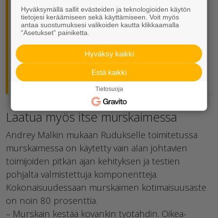
Hyväksymällä sallit evästeiden ja teknologioiden käytön
Ympäristöarvojensa mukaisesti Rudus
tietojesi keräämiseen sekä käyttämiseen. Voit myös
antaa suostumuksesi valikoiden kautta klikkaamalla
halusi täyssähköisen murskaimen –
“Asetukset” painiketta.
Sähkö on vielä hyvin harvinainen
Hyväksy kaikki
voimanlähde mobiileissa
kierrätysmurskaimissa.
Estä kaikki
Tietosuoja
Laatua myös itse murskaimessa
Andrey Malkin mukaan Rudukselle toimitetussa
murskaimessa on käytetty vain alan johtavien
toimijoiden pitkän ajan kehityksen ja testien
pohjalta valmistettuja komponentteja.
Kokonaisuudessaan murskaimen kotimaisuusaste
on noin 80 prosenttia.
– Murskain kestää kovankin työtahdin. Oikea-