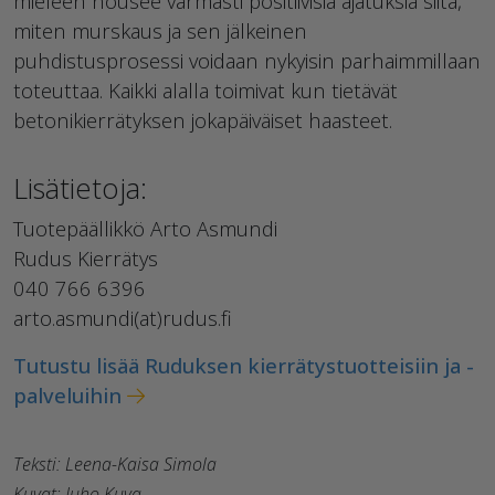
mieleen nousee varmasti positiivisia ajatuksia siitä,
miten murskaus ja sen jälkeinen
puhdistusprosessi voidaan nykyisin parhaimmillaan
toteuttaa. Kaikki alalla toimivat kun tietävät
betonikierrätyksen jokapäiväiset haasteet.
Lisätietoja:
Tuotepäällikkö Arto Asmundi
Rudus Kierrätys
040 766 6396
arto.asmundi(at)rudus.fi
Tutustu lisää Ruduksen kierrätystuotteisiin ja -
palveluihin
Teksti: Leena-Kaisa Simola
Kuvat: Juho Kuva