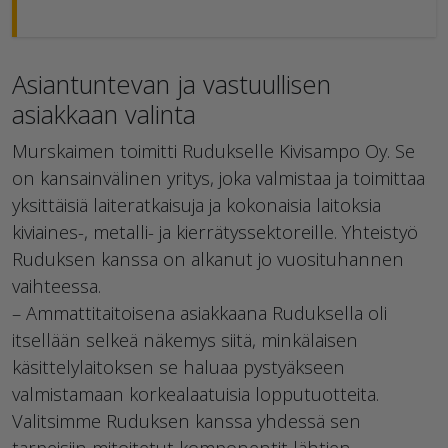
Asiantuntevan ja vastuullisen
asiakkaan valinta
Murskaimen toimitti Rudukselle Kivisampo Oy. Se
on kansainvälinen yritys, joka valmistaa ja toimittaa
yksittäisiä laiteratkaisuja ja kokonaisia laitoksia
kiviaines-, metalli- ja kierrätyssektoreille. Yhteistyö
Ruduksen kanssa on alkanut jo vuosituhannen
vaihteessa.
– Ammattitaitoisena asiakkaana Ruduksella oli
itsellään selkeä näkemys siitä, minkälaisen
käsittelylaitoksen se haluaa pystyäkseen
valmistamaan korkealaatuisia lopputuotteita.
Valitsimme Ruduksen kanssa yhdessä sen
tarpeisiin mitoitetut komponentit lähtien