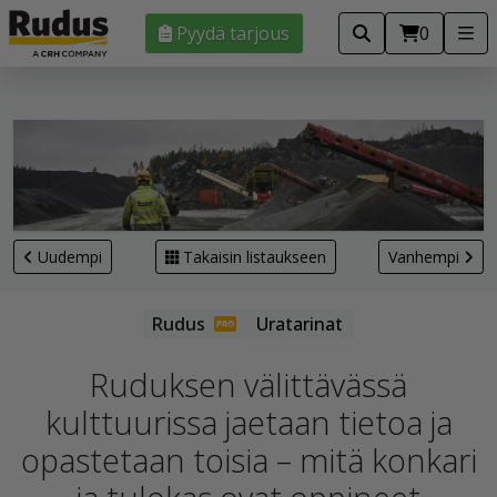
Pyydä tarjous
0
Uudempi
Takaisin listaukseen
Vanhempi
Uratarinat
Ruduksen välittävässä
kulttuurissa jaetaan tietoa ja
opastetaan toisia – mitä konkari