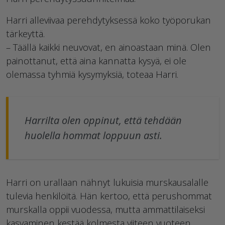
Harri alleviivaa perehdytyksessä koko työporukan
tärkeyttä.
– Täällä kaikki neuvovat, en ainoastaan minä. Olen
painottanut, että aina kannatta kysyä, ei ole
olemassa tyhmiä kysymyksiä, toteaa Harri.
Harrilta olen oppinut, että tehdään
huolella hommat loppuun asti.
Harri on urallaan nähnyt lukuisia murskausalalle
tulevia henkilöitä. Hän kertoo, että perushommat
murskalla oppii vuodessa, mutta ammattilaiseksi
kasvaminen kestää kolmesta viiteen vuoteen.