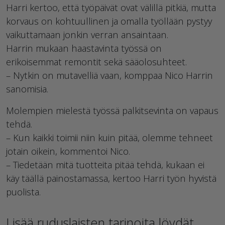
Harri kertoo, että työpäivät ovat välillä pitkiä, mutta
korvaus on kohtuullinen ja omalla työllään pystyy
vaikuttamaan jonkin verran ansaintaan.
Harrin mukaan haastavinta työssä on
erikoisemmat remontit sekä sääolosuhteet.
– Nytkin on mutavelliä vaan, komppaa Nico Harrin
sanomisia.
Molempien mielestä työssä palkitsevinta on vapaus
tehdä.
– Kun kaikki toimii niin kuin pitää, olemme tehneet
jotain oikein, kommentoi Nico.
– Tiedetään mitä tuotteita pitää tehdä, kukaan ei
käy täällä painostamassa, kertoo Harri työn hyvistä
puolista.
Lisää ruduslaisten tarinoita löydät