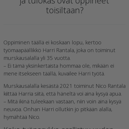
ja tulokas ovat oppineet
toisiltaan?
Oppiminen täällä ei koskaan lopu, kertoo
työmaapäällikkö Harri Rantala, joka on toiminut
murskausalalla yli 35 vuotta.
– Ei tämä yksinkertaista hommaa ole, mikään ei
mene itsekseen täällä, kuvailee Harri työtä.
Murskausalalla kesästä 2021 toiminut Nico Rantala
kiittää Harria siitä, että häneltä voi aina kysyä apua.
– Mitä ikinä tuleekaan vastaan, niin voin aina kysyä
neuvoa. Onhan Harri ollutkin jo pitkään alalla,
hymähtää Nico.