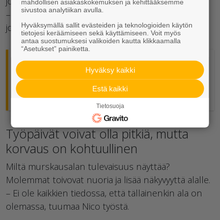
jokaiseen pulmaan.
mahdollisen asiakaskokemuksen ja kehittääksemme
sivustoa analytiikan avulla.
– Minullekin tulee useasti uusia asioita vastaan,
Hyväksymällä sallit evästeiden ja teknologioiden käytön
joista soitan viisaammille, kuvailee Harri.
tietojesi keräämiseen sekä käyttämiseen. Voit myös
antaa suostumuksesi valikoiden kautta klikkaamalla
“Asetukset” painiketta.
Hyväksy kaikki
Nicon kanssa voin luottaa siihen, että
asiat tapahtuvat.
Estä kaikki
Tietosuoja
Työpäivät voivat olla pitkiä, mutta
korvaus on kohtuullinen
Miltä murskausalan tulevaisuus näyttää?
Molemmat toivovat nuoria ja lisää näkyvyyttä alalle.
– Ei ole kaikkien tiedossa, että tällainenkin ala on
olemassa, tuumaa Nico työstä.