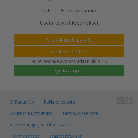
Hallinto & tukitoiminnot
Usein kysytyt kysymykset
Yhteydenottopyyntö
Vaihde: 020 447711
Puhelinvaihde avoinna arkisin klo 9-16
Pyydä tarjous
© Rudus Oy
Rekisteriseloste
Sivuston käyttöehdot
Tietosuojaseloste
Verkkokauppojen toimitusalueet
Toimitusehdot
Evästeasetukset