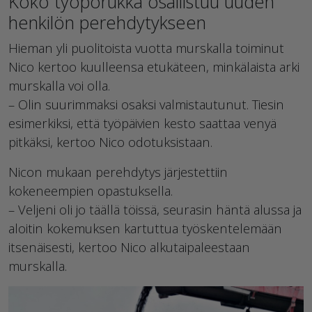
Koko työporukka osallistuu uuden
henkilön perehdytykseen
Hieman yli puolitoista vuotta murskalla toiminut
Nico kertoo kuulleensa etukäteen, minkälaista arki
murskalla voi olla.
– Olin suurimmaksi osaksi valmistautunut. Tiesin
esimerkiksi, että työpäivien kesto saattaa venyä
pitkäksi, kertoo Nico odotuksistaan.
Nicon mukaan perehdytys järjestettiin
kokeneempien opastuksella.
– Veljeni oli jo täällä töissä, seurasin häntä alussa ja
aloitin kokemuksen kartuttua työskentelemään
itsenäisesti, kertoo Nico alkutaipaleestaan
murskalla.