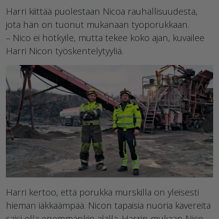
Harri kiittää puolestaan Nicoa rauhallisuudesta,
jota hän on tuonut mukanaan työporukkaan.
– Nico ei hötkyile, mutta tekee koko ajan, kuvailee
Harri Nicon työskentelytyyliä.
Harri kertoo, että porukka murskilla on yleisesti
hieman iäkkäämpää. Nicon tapaisia nuoria kavereita
saisi olla enemmänkin alalla. Harrin mukaan Nico