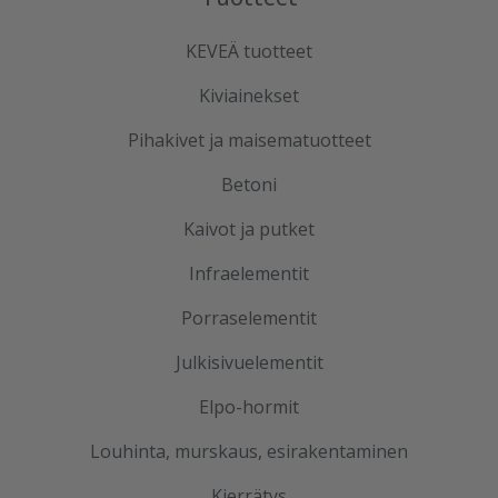
KEVEÄ tuotteet
Kiviainekset
Pihakivet ja maisematuotteet
Betoni
Kaivot ja putket
Infraelementit
Porraselementit
Julkisivuelementit
Elpo-hormit
Louhinta, murskaus, esirakentaminen
Kierrätys