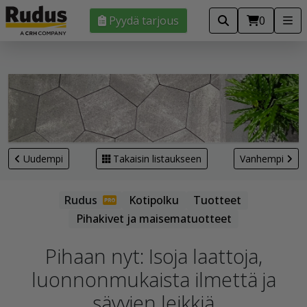
Pyydä tarjous
0
Uudempi
Takaisin listaukseen
Vanhempi
Kotipolku
Tuotteet
Pihakivet ja maisematuotteet
Pihaan nyt: Isoja laattoja,
luonnonmukaista ilmettä ja
sävyjen leikkiä