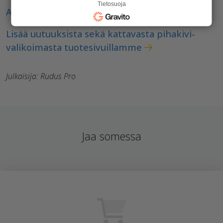
Tietosuoja
Antikko - tuotekortti
Lisää uutuuksista sekä kattavasta pihakivi-
valikoimasta tuotesivuillamme
Julkaisija: Rudus Pro
Jaa somessa