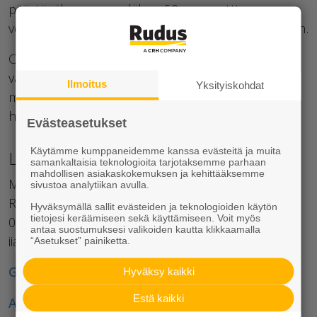
päästövähennys on lähes 60 prosenttia
verrattuna vuonna 2020 valmistettuihin tuotteisiin.
CEVO-pihakivien hintaero perinteisesti
valmistettuihin pihakiviin on samaa luokkaa kuin
Ilmoitus
Yksityiskohdat
muissakin jatkokäsitellyissä, esimerkiksi
hiekkapuhalletuissa tuotteissa.
Evästeasetukset
Käytämme kumppaneidemme kanssa evästeitä ja muita
Lisätietoja:
samankaltaisia teknologioita tarjotaksemme parhaan
mahdollisen asiakaskokemuksen ja kehittääksemme
Markkinointipäällikkö Iia Suikki
sivustoa analytiikan avulla.
Rudus Oy, maisematuotteet
Hyväksymällä sallit evästeiden ja teknologioiden käytön
tietojesi keräämiseen sekä käyttämiseen. Voit myös
020 447 4660
antaa suostumuksesi valikoiden kautta klikkaamalla
iia.suikki(at)rudus.fi
“Asetukset” painiketta.
Gaala - tuotekortti
Hyväksy kaikki
Estä kaikki
Artik-noppa - tuotekortti