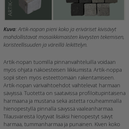
Kuva
: Artik-nopan pieni koko ja eriväriset kivisävyt
mahdollistavat mosaiikkimaisten kiveysten tekemisen,
koristeellisuuden ja väreillä leikittelyn.
Artik-nopan tuomilla pinnanvaihteluilla voidaan
myös ohjata näköesteisen liikkumista. Artik-noppa
sopii siten myös esteettömään rakentamiseen.
Artik-nopan värivaihtoehdot vaihtelevat harmaan
sävyissä. Tuotetta on saatavissa profiloitupintaisena
harmaana ja mustana sekä astetta rouheammalla
hienopestyllä pinnalla sävyssä vaaleanharmaa.
Tilausväreistä löytyvät lisäksi hienopestyt sävyt
harmaa, tummanharmaa ja punainen. Kiven koko