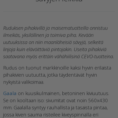
Ruduksen pihakivillä ja maisematuotteilla onnistuu
ilmeikäs, yksilöllinen ja toimiva piha. Kevään
uutuuksissa on niin maanläheisiä sävyjä, selkeitä
linjoja kuin elävöittäviä pintojakin. Useita pihakiviä
saatavana myös erittäin vähähiilisinä CEVO-tuotteina.
Rudus on tuonut markkinoille kaksi hyvin erilaista
pihakivien uutuutta, jotka täydentävät hyvin
nykyistä valikoimaa.
Gaala
on kuusikulmainen, betoninen kiviuutuus.
Se on kooltaan iso: sivumitat ovat noin 560x430
mm. Gaalalla syntyy rauhallista ja tasaista pintaa,
jossa kiven sauma risteilee kiveyspinnalla eri