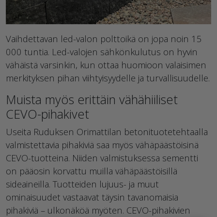
Vaihdettavan led-valon polttoikä on jopa noin 15
000 tuntia. Led-valojen sähkönkulutus on hyvin
vähäistä varsinkin, kun ottaa huomioon valaisimen
merkityksen pihan viihtyisyydelle ja turvallisuudelle.
Muista myös erittäin vähähiiliset
CEVO-pihakivet
Useita Ruduksen Orimattilan betonituotetehtaalla
valmistettavia pihakiviä saa myös vähäpäästöisinä
CEVO-tuotteina. Niiden valmistuksessa sementti
on pääosin korvattu muilla vähäpäästöisillä
sideaineilla. Tuotteiden lujuus- ja muut
ominaisuudet vastaavat täysin tavanomaisia
pihakiviä – ulkonäköä myöten. CEVO-pihakivien