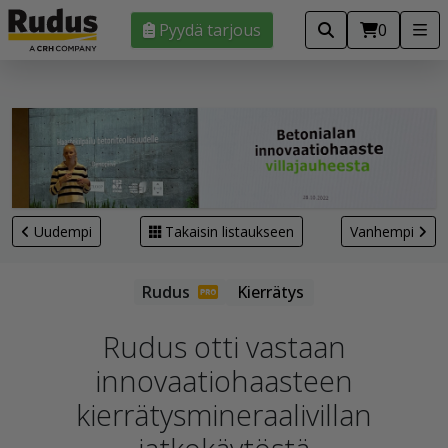
Pyydä tarjous
0
Uudempi
Takaisin listaukseen
Vanhempi
Kierrätys
Rudus otti vastaan
innovaatiohaasteen
kierrätysmineraalivillan