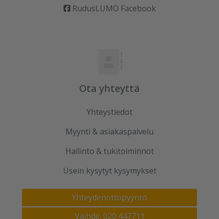
RudusLUMO Facebook
Ota yhteyttä
Yhteystiedot
Myynti & asiakaspalvelu
Hallinto & tukitoiminnot
Usein kysytyt kysymykset
Yhteydenottopyyntö
Vaihde: 020 447711