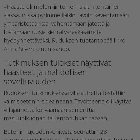
–Haaste oli mielenkiintoinen ja ajankohtainen
ajassa, missä pyrimme kaikin tavoin keventämään
ympäristötaakkaa, vähentämään jätettä ja
löytämään uusia kierrätysraaka-aineita
hyödynnettäväksi, Ruduksen tuotantopäällikkö
Anna Silventoinen sanoo.
Tutkimuksen tulokset näyttivät
haasteet ja mahdollisen
soveltuvuuden
Ruduksen tutkimuksessa villajauhetta testattiin
valmisbetonin sideaineena. Tavoitteena oli käyttää
villajauhetta korvaamaan sementtiä
masuunikuonan tai lentotuhkan tapaan.
Betonin lujuudenkehitystä seurattiin 28
vuorokauden ikään asti. Tänä aikana villajauheen ei