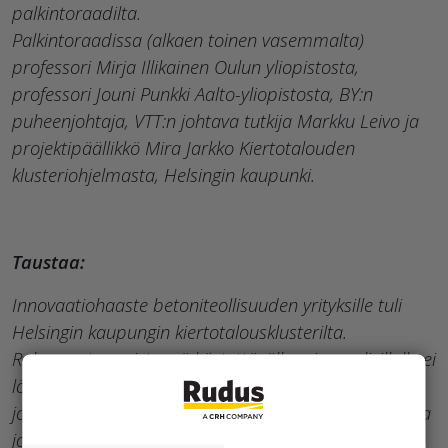
palkintoraadilta.
Palkintoraadissa (alkaen toinen vasemmalta)
professori Mirja Illikainen Oulun yliopistosta,
professori Jouni Punkki Aalto-yliopistosta, BY:n
puheenjohtaja, VTT:n johtava tutkija Markku Leivo ja
projektipäällikkö Mira Jarkko Kiertotalouden
klusteriohjelmasta, Helsingin kaupunki.
Taustaa:
Innovaatiohaaste betoniteollisuuden yrityksille tuli
Helsingin kaupungin kiertotalousklusterilta.
Rakennusten eristeenä käytettävälle mineraalivillalle ei
löydy vielä juurikaan uusiokäytön mahdollisuuksia,
joten sitä päätyy kaatopaikoille pelkästään Suomessa
jopa 20 000 tonnia vuodessa.