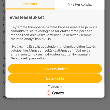
Purkuvilla oli kerätty purettavasta Laakson
Ilmoitus
Yksityiskohdat
sairaalasta. Materiaali jauhettiin sideaineeksi
sopivaksi villajauheeksi, jonka hyödyntämistä
Evästeasetukset
betoniteollisuuden yritykset testasivat betonin
Käytämme kumppaneidemme kanssa evästeitä ja muita
valmistuksessa.
samankaltaisia teknologioita tarjotaksemme parhaan
mahdollisen asiakaskokemuksen ja kehittääksemme
sivustoa analytiikan avulla.
Lisää innovaatiohaasteesta voit lukea täältä >
Hyväksymällä sallit evästeiden ja teknologioiden käytön
tietojesi keräämiseen sekä käyttämiseen. Voit myös
antaa suostumuksesi valikoiden kautta klikkaamalla
Lisätietoja:
“Asetukset” painiketta.
Rudus on ympäristökestävän rakentamisen
Hyväksy kaikki
kumppani
Estä kaikki
Vastuullisuustyön referenssejä
Tietosuoja
Julkaisija: Rudus Pro