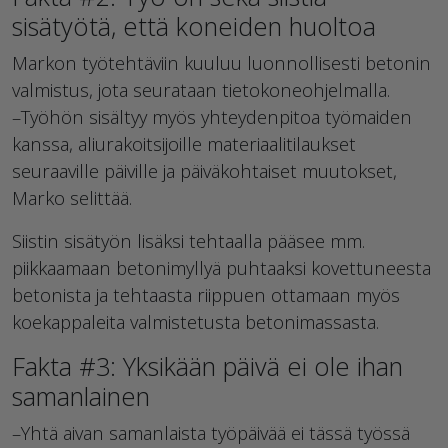
sisätyötä, että koneiden huoltoa
Markon työtehtäviin kuuluu luonnollisesti betonin
valmistus, jota seurataan tietokoneohjelmalla.
–Työhön sisältyy myös yhteydenpitoa työmaiden
kanssa, aliurakoitsijoille materiaalitilaukset
seuraaville päiville ja päiväkohtaiset muutokset,
Marko selittää.
Siistin sisätyön lisäksi tehtaalla pääsee mm.
piikkaamaan betonimyllyä puhtaaksi kovettuneesta
betonista ja tehtaasta riippuen ottamaan myös
koekappaleita valmistetusta betonimassasta.
Fakta #3: Yksikään päivä ei ole ihan
samanlainen
–Yhtä aivan samanlaista työpäivää ei tässä työssä