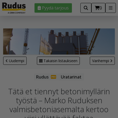
Pyydä tarjous
0
Uudempi
Takaisin listaukseen
Vanhempi
Uratarinat
Tätä et tiennyt betonimyllärin
työstä – Marko Ruduksen
valmisbetoniasemalta kertoo