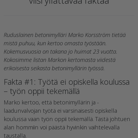
viisi yllättävää faktaa
Ruduslainen betonimylläri Marko Korsström tietää
mistä puhuu, kun kertoo omasta työstään.
Kokemusvuosia on takana jo huimat 23 vuotta.
Kokosimme listan Markon kertomasta viidestä
erikoisesta seikasta betonimyllärin työssä.
Fakta #1: Työtä ei opiskella koulussa
– työn oppii tekemällä
Marko kertoo, että betonimyllärin ja -
laadunvalvojan työtä ei varsinaisesti opiskella
koulussa vaan työn oppii tekemällä. Tästä johtuen
alan hommiin voi päästä hyvinkin vaihtelevalla
taustalla.