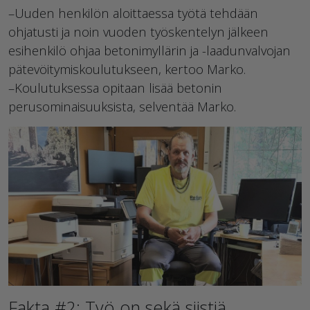
–Uuden henkilön aloittaessa työtä tehdään
ohjatusti ja noin vuoden työskentelyn jälkeen
esihenkilö ohjaa betonimyllärin ja -laadunvalvojan
pätevöitymiskoulutukseen, kertoo Marko.
–Koulutuksessa opitaan lisää betonin
perusominaisuuksista, selventää Marko.
Fakta #2: Työ on sekä siistiä