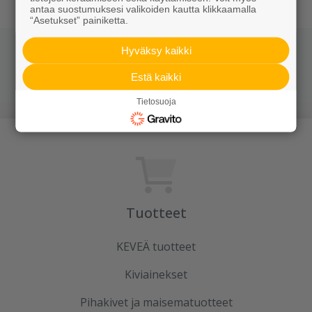
antaa suostumuksesi valikoiden kautta klikkaamalla
“Asetukset” painiketta.
Hyväksy kaikki
Jaa somessa
Estä kaikki
Tietosuoja
Tuotteet
KEVEÄ tuotteet
Kiviainekset
Pihakivet ja maisematuotteet