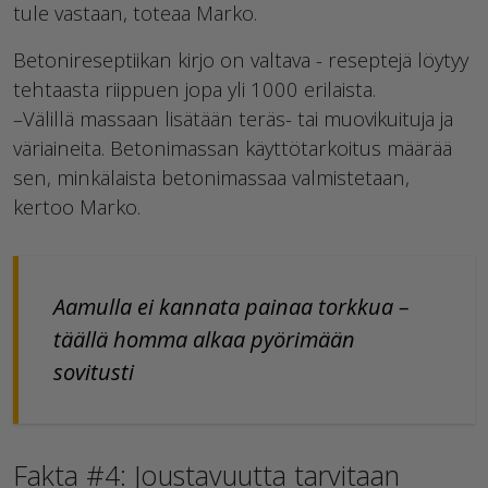
tule vastaan, toteaa Marko.
Betonireseptiikan kirjo on valtava - reseptejä löytyy
tehtaasta riippuen jopa yli 1000 erilaista.
–Välillä massaan lisätään teräs- tai muovikuituja ja
väriaineita. Betonimassan käyttötarkoitus määrää
sen, minkälaista betonimassaa valmistetaan,
kertoo Marko.
Aamulla ei kannata painaa torkkua –
täällä homma alkaa pyörimään
sovitusti
Fakta #4: Joustavuutta tarvitaan