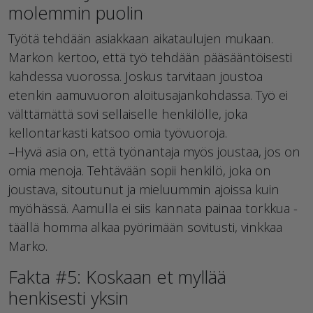
molemmin puolin
Työtä tehdään asiakkaan aikataulujen mukaan.
Markon kertoo, että työ tehdään pääsääntöisesti
kahdessa vuorossa. Joskus tarvitaan joustoa
etenkin aamuvuoron aloitusajankohdassa. Työ ei
välttämättä sovi sellaiselle henkilölle, joka
kellontarkasti katsoo omia työvuoroja.
–Hyvä asia on, että työnantaja myös joustaa, jos on
omia menoja. Tehtävään sopii henkilö, joka on
joustava, sitoutunut ja mieluummin ajoissa kuin
myöhässä. Aamulla ei siis kannata painaa torkkua -
täällä homma alkaa pyörimään sovitusti, vinkkaa
Marko.
Fakta #5: Koskaan et myllää
henkisesti yksin