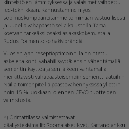
kiinteistöjen lämmityksessä ja valaisimet vaihdettu
led-tekniikkaan. Kannustamme myös
sopimuskumppaneitamme toimimaan vastuullisesti
ja uudella vähäpäästöisellä kalustolla. Tämä
koetaan tärkeäksi osaksi asiakaskokemusta ja
Rudus Formento -pihakivibrändiä.
Vuosien ajan reseptioptimoinnilla on otettu
askeleita kohti vähähiilisyyttä: ensin vähentämällä
sementin käyttöä ja sen jälkeen vaihtamalla
merkittävästi vähäpäästöisempiin sementtilaatuihin.
Näillä toimenpiteillä päästövähennyksissä yllettiin
noin 15 % luokkaan jo ennen CEVO-tuotteiden
valmistusta.
*) Orimattilassa valmistettavat
päällystekivimallit: Roomalaiset kivet, Kartanolankku