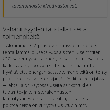
tavanomaista kiveä vastaavat.
Vähähiilisyyden taustalla useita
toimenpiteitä
─Aloitimme CO2-päästövähennystoimenpiteet
tehtaillamme jo useita vuosia sitten. Useimmiten
CO2-vähennykset ja energian säästö kulkevat käsi
kädessä ja nyt poikkeuksellisina aikoina tuntuu
hyvältä, että energian säästötoimenpiteitä on tehty
pitkäjänteisesti vuosien ajan, Sirén kiittelee ja jatkaa:
─Tehtailla on käytössä useita sähkötrukkeja,
tuotanto- ja toimistorakennusten
lämmitysjärjestelmiä on uusittu, fossiilisista
polttoaineista on siirrytty uusiutuviin mm.