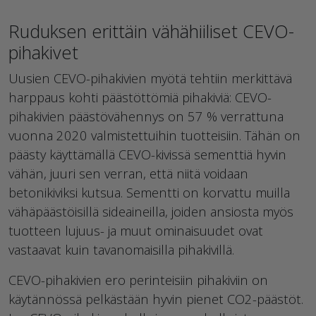
Ruduksen erittäin vähähiiliset CEVO-
pihakivet
Uusien CEVO-pihakivien myötä tehtiin merkittävä
harppaus kohti päästöttömiä pihakiviä: CEVO-
pihakivien päästövähennys on 57 % verrattuna
vuonna 2020 valmistettuihin tuotteisiin. Tähän on
päästy käyttämällä CEVO-kivissä sementtiä hyvin
vähän, juuri sen verran, että niitä voidaan
betonikiviksi kutsua. Sementti on korvattu muilla
vähäpäästöisillä sideaineilla, joiden ansiosta myös
tuotteen lujuus- ja muut ominaisuudet ovat
vastaavat kuin tavanomaisilla pihakivillä.
CEVO-pihakivien ero perinteisiin pihakiviin on
käytännössä pelkästään hyvin pienet CO2-päästöt.