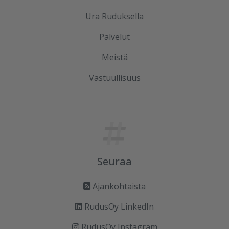
Ura Ruduksella
Palvelut
Meistä
Vastuullisuus
Seuraa
Ajankohtaista
RudusOy LinkedIn
RudusOy Instagram