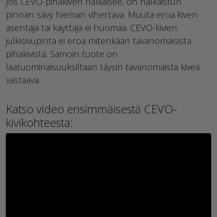
Jos CEVO-pihakiven halkaisee, on halkaistun
pinnan sävy hieman vihertävä. Muuta eroa kiven
asentaja tai käyttäjä ei huomaa. CEVO-kivien
julkisivupinta ei eroa mitenkään tavanomaisista
pihakivistä. Samoin tuote on
laatuominaisuuksiltaan täysin tavanomaista kiveä
vastaava.
Katso video ensimmäisestä CEVO-
kivikohteesta: