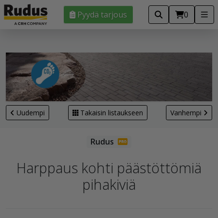
Pyydä tarjous
0
Uudempi
Takaisin listaukseen
Vanhempi
Harppaus kohti päästöttömiä
pihakiviä