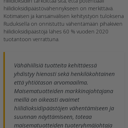
hiilidioksidiin tarkoittaa sitä, että potentiaali
hiilidioksidipäästövähennykseen on merkittävä.
Kotimaisen ja kansainvälisen kehitystyön tuloksena
Ruduksella on onnistuttu vähentämään pihakivien
hiilidioksidipäästöjä lähes 60 % vuoden 2020
tuotantoon verrattuna.
Vähähiilisiä tuotteita kehittäessä
yhdistyy hienosti sekä henkilökohtainen
että yhtiötason arvomaailma.
Maisematuotteiden markkinajohtajana
meillä on oikeasti avaimet
hiilidioksidipäästöjen vähentämiseen ja
suunnan näyttämiseen, toteaa
maisematuotteiden tuoteryhmäjohtaja