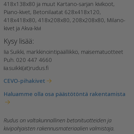
418x138x80 ja muut Kartano-sarjan kivikoot,
Piano-kivet, Betonilaatat 628x418x120,
418x418x80, 418x208x80, 208x208x80, Milano-
kivet ja Akva-kivi
Kysy lisää:
Iia Suikki, markkinointipäällikkö, maisematuotteet
Puh. 020 447 4660
iia.suikki(at)rudus.fi
CEVO-pihakivet
Haluamme olla osa päästötöntä rakentamista
Rudus on valtakunnallinen betonituotteiden ja
kivipohjaisten rakennusmateriaalien valmistaja.