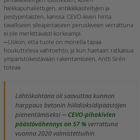
hiekkapuhallettujen, antiikkikäsiteltyjen ja
pestypintaisten, kanssa. CEVO-kiven hinta
tavalliseen sileäpintaiseen peruskiveen verrattuna
ei ole merkittävästi korkeampi.
─Uskon, että tuote on monella tapaa
houkutteleva vaihtoehto, ja kun haetaan ratkaisua
ympäristökestävään rakentamiseen, Antti Sirén
toteaa.
Lähtökohtana oli saavuttaa kunnon
harppaus betonin hiilidioksidipäästöjen
pienentämiseksi
─ CEVO-pihakivien
päästövähennys on 57 %
verrattuna
vuonna 2020 valmistettuihin