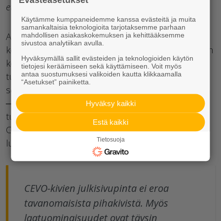
että ulkonäöllisesti tavallisia pihakiviä.
Käytämme kumppaneidemme kanssa evästeitä ja muita
samankaltaisia teknologioita tarjotaksemme parhaan
Aktiivisen laboratorioissa toteutetun
mahdollisen asiakaskokemuksen ja kehittääksemme
sivustoa analytiikan avulla.
kehitystyövaiheen myötä siirryttiin pienimuotoisten
Hyväksymällä sallit evästeiden ja teknologioiden käytön
koe-erien valmistamiseen tehtailla, joissa
tietojesi keräämiseen sekä käyttämiseen. Voit myös
antaa suostumuksesi valikoiden kautta klikkaamalla
tuotteiden ominaisuuksia ja valmistettavuutta
“Asetukset” painiketta.
seurattiin tarkasti.
─Nyt olemme saavuttaneet jo normaalin teollisen
Hyväksy kaikki
tuotannon tason. Voimme valmistaa suuriakin
Estä kaikki
CEVO-pihakivieriä tilauksesta asiakkaillemme, Sirén
Tietosuoja
lupaa.
CEVO-kivien julkisivupinta ei eroa
tavanomaisista pihakivistä. Myös
laatuominaisuudet ovat täysin