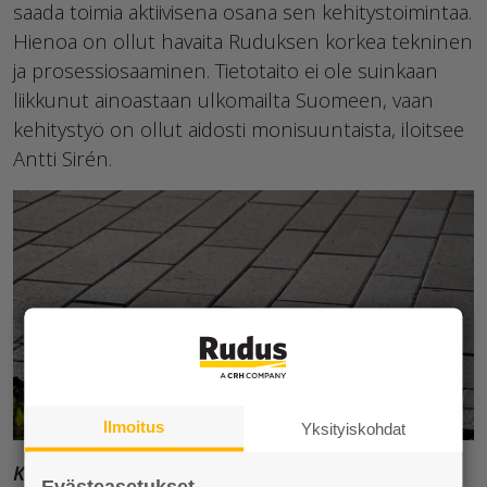
saada toimia aktiivisena osana sen kehitystoimintaa.
Hienoa on ollut havaita Ruduksen korkea tekninen
ja prosessiosaaminen. Tietotaito ei ole suinkaan
liikkunut ainoastaan ulkomailta Suomeen, vaan
kehitystyö on ollut aidosti monisuuntaista, iloitsee
Antti Sirén.
Ilmoitus
Yksityiskohdat
Kuva
: CEVO-pihakivet vastaavat sekä laadullisesti
Evästeasetukset