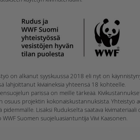
yö on alkanut syyskuussa 2018 eli nyt on käynnistynyt
ahjoittanut kiviaineksia yhteensä 18 kohteelle.
nsuojelun parissa on meille tärkeää. Kivikustannukset v
n osuus projektin kokonaiskustannuksista. Yhteistyö 
pidemmälle. Lisäksi Rudukselta saatava kivimateriaali o
o WWF Suomen suojeluasiantuntija Viivi Kaasonen.