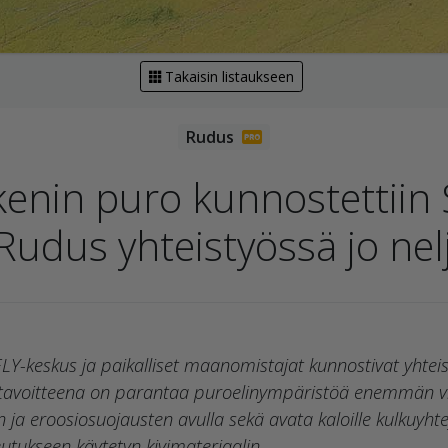
Takaisin listaukseen
nin puro kunnostettiin 
udus yhteistyössä jo nel
keskus ja paikalliset maanomistajat kunnostivat yhteis
 tavoitteena on parantaa puroelinympäristöä enemmän virt
ja eroosiosuojausten avulla sekä avata kaloille kulkuyhteys 
eutukseen käytetyn kivimateriaalin.