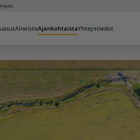
irjaudu
kaisut
Aineisto
Ajankohtaista
Yhteystiedot