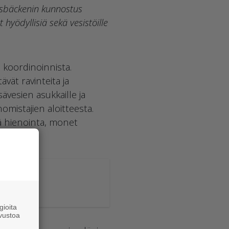
nsbäckenin kunnostus
hyödyllisiä sekä vesistöille
koordinoinnista.
vät ravinteita ja
sävesien asukkaille ja
mistajien aloitteesta.
kä hienointa, monet
iimme.
ioita
vustoa