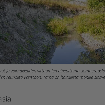
lvat ja voimakkaiden virtaamien aiheuttama uomaeroosio si
iiden reunoilta vesistöön. Tämä on haitallista monille sisäve
asia