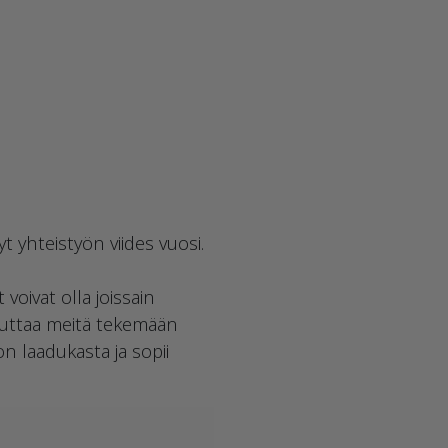
 yhteistyön viides vuosi.
oivat olla joissain
auttaa meitä tekemään
n laadukasta ja sopii