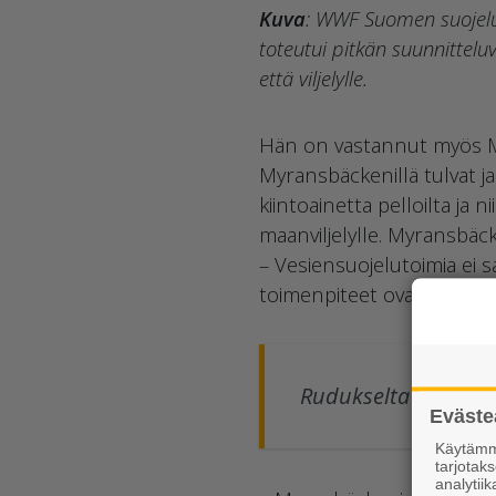
Kuva
: WWF Suomen suojelua
toteutui pitkän suunnittelu
että viljelylle.
Hän on vastannut myös My
Myransbäckenillä tulvat ja
kiintoainetta pelloilta ja 
maanviljelylle. Myransbäc
– Vesiensuojelutoimia ei s
toimenpiteet ovat hyödyllis
Rudukselta saatava 
Eväste
Käytämme
tarjota
analytiik