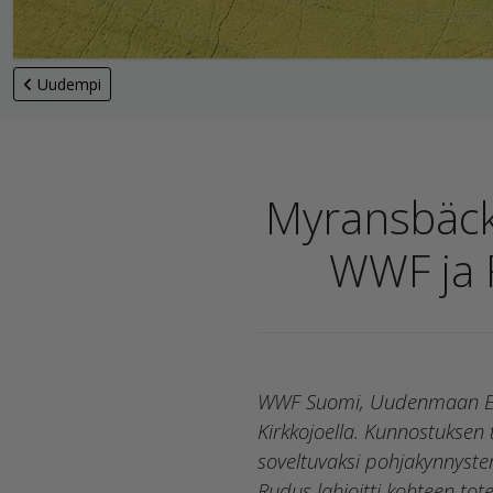
Uudempi
Myransbäcke
WWF ja R
WWF Suomi, Uudenmaan ELY-
Kirkkojoella. Kunnostuksen
soveltuvaksi pohjakynnysten 
Rudus lahjoitti kohteen tot