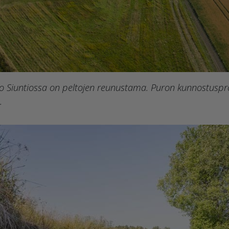
 Siuntiossa on peltojen reunustama. Puron kunnostusproj
a.