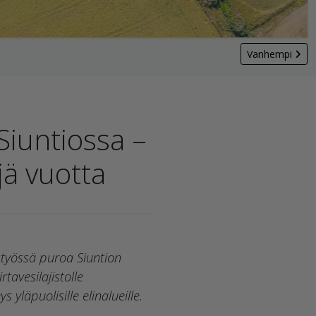
Vanhempi
Siuntiossa –
jä vuotta
työssä puroa Siuntion
avesilajistolle
yläpuolisille elinalueille.