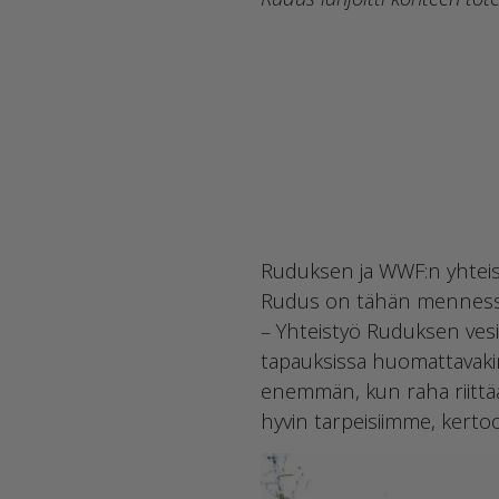
Ruduksen ja WWF:n yhteist
Rudus on tähän mennessä l
– Yhteistyö Ruduksen vesie
tapauksissa huomattavaki
enemmän, kun raha riittää 
hyvin tarpeisiimme, kerto