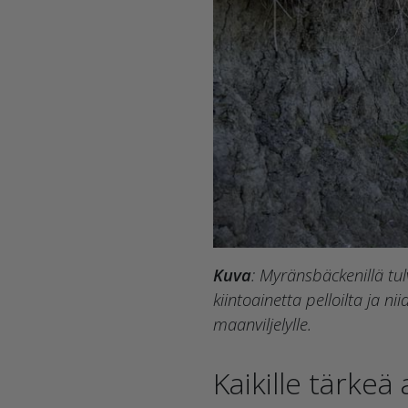
Kuva
: Myränsbäckenillä tu
kiintoainetta pelloilta ja n
maanviljelylle.
Kaikille tärkeä 