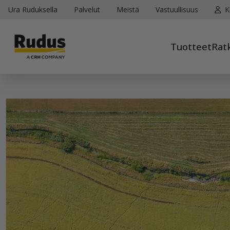
Ura Ruduksella
Palvelut
Meistä
Vastuullisuus
K
Tuotteet
Rat