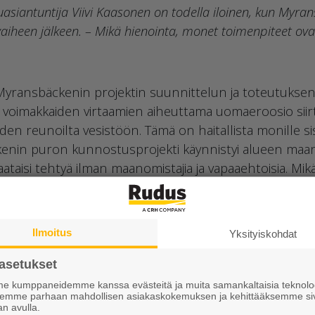
siantuntija Viivi Kaasonen on todella iloinen, kun Myra
vaiheen jälkeen. – Mikä hienointa, monet toimenpiteet ovat 
ransbäckenin projektin suunnittelun ja toteutuksen 
 voimakkaiden virtaamien aiheuttama uomaeroosio siirtä
niiden reunoilta vesistöön. Tämä on haitallista monille si
kenin puron kunnostusprojekti käynnistyi alueen maano
aataisi tehtyä ilman maanomistajia ja vapaaehtoisia. Mi
iä sekä vesistöille että viljelylle, Kaasonen toteaa.
Ilmoitus
Yksityiskohdat
kivimateriaali on laadukasta ja sopii hyvin tarpeis
asetukset
 kumppaneidemme kanssa evästeitä ja muita samankaltaisia teknolog
ksemme parhaan mahdollisen asiakaskokemuksen ja kehittääksemme si
an avulla.