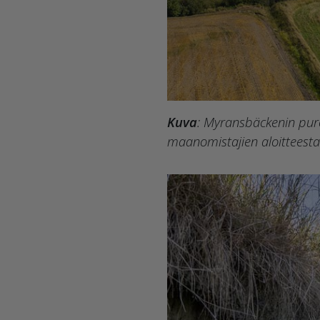
Kuva
: Myransbäckenin puro
maanomistajien aloitteest