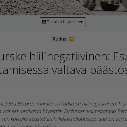
Takaisin listaukseen
rske hiilinegatiivinen: E
tamisessa valtava päästö
mistettu Betoroc-murske on tutkitusti hiilinegatiivinen. Pi
vaiheen urakassa käytettiin Ruduksen valmistamaa Beto
en käytöllä säästettiin hiilidioksidipäästöjä saman verran
olme miljoonaa kilometriä.