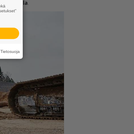
ussi Ukkola
.
ekä
setukset”
Tietosuoja