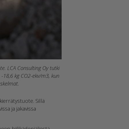
te. LCA Consulting Oy tutki
 on -18,6 kg CO2-ekv/m3, kun
askelmat.
errätystuote. Sillä
ssa ja jakavissa
 hiilikädenjäljestä.