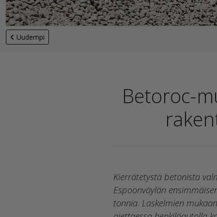
Uudempi
Betoroc-mu
raken
Kierrätetystä betonista val
Espoonväylän ensimmäisen 
tonnia. Laskelmien mukaan s
ajettaessa henkilöautolla k