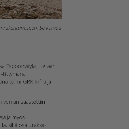
aanrakentamiseen. Se korvaa
sä Espoonväylä liitetään
-liittymänä
na toimii GRK Infra ja
 verran säästettiin
eja ja myös
la, sillä osa urakka-