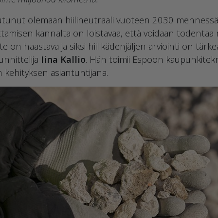
tunut olemaan hiilineutraali vuoteen 2030 mennessä
amisen kannalta on loistavaa, että voidaan todentaa my
te on haastava ja siksi hiilikädenjäljen arviointi on tä
nnittelija
Iina Kallio
. Hän toimii Espoon kaupunkitek
 kehityksen asiantuntijana.