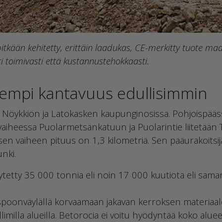
itkään kehitetty, erittäin laadukas, CE-merkitty tuote m
i toimivasti että kustannustehokkaasti.
rempi kantavuus edullisimmin
e Nöykkiön ja Latokasken kaupunginosissa. Pohjoispääs
heessa Puolarmetsänkatuun ja Puolarintie liitetään T
n vaiheen pituus on 1,3 kilometriä. Sen pääurakoitsija
nki.
etty 35 000 tonnia eli noin 17 000 kuutiota eli saman
spoonväylällä korvaamaan jakavan kerroksen materiaal
milla alueilla. Betorocia ei voitu hyödyntää koko alueel