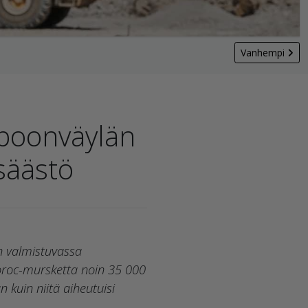
Vanhempi
spoonväylän
säästö
an valmistuvassa
roc-mursketta noin 35 000
 kuin niitä aiheutuisi