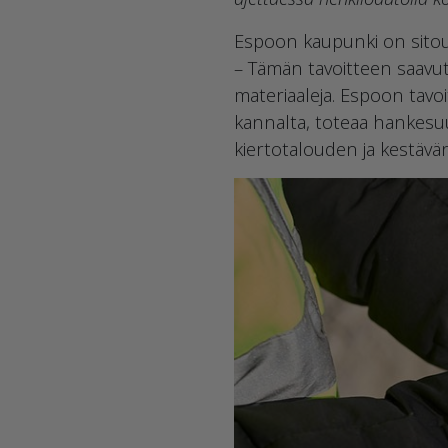
Espoon kaupunki on sitou
– Tämän tavoitteen saavutt
materiaaleja. Espoon tavoi
kannalta, toteaa hankesuu
kiertotalouden ja kestävän