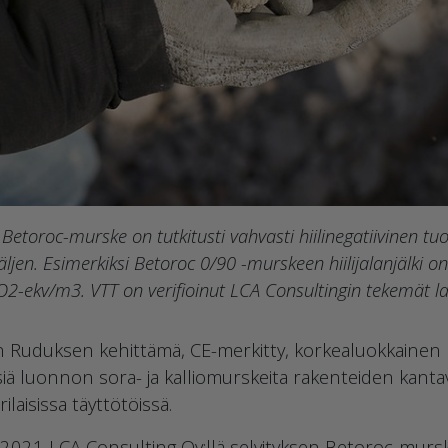
etoroc-murske on tutkitusti vahvasti hiilinegatiivinen tuo
njäljen. Esimerkiksi Betoroc 0/90 -murskeen hiilijalanjälki
O2-ekv/m3. VTT on verifioinut LCA Consultingin tekemät l
Ruduksen kehittämä, CE-merkitty, korkealuokkainen ki
siä luonnon sora- ja kalliomurskeita rakenteiden kantavi
ilaisissa täyttötöissä.
2021 LCA Consulting Oy:llä selvityksen Betoroc-murskeen