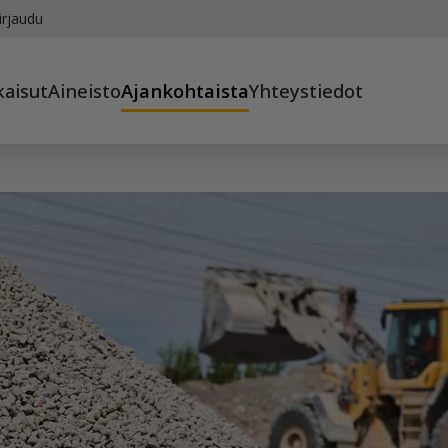
irjaudu
kaisut
Aineisto
Ajankohtaista
Yhteystiedot