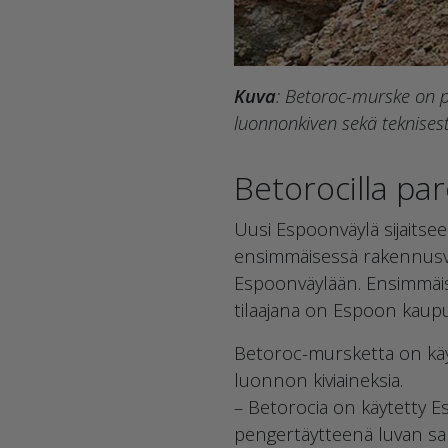
Kuva
: Betoroc-murske on p
luonnonkiven sekä teknisest
Betorocilla pa
Uusi Espoonväylä sijaitse
ensimmäisessä rakennusvai
Espoonväylään. Ensimmäise
tilaajana on Espoon kaupu
Betoroc-mursketta on käyt
luonnon kiviaineksia.
– Betorocia on käytetty E
pengertäytteenä luvan salli