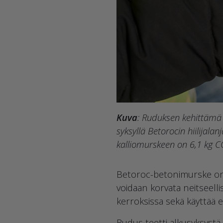
Kuva
: Ruduksen kehittämä B
syksyllä Betorocin hiilijala
kalliomurskeen on 6,1 kg C
Betoroc-betonimurske on 
voidaan korvata neitseelli
kerroksissa sekä käyttää er
Rudus teetti alkusyksystä 