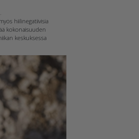
.
ös hiilinegatiivisia
rkeää kokonaisuuden
niikan keskuksessa