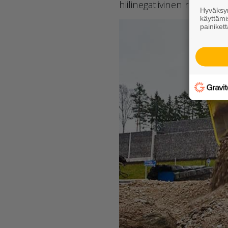
hiilinegatiivinen rakennu
Hyväksym
käyttämi
painikett