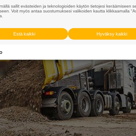
smateriaali, toteaa Rudus Kierrätyksen tuotepäällikkö
J
ällä sallit evästeiden ja teknologioiden käytön tietojesi keräämiseen s
seen. Voit myös antaa suostumuksesi valikoiden kautta klikkaamalla “A
a.
Estä kaikki
Hyväksy kaikki