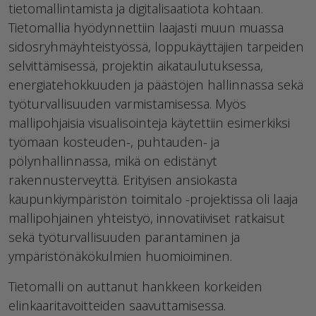
tietomallintamista ja digitalisaatiota kohtaan.
Tietomallia hyödynnettiin laajasti muun muassa
sidosryhmäyhteistyössä, loppukäyttäjien tarpeiden
selvittämisessä, projektin aikataulutuksessa,
energiatehokkuuden ja päästöjen hallinnassa sekä
työturvallisuuden varmistamisessa. Myös
mallipohjaisia visualisointeja käytettiin esimerkiksi
työmaan kosteuden-, puhtauden- ja
pölynhallinnassa, mikä on edistänyt
rakennusterveyttä. Erityisen ansiokasta
kaupunkiympäristön toimitalo -projektissa oli laaja
mallipohjainen yhteistyö, innovatiiviset ratkaisut
sekä työturvallisuuden parantaminen ja
ympäristönäkökulmien huomioiminen.
Tietomalli on auttanut hankkeen korkeiden
elinkaaritavoitteiden saavuttamisessa.