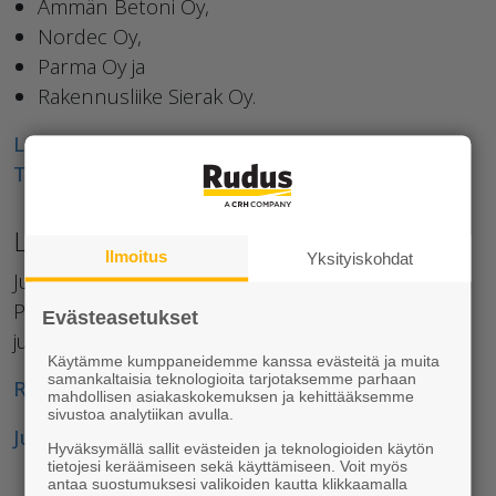
Ämmän Betoni Oy,
Nordec Oy,
Parma Oy ja
Rakennusliike Sierak Oy.
Lue lisää hankkeen tietomallintamisesta |
Tekla.com >
Lisätietoja Rudus Ämmän Betoni Oy:
Ilmoitus
Yksityiskohdat
Jukka Kyllönen, toimitusjohtaja
Puh. +358 44 019 6707
Evästeasetukset
jukka.kyllonen(at)rudus.fi
Käytämme kumppaneidemme kanssa evästeitä ja muita
samankaltaisia teknologioita tarjotaksemme parhaan
Rudus Ämmän Betoni Oy
mahdollisen asiakaskokemuksen ja kehittääksemme
sivustoa analytiikan avulla.
Julkisivuelementit
Hyväksymällä sallit evästeiden ja teknologioiden käytön
tietojesi keräämiseen sekä käyttämiseen. Voit myös
antaa suostumuksesi valikoiden kautta klikkaamalla