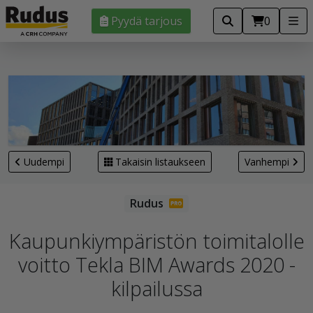
Pyydä tarjous
0
Uudempi
Takaisin listaukseen
Vanhempi
Kaupunkiympäristön toimitalolle
voitto Tekla BIM Awards 2020 -
kilpailussa