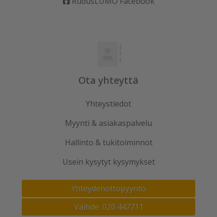
RudusLUMO Facebook
Ota yhteyttä
Yhteystiedot
Myynti & asiakaspalvelu
Hallinto & tukitoiminnot
Usein kysytyt kysymykset
Yhteydenottopyyntö
Vaihde: 020 447711