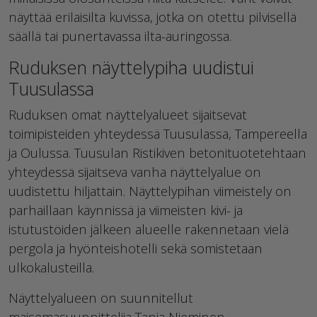
näyttää erilaisilta kuvissa, jotka on otettu pilvisellä
säällä tai punertavassa ilta-auringossa.
Ruduksen näyttelypiha uudistui
Tuusulassa
Ruduksen omat näyttelyalueet sijaitsevat
toimipisteiden yhteydessä Tuusulassa, Tampereella
ja Oulussa. Tuusulan Ristikiven betonituotetehtaan
yhteydessä sijaitseva vanha näyttelyalue on
uudistettu hiljattain. Näyttelypihan viimeistely on
parhaillaan käynnissä ja viimeisten kivi- ja
istutustöiden jälkeen alueelle rakennetaan vielä
pergola ja hyönteishotelli sekä somistetaan
ulkokalusteilla.
Näyttelyalueen on suunnitellut
maisemasuunnittelija Tanja Nieminen.