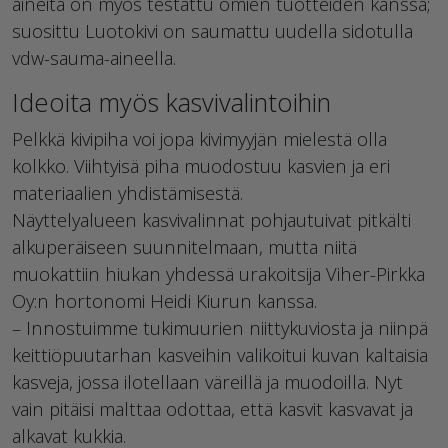
aineita on myös testattu omien tuotteiden kanssa;
suosittu Luotokivi on saumattu uudella sidotulla
vdw-sauma-aineella.
Ideoita myös kasvivalintoihin
Pelkkä kivipiha voi jopa kivimyyjän mielestä olla
kolkko. Viihtyisä piha muodostuu kasvien ja eri
materiaalien yhdistämisestä.
Näyttelyalueen kasvivalinnat pohjautuivat pitkälti
alkuperäiseen suunnitelmaan, mutta niitä
muokattiin hiukan yhdessä urakoitsija Viher-Pirkka
Oy:n hortonomi Heidi Kiurun kanssa.
– Innostuimme tukimuurien niittykuviosta ja niinpä
keittiöpuutarhan kasveihin valikoitui kuvan kaltaisia
kasveja, jossa ilotellaan väreillä ja muodoilla. Nyt
vain pitäisi malttaa odottaa, että kasvit kasvavat ja
alkavat kukkia.