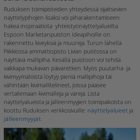
Ruduksen toimipisteiden yhteydessä sijaitsevien
näyttelypihojen lisäksi voi piharakentamiseen
hakea inspiraatiota yhteistyönäyttelyalueilta.
Espoon Marketanpuiston Ideapihoille on
rakennettu kiveyksiä ja muureja. Turun lähellä
Piikkiössä ammattiopisto Livian puistossa on
näyttävä mallipiha. Kesällä puistoon voi tehdä
vaikkapa mukavan päiväretken. Myös puutarha- ja
kivimyymälöistä löytyy pieniä mallipihoja tai
vähintään kivimallitelineet, joissa pääsee
vertailemaan kivimalleja ja värejä. Lista
näyttelyalueista ja jälleenmyyjien toimipaikoista on
koottu Ruduksen verkkosivuille:
näyttelyalueet
ja
jälleenmyyjät
.