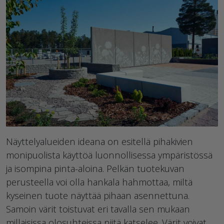
Näyttelyalueiden ideana on esitellä pihakivien
monipuolista käyttöä luonnollisessa ympäristössä
ja isompina pinta-aloina. Pelkän tuotekuvan
perusteella voi olla hankala hahmottaa, miltä
kyseinen tuote näyttää pihaan asennettuna.
Samoin värit toistuvat eri tavalla sen mukaan
millaisissa olosuhteissa niitä katselee. Värit voivat