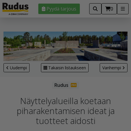
Pyydä tarjous
0
Uudempi
Takaisin listaukseen
Vanhempi
Näyttelyalueilla koetaan
piharakentamisen ideat ja
tuotteet aidosti