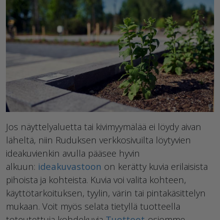
Jos näyttelyaluetta tai kivimyymälää ei löydy aivan
läheltä, niin Ruduksen verkkosivuilta löytyvien
ideakuvienkin avulla pääsee hyvin
alkuun:
ideakuvastoon
on kerätty kuvia erilaisista
pihoista ja kohteista. Kuvia voi valita kohteen,
käyttötarkoituksen, tyylin, värin tai pintakäsittelyn
mukaan. Voit myös selata tietyllä tuotteella
toteutettuja kohdekuvia
Tuotteet
-osiomme