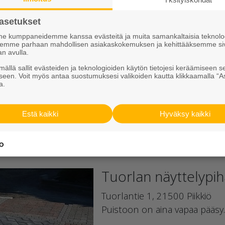
pääset tutustumaan kattavasti e
asetukset
pihalaattoihin, reunakiviin ja m
 kumppaneidemme kanssa evästeitä ja muita samankaltaisia teknolog
on monipuolisesti esillä Ruduk
ksemme parhaan mahdollisen asiakaskokemuksen ja kehittääksemme si
reunakivet, muurikivet sekä is
an avulla.
kattava valikoima huleves- ja n
ällä sallit evästeiden ja teknologioiden käytön tietojesi keräämiseen s
seen. Voit myös antaa suostumuksesi valikoiden kautta klikkaamalla “A
täältä
.
a.
Estä kaikki
Hyväksy kaikki
Tuorlan näyttelypiha
Tuorlantie 1, 21500 Piikkiö
Puistoon on aina vapaa pääsy.