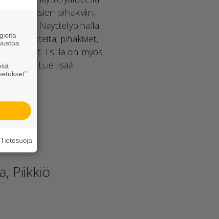
ri yrityksien pihakiviin,
uurikiviin. Näyttelypihalla
ioita
sen tuotteita; pihakiviet,
vustoa
tutusastiat. Esillä on myös
urmikiviä. Lue lisää
ekä
setukset”
Tietosuoja
, Piikkiö