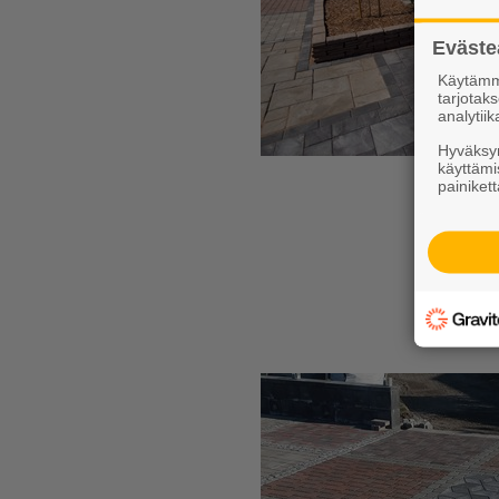
Eväste
Käytämme
tarjota
analytiik
Hyväksym
käyttämi
painikett