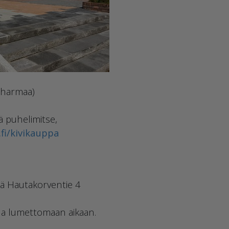
 (harmaa)
ä puhelimitse,
fi/kivikauppa
sekä Hautakorventie 4
ina lumettomaan aikaan.