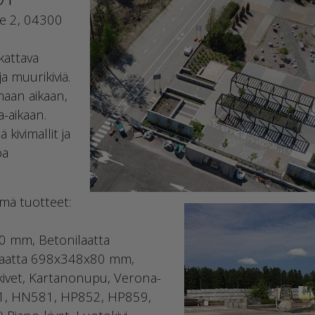
tie 2, 04300
kattava
ja muurikiviä.
aan aikaan,
a-aikaan.
ä kivimallit ja
oa
ämä tuotteet:
0 mm, Betonilaatta
aatta 698x348x80 mm,
o-kivet, Kartanonupu, Verona-
501, HN581, HP852, HP859,