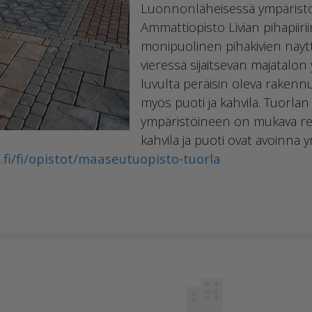
Luonnonläheisessä ympäristös
Ammattiopisto Livian pihapiir
monipuolinen pihakivien näytt
vieressä sijaitsevan majatalo
luvulta peräisin oleva raken
myös puoti ja kahvila. Tuorlan
ympäristöineen on mukava ret
kahvila ja puoti ovat avoinna 
a.fi/fi/opistot/maaseutuopisto-tuorla