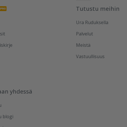
Tutustu meihin
Ura Ruduksella
sit
Palvelut
iskirje
Meistä
Vastuullisuus
aan yhdessä
u
u blogi