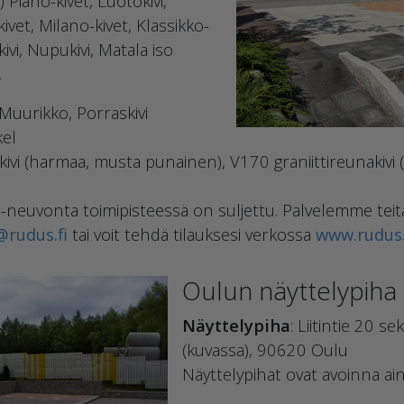
Piano-kivet, Luotokivi,
ivet, Milano-kivet, Klassikko-
ivi, Nupukivi, Matala iso
,
, Muurikko, Porraskivi
kel
akivi (harmaa, musta punainen), V170 graniittireunakivi
-neuvonta toimipisteessä on suljettu. Palvelemme teit
rudus.fi
tai voit tehdä tilauksesi verkossa
www.rudus.
Oulun näyttelypiha
Näyttelypiha
: Liitintie 20 
(kuvassa), 90620 Oulu
Näyttelypihat ovat avoinna a