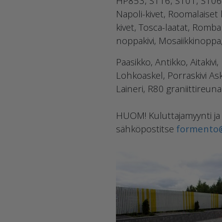
HP853, S116, S101, S106) 
Napoli-kivet, Roomalaiset k
kivet, Tosca-laatat, Rombak
noppakivi, Mosaiikkinoppa
Paasikko, Antikko, Aitakivi
Lohkoaskel, Porraskivi As
Laineri, R80 graniittireun
HUOM! Kuluttajamyynti ja 
sähköpostitse
formento@