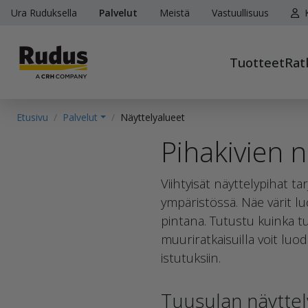
Ura Ruduksella
Palvelut
Meistä
Vastuullisuus
K
Tuotteet
Rat
Etusivu
Palvelut
Näyttelyalueet
Pihakivien n
Viihtyisät näyttelypihat t
ympäristössä. Näe värit 
pintana. Tutustu kuinka tuo
muuriratkaisuilla voit luod
istutuksiin.
Tuusulan näyttel