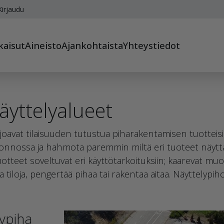
irjaudu
kaisut
Aineisto
Ajankohtaista
Yhteystiedot
äyttelyalueet
arjoavat tilaisuuden tutustua piharakentamisen tuottei
luonnossa ja hahmota paremmin miltä eri tuoteet näyt
tteet soveltuvat eri käyttötarkoituksiin; kaarevat muodot
a tiloja, pengertää pihaa tai rakentaa aitaa. Näyttelypih
ypiha