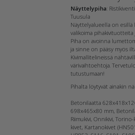
Näyttelypiha
: Ristikiven
Tuusula
Näyttelyalueella on esillä 
valikoima pihakivituotteita 
Piha on avoinna lumettom
ja sinne on pääsy myös ilt
Kivimallitelineissä nähtävill
värivaihtoehtoja. Tervetul
tutustumaan!
Pihalta löytyvät ainakin n
Betonilaatta 628x418x12
698x465x80 mm, Betonil
Riimukivi, Onnikivi, Torin
kivet, Kartanokivet (HN