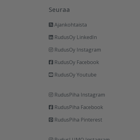
Seuraa
Ajankohtaista
RudusOy LinkedIn
RudusOy Instagram
RudusOy Facebook
RudusOy Youtube
RudusPiha Instagram
RudusPiha Facebook
RudusPiha Pinterest
RudusLUMO Instagram