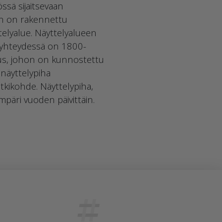
sä sijaitsevaan
iin on rakennettu
elyalue. Näyttelyalueen
n yhteydessä on 1800-
nus, johon on kunnostettu
 näyttelypiha
kikohde. Näyttelypiha,
ympäri vuoden päivittäin.