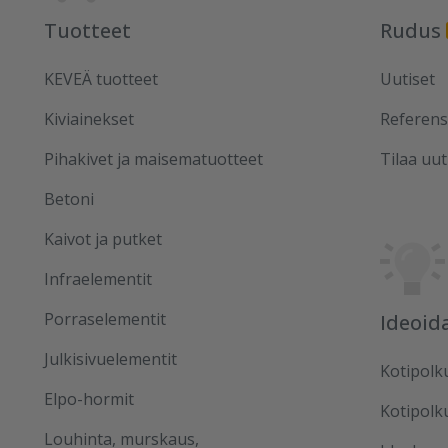
Tuotteet
Rudus
KEVEÄ tuotteet
Uutiset
Kiviainekset
Referens
Pihakivet ja maisematuotteet
Tilaa uut
Betoni
Kaivot ja putket
Infraelementit
Porraselementit
Ideoid
Julkisivuelementit
Kotipolk
Elpo-hormit
Kotipolk
Louhinta, murskaus,