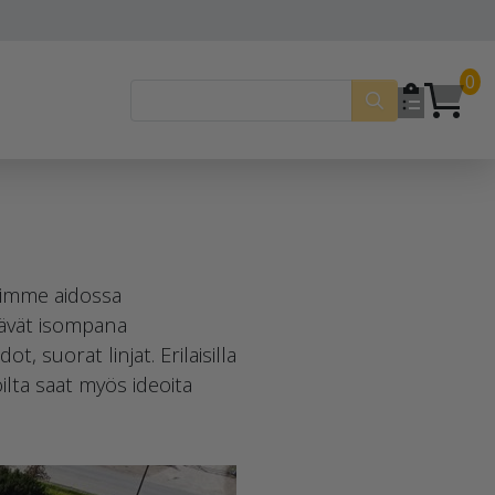
0
siimme aidossa
tävät isompana
, suorat linjat. Erilaisilla
oilta saat myös ideoita