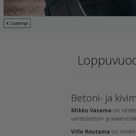
Uudempi
Loppuvuod
Betoni- ja kivim
Mikko Vasama
on nimitet
valmisbetoni- ja kiviaines
Ville Routama
on nimitet