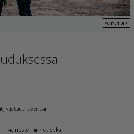
Vanhempi
Ruduksessa
alit) vastuualueenaan
 kiviainestoiminnot sekä