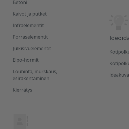
Betoni
Kaivot ja putket
Infraelementit
Porraselementit
Ideoid
Julkisivuelementit
Kotipolk
Elpo-hormit
Kotipolk
Louhinta, murskaus,
Ideakuva
esirakentaminen
Kierrätys