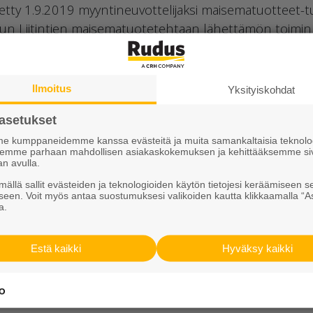
etty 1.9.2019 myyntineuvottelijaksi maisematuotteet
lun Liitintien maisematuotetehtaan lähettämön toimin
 Oulun maisematuotetehtaan (Liitintie 20) tehdaspääll
korventien betonituotetehtaan (kunnallistekniset tuot
Ilmoitus
Yksityiskohdat
tä yksikön päällikkö Jarmo Jaakkola vastaa jatkossa Ou
nosta sekä myynti-insinööri Jarno Alaranta toimii kun
asetukset
 Oulun seudulla.
 kumppaneidemme kanssa evästeitä ja muita samankaltaisia teknolog
ksemme parhaan mahdollisen asiakaskokemuksen ja kehittääksemme si
kkö
an avulla.
ällä sallit evästeiden ja teknologioiden käytön tietojesi keräämiseen s
ty 1.8.2019 maanhankintapäälliköksi. Hiironen vastaa 
seen. Voit myös antaa suostumuksesi valikoiden kautta klikkaamalla “A
a.
an liittyvistä asiantuntijatehtävistä.
Estä kaikki
Hyväksy kaikki