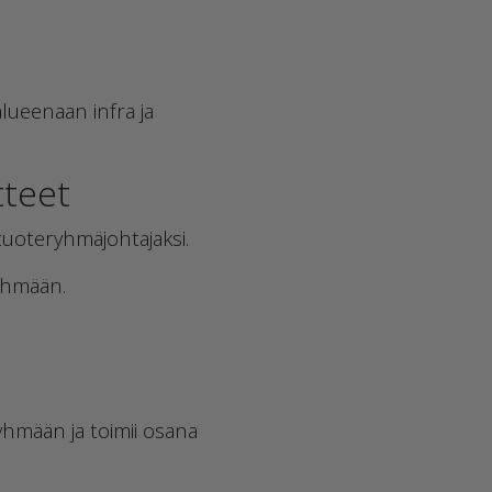
lueenaan infra ja
tteet
tuoteryhmäjohtajaksi.
ryhmään.
yhmään ja toimii osana