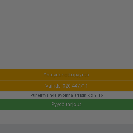
Yhteydenottopyyntö
Vaihde: 020 447711
Puhelinvaihde avoinna arkisin klo 9-16
Pyydä tarjous