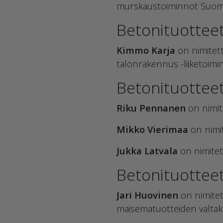
murskaustoiminnot Suom
Betonituotteet
Kimmo Karja
on nimitett
talonrakennus -liiketoimi
Betonituotteet,
Riku Pennanen
on nimite
Mikko Vierimaa
on nimit
Jukka Latvala
on nimitet
Betonituottee
Jari Huovinen
on nimitet
maisematuotteiden valtaku