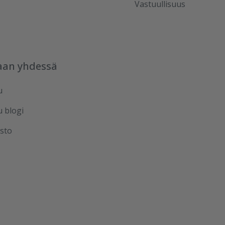
Vastuullisuus
aan yhdessä
u
u blogi
sto