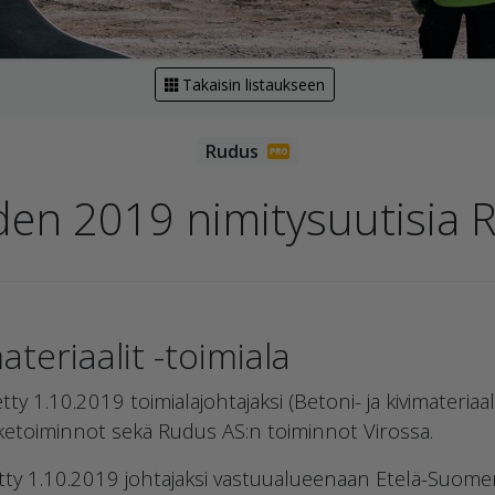
Takaisin listaukseen
en 2019 nimitysuutisia 
ateriaalit -toimiala
ty 1.10.2019 toimialajohtajaksi (Betoni- ja kivimateria
liiketoiminnot sekä Rudus AS:n toiminnot Virossa.
ty 1.10.2019 johtajaksi vastuualueenaan Etelä-Suomen