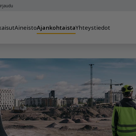
irjaudu
kaisut
Aineisto
Ajankohtaista
Yhteystiedot