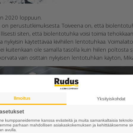
en 2020 loppuun.
 on perustutkimuksesta. Toiveena on, että biolentotuhka
edullisesti siten, että biolentotuhka voisi toimia tehokk
a nykyisin käytettävää kivihiilen lentotuhkaa. Voimalaito
i kuitenkaan ole samalla tasolla kuin hiilen poltosta
 korvata vain osittain nykyisen lentotuhkan käytön, Mik
Ilmoitus
Yksityiskohdat
asetukset
 kumppaneidemme kanssa evästeitä ja muita samankaltaisia teknolog
ksemme parhaan mahdollisen asiakaskokemuksen ja kehittääksemme si
an avulla.