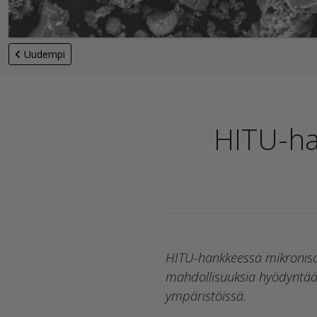
Uudempi
HITU-ha
HITU-hankkeessa mikronisoi
mahdollisuuksia hyödyntää s
ympäristöissä.