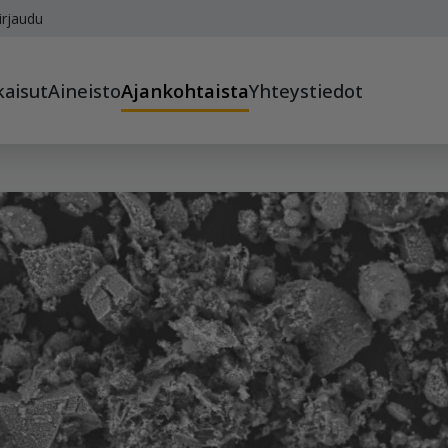
irjaudu
kaisut
Aineisto
Ajankohtaista
Yhteystiedot