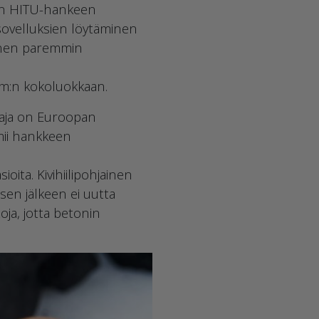
an HITU-hankeen
sovelluksien löytäminen
äminen paremmin
 μm:n kokoluokkaan.
aja on Euroopan
mii hankkeen
oita. Kivihiilipohjainen
en jälkeen ei uutta
oja, jotta betonin