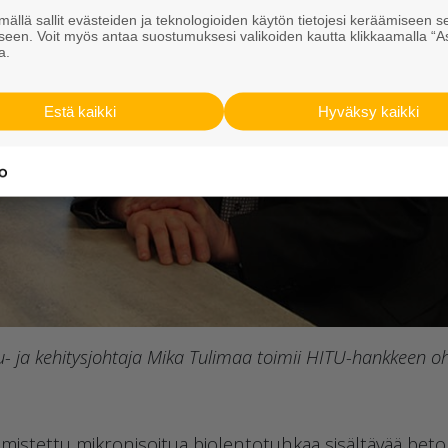
ällä sallit evästeiden ja teknologioiden käytön tietojesi keräämiseen s
seen. Voit myös antaa suostumuksesi valikoiden kautta klikkaamalla “A
a.
Estä kaikki
Hyväksy kaikki
u- ja kehitysjohtaja Mika Tulimaa toimii HITU-hankkeen 
istettu mikronisoitua biolentotuhkaa sisältävää beton