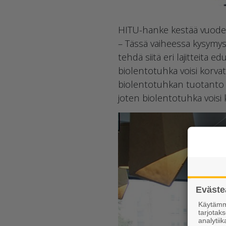
HITU-hanke kestää vuod
– Tässä vaiheessa kysymys
tehdä siitä eri lajitteita 
biolentotuhka voisi korvat
biolentotuhkan tuotanto e
joten biolentotuhka voisi
Eväste
Käytämme
tarjota
analytiik