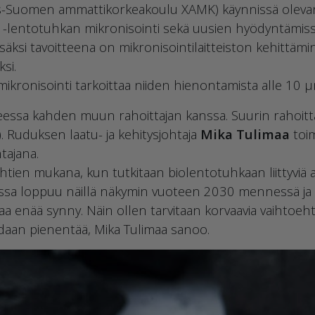
s-Suomen ammattikorkeakoulu XAMK) käynnissä olev
ja -lentotuhkan mikronisointi sekä uusien hyödyntämis
e. Lisäksi tavoitteena on mikronisointilaitteiston kehitt
si.
 mikronisointi tarkoittaa niiden hienontamista alle 10
ssa kahden muun rahoittajan kanssa. Suurin rahoitt
. Ruduksen laatu- ja kehitysjohtaja
Mika Tulimaa
toi
ajana.
tien mukana, kun tutkitaan biolentotuhkaan liittyviä asi
a loppuu näillä näkymin vuoteen 2030 mennessä ja s
hkaa enää synny. Näin ollen tarvitaan korvaavia vaihtoeht
daan pienentää, Mika Tulimaa sanoo.