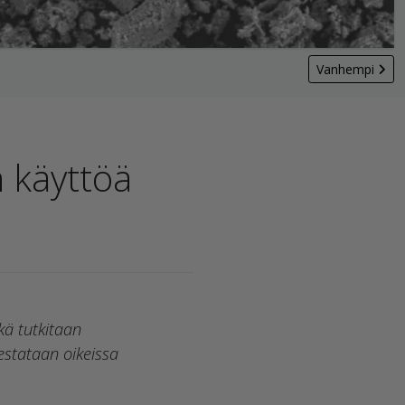
Vanhempi
 käyttöä
kä tutkitaan
estataan oikeissa