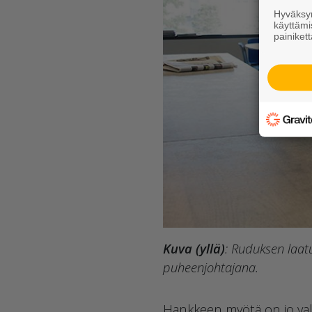
Hyväksym
käyttämi
painikett
Kuva (yllä)
: Ruduksen laat
puheenjohtajana.
Hankkeen myötä on jo valm