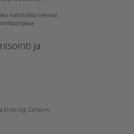
ita mahdollisia teknisiä
vihiilipohjaisia
isointi ja
a Enso Oyj, Carbons