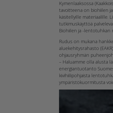
Kymenlaaksossa (Kaakkoi
tavoitteena on biohiilen 
käsitellyille materiaalill
tutkimuskäyttöä palvelevak
Biohiilen ja -lentotuhkan
Rudus on mukana hankkee
aluekehitysrahasto (EAKR)
ohjausryhmän puheenjoht
– Haluamme olla alusta läh
energiantuotanto Suomess
kivihiilipohjaista lentotu
ympäristökuormitusta voi