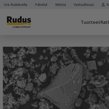
Ura Ruduksella
Palvelut
Meistä
Vastuullisuus
K
Tuotteet
Rat