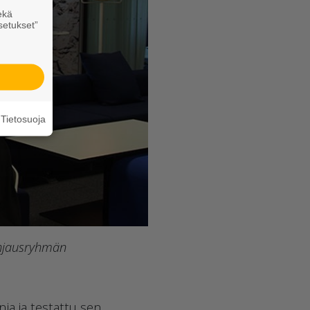
ekä
setukset”
Tietosuoja
ohjausryhmän
ia ja testattu sen