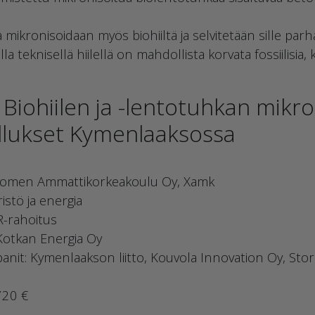
mikronisoidaan myös biohiiltä ja selvitetään sille parha
a teknisellä hiilellä on mahdollista korvata fossiilisia, ki
Biohiilen ja -lentotuhkan mikron
llukset Kymenlaaksossa
-Suomen Ammattikorkeakoulu Oy, Xamk
istö ja energia
R-rahoitus
 Kotkan Energia Oy
it: Kymenlaakson liitto, Kouvola Innovation Oy, Stor
720 €