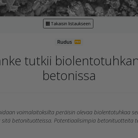
Takaisin listaukseen
nke tutkii biolentotuhkan
betonissa
daan voimalaitoksilta peräisin olevaa biolentotuhkaa se
itä betonituotteissa. Potentiaalisimpia betonituotteita t