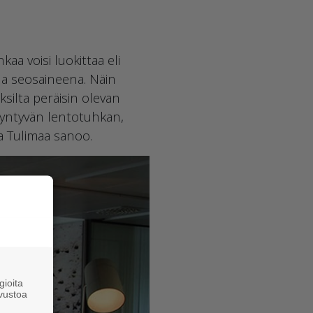
a voisi luokittaa eli
aana seosaineena. Näin
ksilta peräisin olevan
 syntyvän lentotuhkan,
a Tulimaa sanoo.
ioita
vustoa