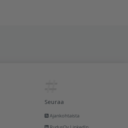
Seuraa
Ajankohtaista
RudusOy LinkedIn